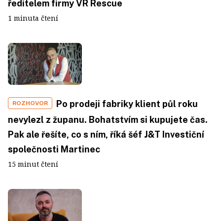
ředitelem firmy VR Rescue
1 minuta čtení
Po prodeji fabriky klient půl roku
ROZHOVOR
nevylezl z županu. Bohatstvím si kupujete čas.
Pak ale řešíte, co s ním, říká šéf J&T Investiční
společnosti Martinec
15 minut čtení