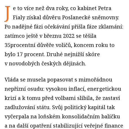
J
e to více než dva roky, co kabinet Petra
Fialy získal důvěru Poslanecké sněmovny.
Po nadějné fázi očekávání přišla fáze zklamání:
zatímco ještě v březnu 2022 se těšila
35procentní důvěře voličů, koncem roku to
bylo 17 procent. Druhé nejnižší skóre
v novodobých českých dějinách.
Vláda se musela popasovat s mimořádnou
nepřízní osudu: vysokou inflací, energetickou
krizí a k tomu před volbami slíbila, že zastaví
zadlužování státu. Svůj politický kapitál tak
vyčerpala na loňském konsolidačním balíčku
a na další opatření stabilizující veřejné finance