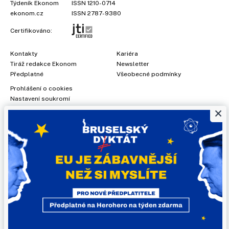
Týdeník Ekonom
ISSN 1210-0714
ekonom.cz
ISSN 2787-9380
Certifikováno:
Kontakty
Kariéra
Tiráž redakce Ekonom
Newsletter
Předplatné
Všeobecné podmínky
Prohlášení o cookies
Nastavení soukromí
×
Ochrana osobních údajů
Inzerce
, obchodní garant:
Adéla Formáčková
,
+420 739 500 832
Jakékoliv užití obsahu, včetně převzetí článků, je bez souhlasu
Economia, a.s. zapovězeno. Bez souhlasu Economia, a.s. je
zapovězeno též rozmnožování obsahu pro účely automatizované
analýzy textů nebo dat podle ustanovení § 39c autorského zákona.