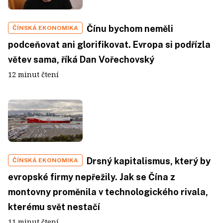
Čínu bychom neměli
ČÍNSKÁ EKONOMIKA
podceňovat ani glorifikovat. Evropa si podřízla
větev sama, říká Dan Vořechovský
12 minut čtení
Drsný kapitalismus, který by
ČÍNSKÁ EKONOMIKA
evropské firmy nepřežily. Jak se Čína z
montovny proměnila v technologického rivala,
kterému svět nestačí
11 minut čtení