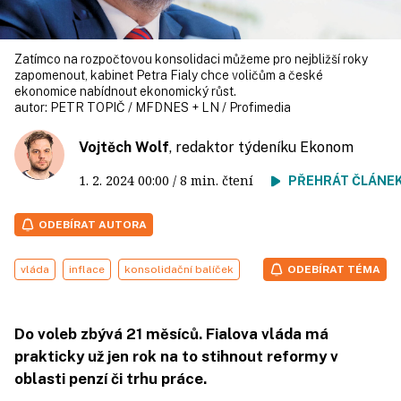
Zatímco na rozpočtovou konsolidaci můžeme pro nejbližší roky
zapomenout, kabinet Petra Fialy chce voličům a české
ekonomice nabídnout ekonomický růst.
autor:
PETR TOPIČ / MFDNES + LN / Profimedia
Vojtěch Wolf
, redaktor týdeníku Ekonom
1. 2. 2024
00:00
/ 8 min. čtení
PŘEHRÁT ČLÁNE
ODEBÍRAT AUTORA
vláda
inflace
konsolidační balíček
ODEBÍRAT TÉMA
Do voleb zbývá 21 měsíců. Fialova vláda má
prakticky už jen rok na to stihnout reformy v
oblasti penzí či trhu práce.