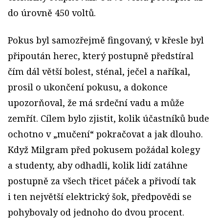
do úrovně 450 voltů.
Pokus byl samozřejmě fingovaný, v křesle byl
připoután herec, který postupně předstíral
čím dál větší bolest, sténal, ječel a naříkal,
prosil o ukončení pokusu, a dokonce
upozorňoval, že má srdeční vadu a může
zemřít. Cílem bylo zjistit, kolik účastníků bude
ochotno v „mučení“ pokračovat a jak dlouho.
Když Milgram před pokusem požádal kolegy
a studenty, aby odhadli, kolik lidí zatáhne
postupně za všech třicet páček a přivodí tak
i ten největší elektrický šok, předpovědi se
pohybovaly od jednoho do dvou procent.