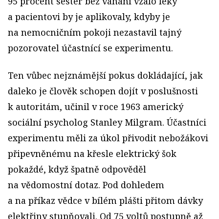
95 procent sester bez váhání vzalo léky
a pacientovi by je aplikovaly, kdyby je
na nemocničním pokoji nezastavil tajný
pozorovatel účastnící se experimentu.
Ten vůbec nejznámější pokus dokládající, jak
daleko je člověk schopen dojít v poslušnosti
k autoritám, učinil v roce 1963 americký
sociální psycholog Stanley Milgram. Účastníci
experimentu měli za úkol přivodit nebožákovi
připevněnému na křesle elektrický šok
pokaždé, když špatně odpověděl
na vědomostní dotaz. Pod dohledem
a na příkaz vědce v bílém plášti přitom dávky
elektřiny stupňovali. Od 75 voltů postupně až