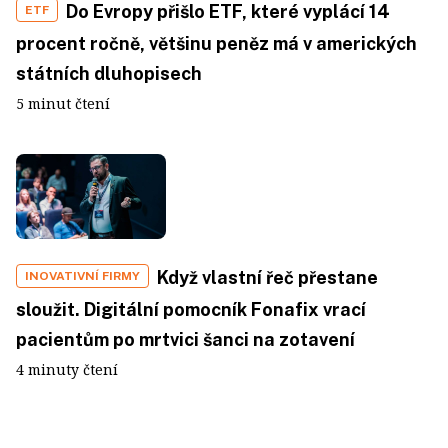
Do Evropy přišlo ETF, které vyplácí 14
ETF
procent ročně, většinu peněz má v amerických
státních dluhopisech
5 minut čtení
Když vlastní řeč přestane
INOVATIVNÍ FIRMY
sloužit. Digitální pomocník Fonafix vrací
pacientům po mrtvici šanci na zotavení
4 minuty čtení