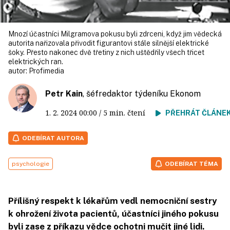
Mnozí účastníci Milgramova pokusu byli zdrceni, když jim vědecká
autorita nařizovala přivodit figurantovi stále silnější elektrické
šoky. Přesto nakonec dvě třetiny z nich uštědřily všech třicet
elektrických ran.
autor:
Profimedia
Petr Kain
, šéfredaktor týdeníku Ekonom
1. 2. 2024
00:00
/ 5 min. čtení
PŘEHRÁT ČLÁNE
ODEBÍRAT AUTORA
psychologie
ODEBÍRAT TÉMA
Přílišný respekt k lékařům vedl nemocniční sestry
k ohrožení života pacientů, účastníci jiného pokusu
byli zase z příkazu vědce ochotni mučit jiné lidi.