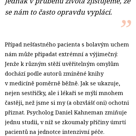
jednak v průběhu života zjišťujeme, že
se nám to často opravdu vyplácí.
Případ nešťastného pacienta s bolavým uchem
nám může připadat extrémní a výjimečný.
Jenže k různým stěží uvěřitelným omylům
dochází podle autorů zmíněné knihy
v medicíně poměrně běžně. Jak se ukazuje,
nejen sestřičky, ale i lékaři se mýlí mnohem
častěji, než jsme si my (a obzvlášť oni) ochotni
přiznat. Psycholog Daniel Kahneman zmiňuje
jednu studii, v níž se zkoumaly příčiny úmrtí
pacientů na jednotce intenzivní péče.