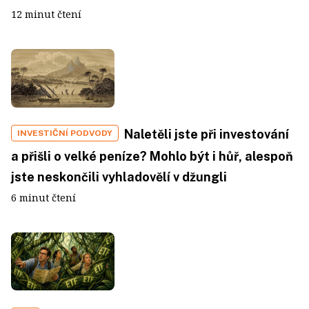
12 minut čtení
Naletěli jste při investování
INVESTIČNÍ PODVODY
a přišli o velké peníze? Mohlo být i hůř, alespoň
jste neskončili vyhladovělí v džungli
6 minut čtení