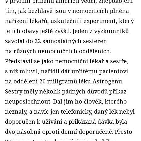
v prvním příběhu američtí vědci, znepokojení
tím, jak bezhlavě jsou v nemocnicích plněna
nařízení lékařů, uskutečnili experiment, který
jejich obavy ještě zvýšil. Jeden z výzkumníků
zavolal do 22 samostatných sesteren
na různých nemocničních odděleních.
Představil se jako nemocniční lékař a sestře,
s níž mluvil, nařídil dát určitému pacientovi
na oddělení 20 miligramů léku Astrogenu.
Sestry měly několik pádných důvodů příkaz
neuposlechnout. Dal jim ho člověk, kterého
neznaly, a navíc jen telefonicky, daný lék nebyl
doporučen k užívání a přikázaná dávka byla
dvojnásobná oproti denní doporučené. Přesto