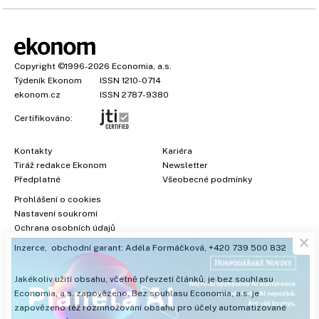
Copyright
©1996-2026
Economia, a.s.
Týdeník Ekonom
ISSN 1210-0714
ekonom.cz
ISSN 2787-9380
Certifikováno:
Kontakty
Kariéra
Tiráž redakce Ekonom
Newsletter
Předplatné
Všeobecné podmínky
Prohlášení o cookies
×
Nastavení soukromí
Ochrana osobních údajů
Inzerce
, obchodní garant:
Adéla Formáčková
,
+420 739 500 832
Jakékoliv užití obsahu, včetně převzetí článků, je bez souhlasu
Economia, a.s. zapovězeno. Bez souhlasu Economia, a.s. je
zapovězeno též rozmnožování obsahu pro účely automatizované