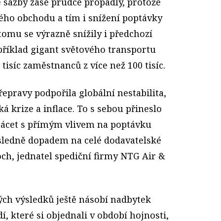
e sazby zase prudce propadly, protože
ého obchodu a tím i snížení poptávky
tomu se výrazně snížily i předchozí
příklad gigant světového transportu
tisíc zaměstnanců z více než 100 tisíc.
epravy podpořila globální nestabilita,
á krize a inflace. To s sebou přineslo
rácet s přímým vlivem na poptávku
sledně dopadem na celé dodavatelské
och, jednatel spediční firmy NTG Air &
ých výsledků ještě násobí nadbytek
, které si objednali v období hojnosti,