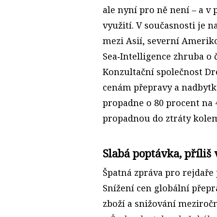
ale nyní pro ně není – a v 
využití. V současnosti je 
mezi Asií, severní Amerik
Sea‑Intelligence zhruba o č
Konzultační společnost Dr
cenám přepravy a nadbytku 
propadne o 80 procent na 4
propadnou do ztráty kolem
Slabá poptávka, příliš
Špatná zpráva pro rejdaře 
Snížení cen globální přepr
zboží a snižování meziročn