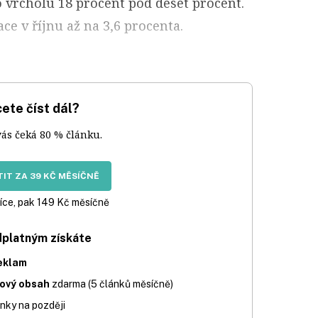
 vrcholu 18 procent pod deset procent.
ace v říjnu až na 3,6 procenta.
ete číst dál?
vás čeká 80 % článku.
IT ZA 39 KČ MĚSÍČNĚ
íce, pak 149 Kč měsíčně
dplatným získáte
eklam
iový obsah
zdarma (5 článků měsíčně)
nky na později