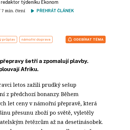
, redaktor týdeníku Ekonom
/ 7 min. čtení
PŘEHRÁT ČLÁNEK
ý průplav
námořní doprava
ODEBÍRAT TÉMA
přepravy šetří a zpomalují plavby.
louvají Afriku.
avci letos zažili prudký sešup
vění z předchozí bonanzy. Během
h let ceny v námořní přepravě, která
tšinu přesunu zboží po světě, vyletěly
atelským řetězcům až na desetinásobek.