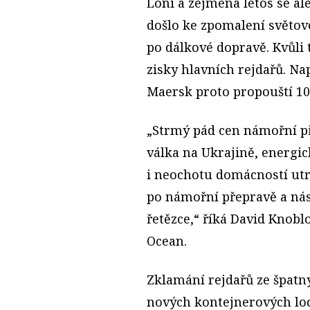
Loni a zejména letos se al
došlo ke zpomalení světov
po dálkové dopravě. Kvůli 
zisky hlavních rejdařů. Na
Maersk proto propouští 10 
„Strmý pád cen námořní př
válka na Ukrajině, energick
i neochotu domácností ut
po námořní přepravě a ná
řetězce,“ říká David Knobl
Ocean.
Zklamání rejdařů ze špatn
nových kontejnerových lodí