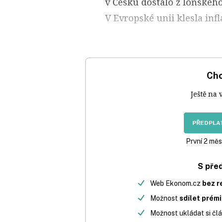
v Česku dostalo z loňského
V Evropské unii klesla infl
Chc
Ještě na 
PŘEDPLAT
První 2 měs
S pře
Web Ekonom.cz
bez r
Možnost
sdílet prém
Možnost ukládat si člá