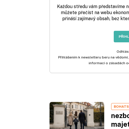
Každou středu vám představíme nej
můžete přečíst na webu ekonom.
přináší zajímavý obsah, bez kte
PŘIH
Odhlási
Přihlášením k newsletteru beru na vědomí,
informací o zásadách o
BOHATS
nezbo
maje