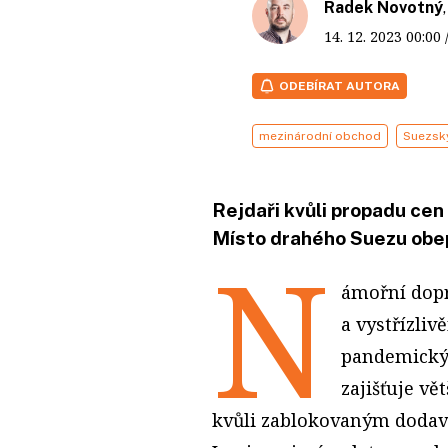
Radek Novotný
14. 12. 2023
00:00
ODEBÍRAT AUTORA
mezinárodní obchod
Suezsk
Rejdaři kvůli propadu cen 
Místo drahého Suezu obep
N
ámořní dopr
a vystřízli
pandemickýc
zajišťuje vě
kvůli zablokovaným dodav