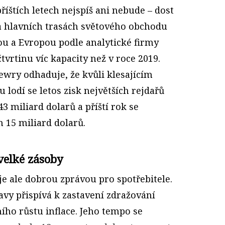
příštích letech nejspíš ani nebude – dost
na hlavních trasách světového obchodu
ou a Evropou podle analytické firmy
tvrtinu víc kapacity než v roce 2019.
ewry odhaduje, že kvůli klesajícím
lodí se letos zisk největších rejdařů
3 miliard dolarů a příští rok se
 15 miliard dolarů.
 velké zásoby
je ale dobrou zprávou pro spotřebitele.
avy přispívá k zastavení zdražování
ího růstu inflace. Jeho tempo se