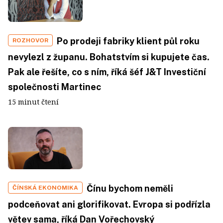
Po prodeji fabriky klient půl roku
ROZHOVOR
nevylezl z županu. Bohatstvím si kupujete čas.
Pak ale řešíte, co s ním, říká šéf J&T Investiční
společnosti Martinec
15 minut čtení
Čínu bychom neměli
ČÍNSKÁ EKONOMIKA
podceňovat ani glorifikovat. Evropa si podřízla
větev sama, říká Dan Vořechovský