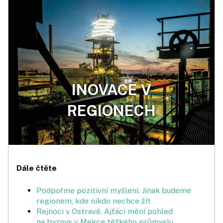
INOVACE V
REGIONECH
Dále čtěte
Podpořme pozitivní myšlení. Jinak budeme
regionem, kde nikdo nechce žít
Rejnoci v Ostravě. Ajťáci mění pohled
na byznys v Mekce těžkého průmyslu