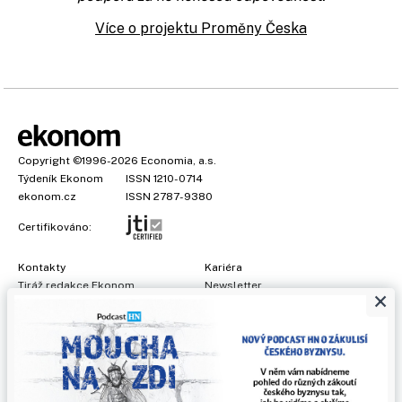
Více o projektu Proměny Česka
Copyright
©1996-2026
Economia, a.s.
Týdeník Ekonom
ISSN 1210-0714
ekonom.cz
ISSN 2787-9380
Certifikováno:
Kontakty
Kariéra
Tiráž redakce Ekonom
Newsletter
×
Předplatné
Všeobecné podmínky
Prohlášení o cookies
Nastavení soukromí
Ochrana osobních údajů
Inzerce
, obchodní garant:
Adéla Formáčková
,
+420 739 500 832