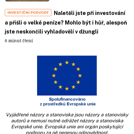
Naletěli jste při investování
INVESTIČNÍ PODVODY
a přišli o velké peníze? Mohlo být i hůř, alespoň
jste neskončili vyhladovělí v džungli
6 minut čtení
Vyjádřené názory a stanoviska jsou názory a stanovisky
autorů a nemusí nutně odrážet názory a stanoviska
Evropské unie. Evropská unie ani orgán poskytující
podporu za ně nenesou odpovědnost.