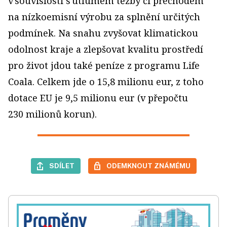
v souvislosti s útlumem těžby či přechodem
na nízkoemisní výrobu za splnění určitých
podmínek. Na snahu zvyšovat klimatickou
odolnost kraje a zlepšovat kvalitu prostředí
pro život jdou také peníze z programu Life
Coala. Celkem jde o 15,8 milionu eur, z toho
dotace EU je 9,5 milionu eur (v přepočtu
230 milionů korun).
SDÍLET
ODEMKNOUT ZNÁMÉMU