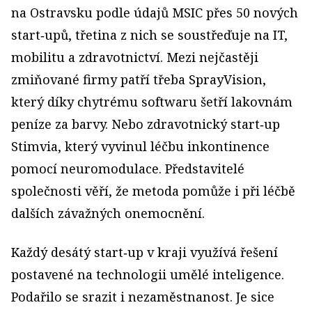
na Ostrav­sku podle údajů MSIC přes 50 nových
start‑upů, třetina z nich se soustřeďuje na IT,
mobilitu a zdravotnictví. Mezi nejčastěji
zmiňované firmy patří třeba SprayVision,
který díky chytrému softwaru šetří lakovnám
peníze za barvy. Nebo zdravotnický start‑up
Stimvia, který vyvinul léčbu inkontinence
pomocí neuromodulace. Představitelé
společnosti věří, že metoda pomůže i při léčbě
dalších závažných onemocnění.
Každý desátý start‑up v kraji využívá řešení
postavené na technologii umělé inteligence.
Podařilo se srazit i nezaměstnanost. Je sice