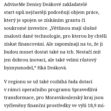
AdviseMe Denisy Deákové zakladatelé
start‑upů nejčastěji podceňují objem práce,
který je spojen se získáním grantu či
soukromé investice. „Většinou mají slušné
znalosti dané technologie, pro kterou by chtěli
získat financování. Ale zapomínají na to, že ji
budou muset dostat také na trh. Nestačí mít
jen dobrou inovaci, ale také velmi růstový
byznysmodel,“ říká Deáková.
V regionu se už také rozbíhá řada dotací
v rámci operačního programu Spravedlivá
transformace, pro Moravskoslezský kraj jsou
vyčleněny finanční prostředky ve výši 18,9 mi­