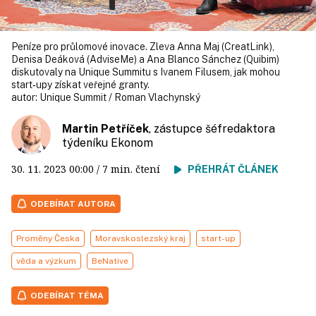
Peníze pro průlomové inovace. Zleva Anna Maj (CreatLink),
Denisa Deáková (AdviseMe) a Ana Blanco Sánchez (Quibim)
diskutovaly na Unique Summitu s Ivanem Filusem, jak mohou
start‑upy získat veřejné granty.
autor:
Unique Summit / Roman Vlachynský
Martin Petříček
, zástupce šéfredaktora
týdeníku Ekonom
30. 11. 2023
00:00
/ 7 min. čtení
PŘEHRÁT ČLÁNEK
ODEBÍRAT AUTORA
Proměny Česka
Moravskoslezský kraj
start-up
věda a výzkum
BeNative
ODEBÍRAT TÉMA