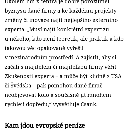
Úkolem lidí z centra je dobře porozumět
byznysu dané firmy a ke každému projekty
změny či inovace najít nejlepšího externího
experta. „Musí najít konkrétní expertizu
u někoho, kdo není teoretik, ale praktik a kdo
takovou věc opakovaně vyřešil
v mezinárodním prostředí. A zajistit, aby si
začali s majitelem či majitelkou firmy věřit.
Zkušenosti experta – a může být klidně z USA
či Švédska – pak pomohou dané firmě
neobjevovat kolo a současně jít mnohem
rychleji dopředu,“ vysvětluje Csank.
Kam jdou evropské peníze