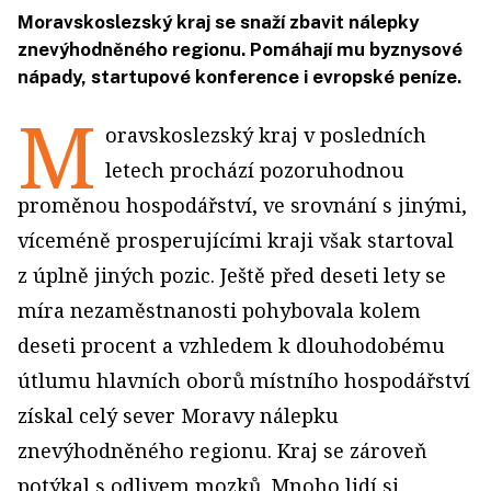
Moravskoslezský kraj se snaží zbavit nálepky
znevýhodněného regionu. Pomáhají mu byznysové
nápady, startupové konference i evropské peníze.
M
oravskoslezský kraj v posledních
letech prochází pozoruhodnou
proměnou hospodářství, ve srovnání s jinými,
víceméně prosperujícími kraji však startoval
z úplně jiných pozic. Ještě před deseti lety se
míra nezaměstnanosti pohybovala kolem
deseti procent a vzhledem k dlouhodobému
útlumu hlavních oborů místního hospodářství
získal celý sever Moravy nálepku
znevýhodněného regionu. Kraj se zároveň
potýkal s odlivem mozků. Mnoho lidí si