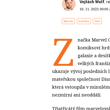
Vojtěch Wolf
, 
16. 11. 2023
00:00
Marvel
komiks
film
Z
načka Marvel 
komiksoví hrdi
galaxie a desít
velkých franší
ukazuje vývoj posledních le
mateřskou společnost Disn
která vstoupila v minulém 
nezmírní ani neoddálí.
Třiatřicátý film marvelov