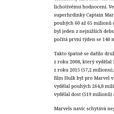
lichotivému hodnocení. V
superhrdinky Captain Mar
pouhých 60 až 65 milionů d
byl jeden z nejnižších deb
počítá první týden se 140 m
Takto špatně se dařilo dr
z roku 2008, který vydělal 
z roku 2015 (57,2 milionu)
film Hulk byl pro Marvel
vydělal pouhých 264,8 mi­
vydělal dost (519 milionů) a
Marvels navíc schytává neg