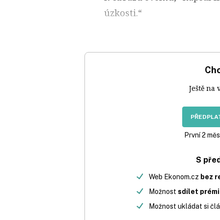
úzkosti.“
Chc
Ještě na 
PŘEDPLAT
První 2 měs
S pře
Web Ekonom.cz
bez r
Možnost
sdílet prém
Možnost ukládat si člá