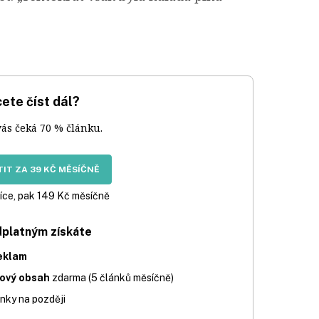
ete číst dál?
vás čeká 70 % článku.
IT ZA 39 KČ MĚSÍČNĚ
íce, pak 149 Kč měsíčně
dplatným získáte
eklam
iový obsah
zdarma (5 článků měsíčně)
nky na později