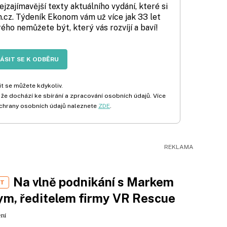
zajímavější texty aktuálního vydání, které si
cz. Týdeník Ekonom vám už více jak 33 let
rého nemůžete být, který vás rozvíjí a baví!
LÁSIT SE K ODBĚRU
t se můžete kdykoliv.
 že dochází ke sbírání a zpracování osobních údajů. Více
chrany osobních údajů naleznete
ZDE
.
Na vlně podnikání s Markem
ST
m, ředitelem firmy VR Rescue
ení