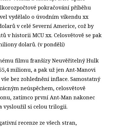
elkorozpočtové pokračování příběhu
vel vydělalo o úvodním víkendu xx
olarů v celé Severní Americe, což by
utů v historii MCU xx. Celosvětově se pak
iliony dolarů. (v pondělí)
uhému filmu franšízy Neuvěřitelný Hulk
55,4 mi­lionu, a pak už jen Ant‑Manovi
, vše bez zohlednění inflace. Samostatný
 vzácným neúspěchem, celosvětově
lionu, zatímco první Ant‑Man nakonec
 vysloužil si celou trilogii.
ativní recenze ze všech stran,