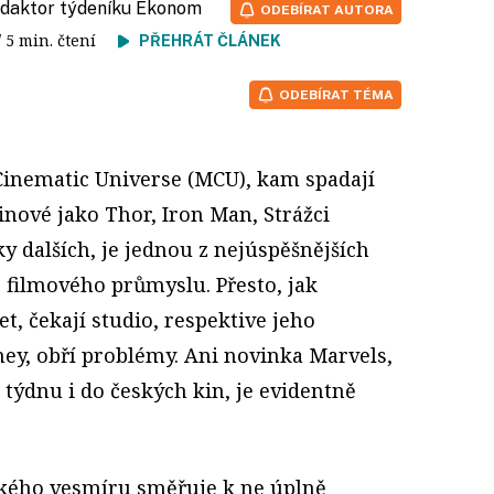
redaktor týdeníku Ekonom
ODEBÍRAT AUTORA
/ 5 min. čtení
PŘEHRÁT ČLÁNEK
ODEBÍRAT TÉMA
Cinematic Universe (MCU), kam spadají
nové jako Thor, Iron Man, Strážci
ky dalších, je jednou z nejúspěšnějších
z filmového průmyslu. Přesto, jak
t, čekají studio, respektive jeho
ey, obří problémy. Ani novinka Marvels,
týdnu i do českých kin, je evidentně
ského vesmíru směřuje k ne úplně