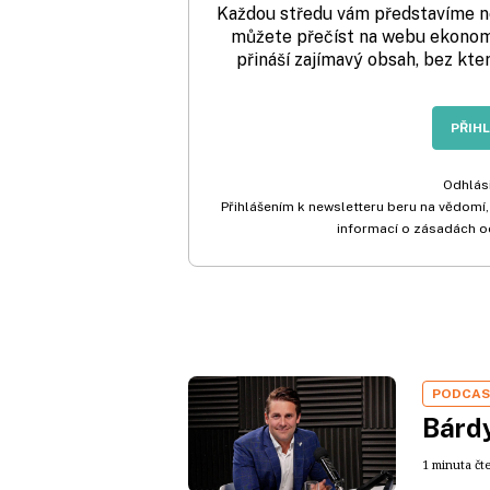
Každou středu vám představíme nej
můžete přečíst na webu ekonom.
přináší zajímavý obsah, bez kte
PŘIH
Odhlási
Přihlášením k newsletteru beru na vědomí,
informací o zásadách o
PODCA
Bárdy
1 minuta čt