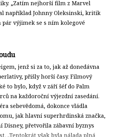
iky. „Zatím nejhorší film z Marvel
l například Johnny Oleksinski, kritik
a pár výjimek se s ním kolegové
soudu
gem, jenž si za to, jak až donedávna
erlativy, přišly horší časy. Filmový
é to bylo, když v září šéf do Palm
rců na každoroční výjezdní zasedání.
sféra sebevědomá, dokonce vládla
omu, jak hlavní superhrdinská značka,
í Disney, přetvořila zábavní byznys
st. „Tentokrát však byla nálada plná