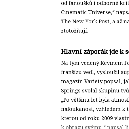
od fanoušků i odborné krit
Cinematic Universe,“ napsa
The New York Post, a až n
ztotožňují.
Hlavní záporák jde k 
Na tým vedený Kevinem Fei
franšízu vedl, vysloužil sup
magazín Variety popsal, jak
Springs svolal skupinu tvů
„Po většinu let byla atmo
nafoukanost, vzhledem k t
kterou od roku 2009 vlastn
k obrazu svému,“ napsal li