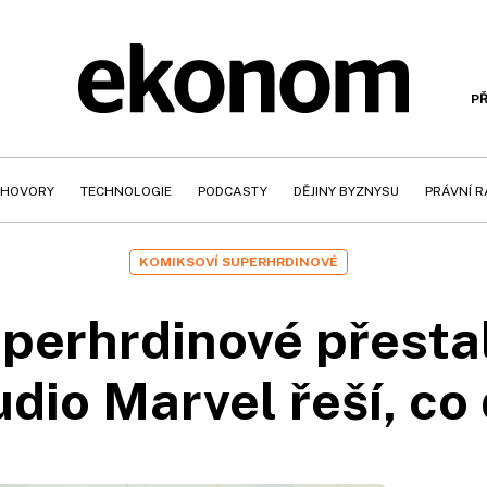
PŘ
HOVORY
TECHNOLOGIE
PODCASTY
DĚJINY BYZNYSU
PRÁVNÍ 
KOMIKSOVÍ SUPERHRDINOVÉ
uperhrdinové přestal
udio Marvel řeší, co 