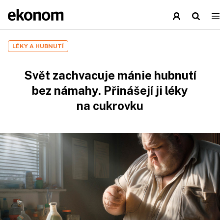
LÉKY A HUBNUTÍ
Svět zachvacuje mánie hubnutí
bez námahy. Přinášejí ji léky
na cukrovku