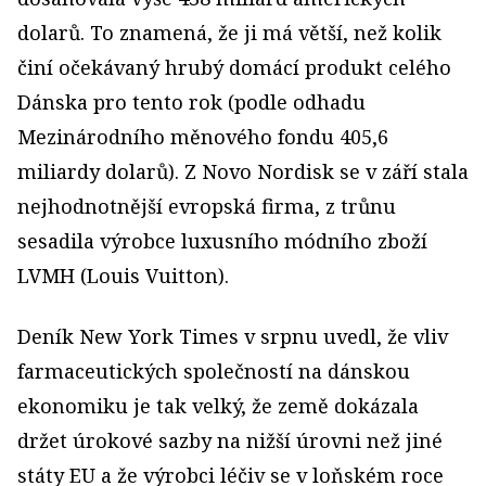
dolarů. To znamená, že ji má větší, než kolik
činí očekávaný hrubý domácí produkt celého
Dánska pro tento rok (podle odhadu
Mezinárodního měnového fondu 405,6
miliardy dolarů). Z Novo Nordisk se v září stala
nejhodnotnější evropská firma, z trůnu
sesadila výrobce luxusního módního zboží
LVMH (Louis Vuitton).
Deník New York Times v srpnu uvedl, že vliv
farmaceutických společností na dánskou
ekonomiku je tak velký, že země dokázala
držet úrokové sazby na nižší úrovni než jiné
státy EU a že výrobci léčiv se v loňském roce