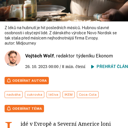
Z léků na hubnutí je hit posledních měsíců. Hubnou slavné
osobnosti i obyčejní lidé. Z dánského výrobce Novo Nordisk se
tak stala před měsícem nejhodnotnější firma Evropy.
autor:
Midjourney
Vojtěch Wolf
, redaktor týdeníku Ekonom
26. 10. 2023
00:00
/ 8 min. čtení
PŘEHRÁT ČLÁ
ODEBÍRAT AUTORA
nadváha
cukrovka
léčiva
IKEM
Coca-Cola
ODEBÍRAT TÉMA
idé v Evropě a Severní Americe loni