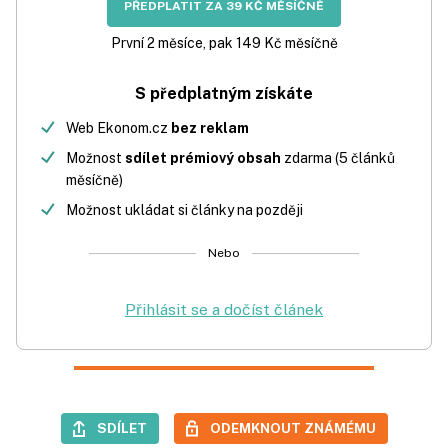
PŘEDPLATIT ZA 39 KČ MĚSÍČNĚ
První 2 měsíce, pak 149 Kč měsíčně
S předplatným získáte
Web Ekonom.cz
bez reklam
Možnost
sdílet prémiový obsah
zdarma (5 článků
měsíčně)
Možnost ukládat si články na později
Nebo
Přihlásit se a dočíst článek
SDÍLET
ODEMKNOUT ZNÁMÉMU