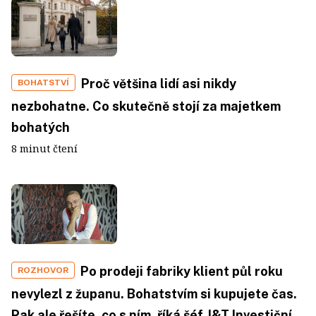
Proč většina lidí asi nikdy
BOHATSTVÍ
nezbohatne. Co skutečně stojí za majetkem
bohatých
8 minut čtení
Po prodeji fabriky klient půl roku
ROZHOVOR
nevylezl z županu. Bohatstvím si kupujete čas.
Pak ale řešíte, co s ním, říká šéf J&T Investiční