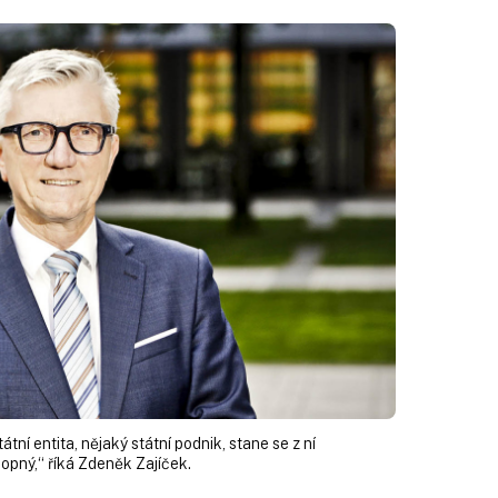
tní entita, nějaký státní podnik, stane se z ní
opný,“ říká Zdeněk Zajíček.