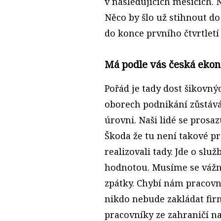
v následujících měsících.
Něco by šlo už stihnout do
do konce prvního čtvrtletí 
Má podle vás česká ekon
Pořád je tady dost šikovnýc
oborech podnikání zůstáv
úrovni. Naši lidé se prosaz
Škoda že tu není takové pr
realizovali tady. Jde o sl
hodnotou. Musíme se vážně
zpátky. Chybí nám pracovní
nikdo nebude zakládat fir
pracovníky ze zahraničí n