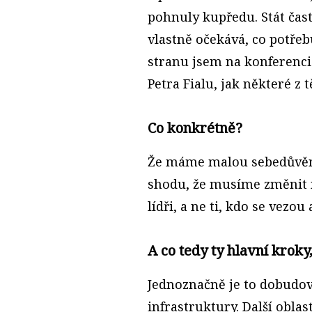
pohnuly kupředu. Stát čast
vlastně očekává, co potřeb
stranu jsem na konferenci
Petra Fialu, jak některé z 
Co konkrétně?
Že máme malou sebedůvěr
shodu, že musíme změnit m
lídři, a ne ti, kdo se vezou
A co tedy ty hlavní krok
Jednoznačně je to dobudov
infrastruktury. Další obla