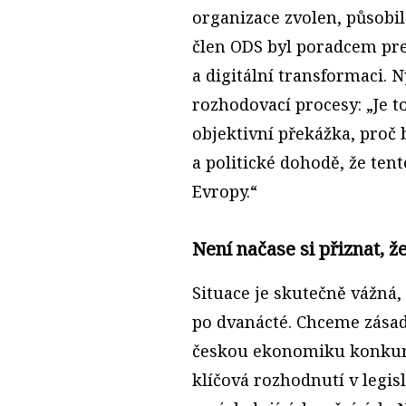
organizace zvolen, působil
člen ODS byl poradcem pr
a digitální transformaci. N
rozhodovací procesy: „Je t
objektivní překážka, proč
a politické dohodě, že te
Evropy.“
Není načase si přiznat, ž
Situace je skutečně vážná,
po dvanácté. Chceme zásad
českou ekonomiku konkur
klíčová rozhodnutí v legis