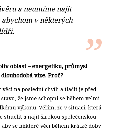
věru a neumíme najít
, abychom v některých
ídři.
oliv oblast – energetiku, průmysl
 dlouhodobá vize. Proč?
věci na poslední chvíli a tlačit je před
stavu, že jsme schopni se během velmi
lkému výkonu. Věřím, že v situaci, která
e stmelit a najít širokou společenskou
, aby se některé věci během krátké doby