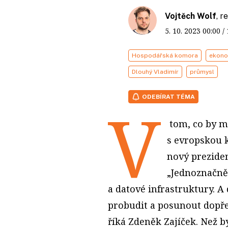
Vojtěch Wolf
, 
5. 10. 2023
00:00
/
Hospodářská komora
ekono
Dlouhý Vladimír
průmysl
ODEBÍRAT TÉMA
V
tom, co by mě
s evropskou 
nový prezide
„Jednoznačně
a datové infrastruktury. A 
probudit a posunout dopře
říká Zdeněk Zajíček. Než b