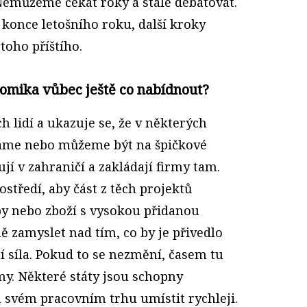
 Nemůžeme čekat roky a stále debatovat.
 konce letošního roku, další kroky
toho příštího.
omika vůbec ještě co nabídnout?
h lidí a ukazuje se, že v některých
áme nebo můžeme být na špičkové
ují v zahraničí a zakládají firmy tam.
ostředí, aby část z těch projektů
užby nebo zboží s vysokou přidanou
 zamyslet nad tím, co by je přivedlo
 síla. Pokud to se nezmění, časem tu
my. Některé státy jsou schopny
a svém pracovním trhu umístit rychleji.