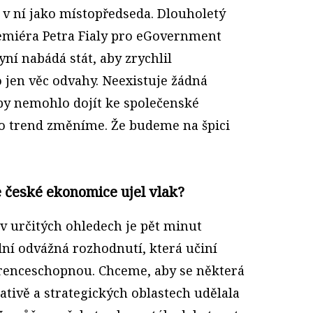
 v ní jako místopředseda. Dlouholetý
emiéra Petra Fialy pro eGovernment
yní nabádá stát, aby zrychlil
o jen věc odvahy. Neexistuje žádná
 by nemohlo dojít ke společenské
nto trend změníme. Že budeme na špici
e české ekonomice ujel vlak?
 v určitých ohledech je pět minut
ní odvážná rozhodnutí, která učiní
enceschopnou. Chceme, aby se některá
lativě a strategických oblastech udělala