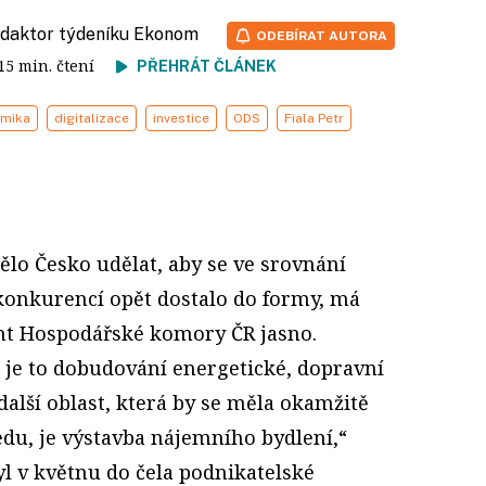
redaktor týdeníku Ekonom
ODEBÍRAT AUTORA
 15 min. čtení
PŘEHRÁT ČLÁNEK
mika
digitalizace
investice
ODS
Fiala Petr
lo Česko udělat, aby se ve srovnání
konkurencí opět dostalo do formy, má
nt Hospodářské komory ČR jasno.
 je to dobudování energetické, dopravní
další oblast, která by se měla okamžitě
du, je výstavba nájemního bydlení,“
yl v květnu do čela podnikatelské