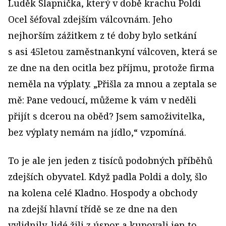
Luděk Slapnička, který v době krachu Poldi
Ocel šéfoval zdejším válcovnám. Jeho
nejhorším zážitkem z té doby bylo setkání
s asi 45letou zaměstnankyní válcoven, která se
ze dne na den ocitla bez příjmu, protože firma
neměla na výplaty. „Přišla za mnou a zeptala se
mě: Pane vedoucí, můžeme k vám v neděli
přijít s dcerou na oběd? Jsem samoživitelka,
bez výplaty nemám na jídlo,“ vzpomíná.
To je ale jen jeden z tisíců podobných příběhů
zdejších obyvatel. Když padla Poldi a doly, šlo
na kolena celé Kladno. Hospody a obchody
na zdejší hlavní třídě se ze dne na den
vylidnily, lidé žili z úspor a kupovali jen to