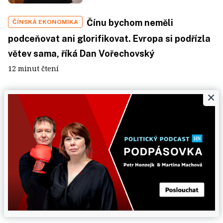
Čínu bychom neměli
ČÍNSKÁ EKONOMIKA
podceňovat ani glorifikovat. Evropa si podřízla
větev sama, říká Dan Vořechovský
12 minut čtení
×
Do Evropy přišlo ETF, které vyplácí 14
ETF
procent ročně, většinu peněz má v amerických
státních dluhopisech
5 minut čtení