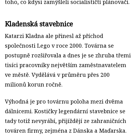
toho, co kdysi zamýšleli socialističtí plánovači.
Kladenská stavebnice
Katarzi Kladna ale přinesl až příchod
společnosti Lego v roce 2000. Továrna se
postupně rozšiřovala a dnes je se zhruba třemi
tisíci pracovníky největším zaměstnavatelem
ve městě. Vydělává v průměru přes 200
milionů korun ročně.
Výhodná je pro továrnu poloha mezi dvěma
dálnicemi. Kostičky legendární stavebnice se
tady totiž nevyrábí, přijíždějí ze zahraničních
továren firmy, zejména z Dánska a Maďarska.