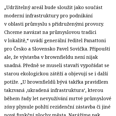
„Udržitelný areál bude sloužit jako součást
moderní infrastruktury pro podnikání
v oblasti průmyslu s přidruženými provozy.
Chceme navázat na průmyslovou tradici
v lokalitě,“ uvádí generální ředitel Panattoni
pro Česko a Slovensko Pavel Sovička. Připouští
ale, že výstavba v brownfieldu není nijak
snadná. Předně se museli stavaři vypořádat se
starou ekologickou zátěží a objevují se i další
potíže. „U brownfieldů bývá takřka pravidlem
takzvaná ‚ukradená infrastruktura‘, kterou
během řady let nevyužívání mrtvé průmyslové
zóny plynule pohltí rezidenční zástavba či jiné
nové funkční plochy města. Narážíme pak