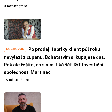
8 minut čtení
Po prodeji fabriky klient půl roku
ROZHOVOR
nevylezl z županu. Bohatstvím si kupujete čas.
Pak ale řešíte, co s ním, říká šéf J&T Investiční
společnosti Martinec
15 minut čtení