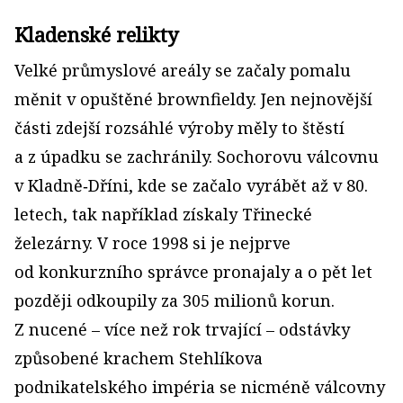
Kladenské relikty
Velké průmyslové areály se začaly pomalu
měnit v opuštěné brownfieldy. Jen nejnovější
části zdejší rozsáhlé výroby měly to štěstí
a z úpadku se zachránily. Sochorovu válcovnu
v Kladně‑Dříni, kde se začalo vyrábět až v 80.
letech, tak například získaly Třinecké
železárny. V roce 1998 si je nejprve
od konkurzního správce pronajaly a o pět let
později odkoupily za 305 milionů korun.
Z nucené – více než rok trvající – odstávky
způsobené krachem Stehlíkova
podnikatelského impéria se nicméně válcovny