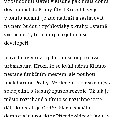
v rozhodnutí stavět v Kladně pak hrála dobrá
dostupnost do Prahy. Čtvrť Kročehlavy je
v tomto ideální, je zde nádraží a zastavovat
na něm budou i rychlovlaky z Prahy. Ostatně
své projekty tu plánují rozjet i další
developeři.
Jenže takový rozvoj do polí se nepozdává
urbanistům. Hrozí, že se kvůli němu Kladno
nestane funkčním městem, ale pouhou
noclehárnou Prahy. „Vzhledem k povaze města
se nejedná o šťastný způsob rozvoje. Už tak je
město roztahané a tímto se roztáhne ještě
dál,“ konstatuje Ondřej Slach, sociální
demograf a prorektor Přírodovědecké fakulty