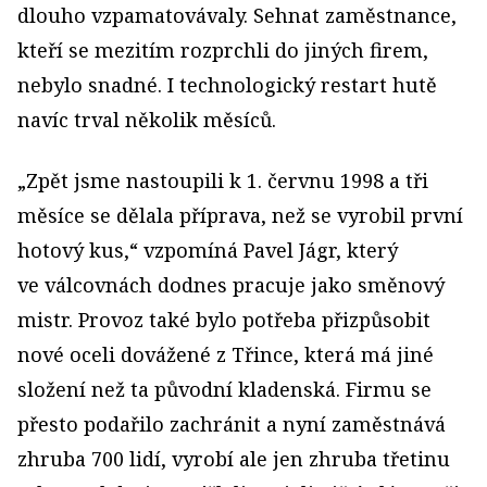
dlouho vzpamatovávaly. Sehnat zaměstnance,
kteří se mezitím rozprchli do jiných firem,
nebylo snadné. I technologický restart hutě
navíc trval několik měsíců.
„Zpět jsme nastoupili k 1. červnu 1998 a tři
měsíce se dělala příprava, než se vyrobil první
hotový kus,“ vzpomíná Pavel Jágr, který
ve válcovnách dodnes pracuje jako směnový
mistr. Provoz také bylo potřeba přizpůsobit
nové oceli dovážené z Třince, která má jiné
složení než ta původní kladenská. Firmu se
přesto podařilo zachránit a nyní zaměstnává
zhruba 700 lidí, vyrobí ale jen zhruba třetinu