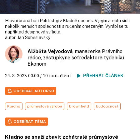
Hlavní brána hutí Poldi stojí v Kladně dodnes. V jejím areálu sídlí
několik menších společností s ručením omezeným. Vyrábí se tu
například designová svítidla.
autor:
Jan Soběslavský
Alžběta Vejvodová
, manažerka Právního
rádce, zástupkyně šéfredaktora týdeníku
Ekonom
24. 8. 2023
00:00
/ 10 min. čtení
PŘEHRÁT ČLÁNEK
ODEBÍRAT AUTORKU
Kladno
průmyslová výroba
brownfield
budoucnost
ODEBÍRAT TÉMA
Kladno se snaží zbavit zchátralé průmyslové