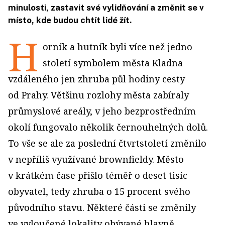
minulosti, zastavit své vylidňování a změnit se v
místo, kde budou chtít lidé žít.
H
orník a hutník byli více než jedno
století symbolem města Kladna
vzdáleného jen zhruba půl hodiny cesty
od Prahy. Většinu rozlohy města zabíraly
průmyslové areály, v jeho bezprostředním
okolí fungovalo několik černouhelných dolů.
To vše se ale za poslední čtvrtstoletí změnilo
v nepříliš využívané brownfieldy. Město
v krátkém čase přišlo téměř o deset tisíc
obyvatel, tedy zhruba o 15 procent svého
původního stavu. Některé části se změnily
ve vyloučené lokality obývané hlavně