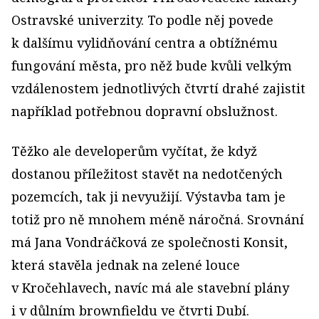
Ostravské univerzity. To podle něj povede
k dalšímu vylidňování centra a obtížnému
fungování města, pro něž bude kvůli velkým
vzdálenostem jednotlivých čtvrtí drahé zajistit
například potřebnou dopravní obslužnost.
Těžko ale developerům vyčítat, že když
dostanou příležitost stavět na nedotčených
pozemcích, tak ji nevyužijí. Výstavba tam je
totiž pro ně mnohem méně náročná. Srovnání
má Jana Vondráčková ze společnosti Konsit,
která stavěla jednak na zelené louce
v Kročehlavech, navíc má ale stavební plány
i v důlním brownfieldu ve čtvrti Dubí.