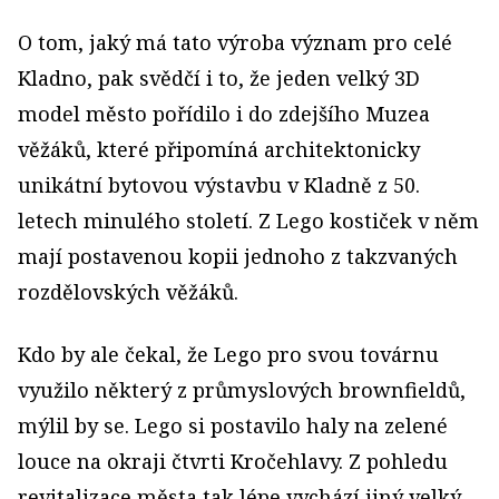
O tom, jaký má tato výroba význam pro celé
Kladno, pak svědčí i to, že jeden velký 3D
model město pořídilo i do zdejšího Muzea
věžáků, které připomíná architektonicky
unikátní bytovou výstavbu v Kladně z 50.
letech minulého století. Z Lego kostiček v něm
mají postavenou kopii jednoho z takzvaných
rozdělovských věžáků.
Kdo by ale čekal, že Lego pro svou továrnu
využilo některý z průmyslových brownfieldů,
mýlil by se. Lego si postavilo haly na zelené
louce na okraji čtvrti Kročehlavy. Z pohledu
revitalizace města tak lépe vychází jiný velký