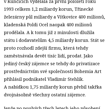
v Kunčicích vydělala za první pololetí roku
1993 celkem 1,2 miliardy korun, Třinecké
železárny půl miliardy a Vítkovice 400 milionů,
kladenská Poldi Ocel naopak 400 milionů
prodělala. A k tomu již z minulosti dlužila
státu i dodavatelům 4,5 miliardy korun. Stát se
proto rozhodl zdejší firmu, která tehdy
zaměstnávala devět tisíc lidí, prodat. Jako
jediný český zájemce se tehdy do privatizace
prostřednictvím své společnosti Bohemia Art
přihlásil podnikatel Vladimír Stehlík.
A nabídkou 1,75 miliardy korun přebil takřka
dvojnásobně všechny ostatní zájemce.
Jenže po pouhých třech letech jeho působení