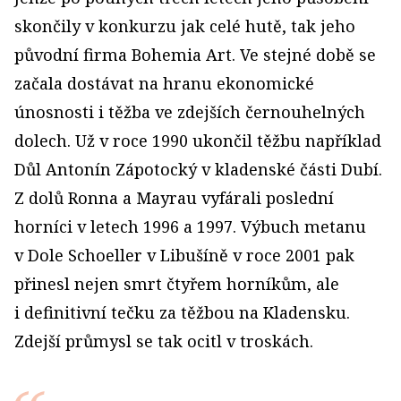
skončily v konkurzu jak celé hutě, tak jeho
původní firma Bohemia Art. Ve stejné době se
začala dostávat na hranu ekonomické
únosnosti i těžba ve zdejších černouhelných
dolech. Už v roce 1990 ukončil těžbu například
Důl Antonín Zápotocký v kladenské části Dubí.
Z dolů Ronna a Mayrau vyfárali poslední
horníci v letech 1996 a 1997. Výbuch metanu
v Dole Schoeller v Libušíně v roce 2001 pak
přinesl nejen smrt čtyřem horníkům, ale
i definitivní tečku za těžbou na Kladensku.
Zdejší průmysl se tak ocitl v troskách.