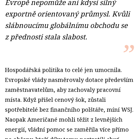
Evropě nepomůže ani kdysi silný
exportně orientovaný průmysl. Kvůli
slábnoucímu globálnímu obchodu se
z přednosti stala slabost.
Hospodářská politika to celé jen umocnila.
Evropské vlády nasměrovaly dotace především
zaměstnavatelům, aby zachovaly pracovní
místa. Když přišel cenový šok, zůstali
spotřebitelé bez finančního polštáře, míní WSJ.
Naopak Američané mohli těžit z levnějších
energií, vládní pomoc se zaměřila více přímo