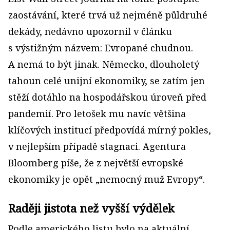
zaostávání, které trvá už nejméně půldruhé
dekády, nedávno upozornil v článku
s výstižným názvem: Evropané chudnou.
A nemá to být jinak. Německo, dlouholetý
tahoun celé unijní ekonomiky, se zatím jen
stěží dotáhlo na hospodářskou úroveň před
pandemií. Pro letošek mu navíc většina
klíčových institucí předpovídá mírný pokles,
v nejlepším případě stagnaci. Agentura
Bloomberg píše, že z největší evropské
ekonomiky je opět „nemocný muž Evropy“.
Raději jistota než vyšší výdělek
Podle amerického listu bylo na aktuální