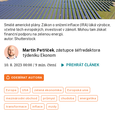
Smělé americké plány. Zákon o snížení inflace (IRA) láká výrobce,
včetně těch evropských, investovat v zámoří. Mohou tam získat
finanční podporu na zelenou energii.
autor:
Shutterstock
Martin Petříček
, zástupce šéfredaktora
týdeníku Ekonom
10. 8. 2023
00:00
/ 9 min. čtení
PŘEHRÁT ČLÁNEK
ODEBÍRAT AUTORA
Evropa
USA
zelená ekonomika
Evropská unie
mezinárodní obchod
průmysl
chudoba
energetika
transformace
inflace
mzdy