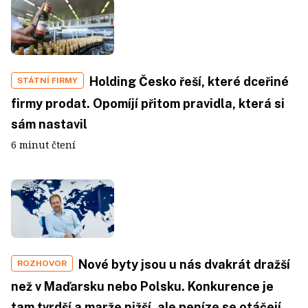
Holding Česko řeší, které dceřiné
STÁTNÍ FIRMY
firmy prodat. Opomíjí přitom pravidla, která si
sám nastavil
6 minut čtení
Nové byty jsou u nás dvakrát dražší
ROZHOVOR
než v Maďarsku nebo Polsku. Konkurence je
tam tvrdší a marže nižší, ale peníze se otáčejí