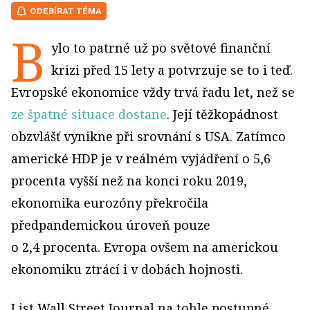
ODEBÍRAT TÉMA
B
ylo to patrné už po světové finanční
krizi před 15 lety a potvrzuje se to i teď.
Evropské ekonomice vždy trvá řadu let, než se
ze špatné situace dostane
. Její těžkopádnost
obzvlášť vynikne při srovnání s USA. Zatímco
americké HDP je v reálném vyjádření o 5,6
procenta vyšší než na konci roku 2019,
ekonomika eurozóny překročila
předpandemickou úroveň pouze
o 2,4 procenta. Evropa ovšem na americkou
ekonomiku ztrácí i v dobách hojnosti.
List Wall Street Journal na tohle postupné