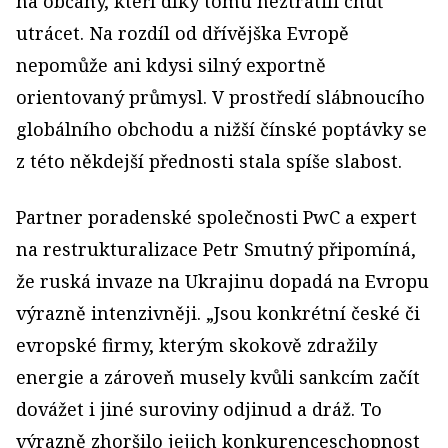
na občany, kteří díky tomu neztratili chuť
utrácet. Na rozdíl od dřívějška Evropě
nepomůže ani kdysi silný exportně
orientovaný průmysl. V prostředí slábnoucího
globálního obchodu a nižší čínské poptávky se
z této někdejší přednosti stala spíše slabost.
Partner poradenské společnosti PwC a expert
na restrukturalizace Petr Smutný připomíná,
že ruská invaze na Ukrajinu dopadá na Evropu
výrazně intenzivněji. „Jsou konkrétní české či
evropské firmy, kterým skokově zdražily
energie a zároveň musely kvůli sankcím začít
dovážet i jiné suroviny odjinud a dráž. To
výrazně zhoršilo jejich konkurenceschopnost