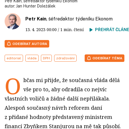
Petr Kain, šéfredaktor týdeníku Ekonom
autor:
Jan Hunter Doležálek
Petr Kain
, šéfredaktor týdeníku Ekonom
13. 4. 2023
00:00
/ 1 min. čtení
PŘEHRÁT ČLÁN
ODEBÍRAT AUTORA
editorial
vláda
DPH
zdražování
ODEBÍRAT TÉMA
O
bčas mi přijde, že současná vláda dělá
vše pro to, aby odradila co nejvíc
vlastních voličů a žádné další nepřilákala.
Alespoň současný návrh reforem daní
z přidané hodnoty představený ministrem
financí Zbyňkem Stanjurou na mě tak působí.