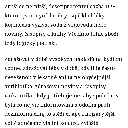
Zruší se nejnižší, desetiprocentní sazba DPH,
kterou jsou nyní daněny například léky,
kojenecká výživa, voda z vodovodu nebo
noviny, časopisy a knihy. Všechno tohle zboží
tedy logicky podraží.
Zdražovat v době vysokých nákladů na bydlení
vodné, zdražovat léky v době, kdy lidé často
neseženou v lékárně ani ta nejobyčejnější
antibiotika, zdražovat noviny a časopisy
v okamžiku, kdy potřebujeme, aby společnost
byla co nejvíc informovaná a odolná proti
dezinformacím, to stěží chápe i nejzarytější
volič současné vládní koalice. Zvláště