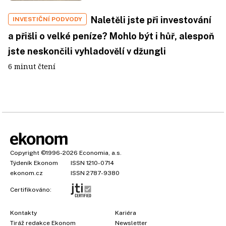
Naletěli jste při investování
INVESTIČNÍ PODVODY
a přišli o velké peníze? Mohlo být i hůř, alespoň
jste neskončili vyhladovělí v džungli
6 minut čtení
Copyright
©1996-2026
Economia, a.s.
Týdeník Ekonom
ISSN 1210-0714
ekonom.cz
ISSN 2787-9380
Certifikováno:
Kontakty
Kariéra
Tiráž redakce Ekonom
Newsletter