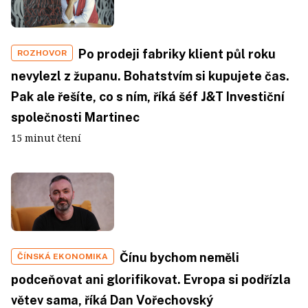
Po prodeji fabriky klient půl roku
ROZHOVOR
nevylezl z županu. Bohatstvím si kupujete čas.
Pak ale řešíte, co s ním, říká šéf J&T Investiční
společnosti Martinec
15 minut čtení
Čínu bychom neměli
ČÍNSKÁ EKONOMIKA
podceňovat ani glorifikovat. Evropa si podřízla
větev sama, říká Dan Vořechovský