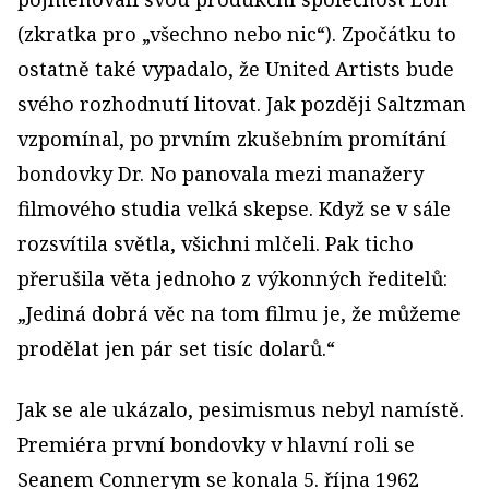
(zkratka pro „všechno nebo nic“). Zpočátku to
ostatně také vypadalo, že United Artists bude
svého rozhodnutí litovat. Jak později Saltzman
vzpomínal, po prvním zkušebním promítání
bondovky Dr. No panovala mezi manažery
filmového studia velká skepse. Když se v sále
rozsvítila světla, všichni mlčeli. Pak ticho
přerušila věta jednoho z výkonných ředitelů:
„Jediná dobrá věc na tom filmu je, že můžeme
prodělat jen pár set tisíc dolarů.“
Jak se ale ukázalo, pesimismus nebyl namístě.
Premiéra první bondovky v hlavní roli se
Seanem Connerym se konala 5. října 1962