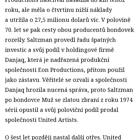
roku, ale měla o čtvrtinu nižší náklady
a utržila o 27,5 milionu dolarů víc. V polovině
70. let se pak cesty obou producentů bondovek
rozešly. Saltzman provedl řadu špatných
investic a svůj podíl v holdingové firmě
Danjaq, která je nadřazená produkční
společnosti Eon Productions, přitom použil
jako zástavu. Věřitelé se ozvali a společnosti
Danjaq hrozila nucená správa, proto Saltzman
po bondovce Muž se zlatou zbraní z roku 1974
sérii opustil a svůj poloviční podíl prodal
společnosti United Artists.
O šest let později nastal další otřes. United