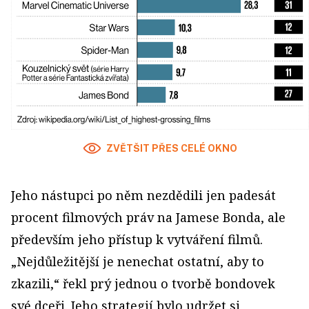
ZVĚTŠIT PŘES CELÉ OKNO
Jeho nástupci po něm nezdědili jen padesát
procent filmových práv na Jamese Bonda, ale
především jeho přístup k vytváření filmů.
„Nejdůležitější je nenechat ostatní, aby to
zkazili,“ řekl prý jednou o tvorbě bondovek
své dceři. Jeho strategií bylo udržet si