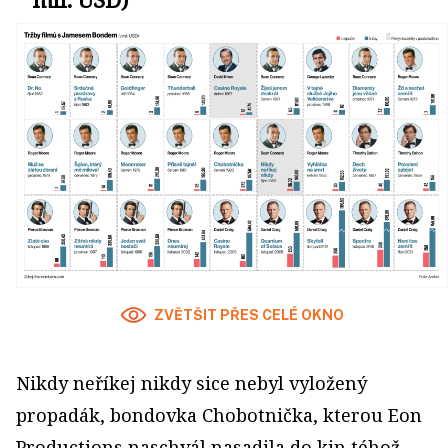
ZVĚTŠIT PŘES CELÉ OKNO
Nikdy neříkej nikdy sice nebyl vyložený
propadák, bondovka Chobotnička, kterou Eon
Productions naschvál nasadila do kin téhož