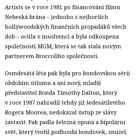
Artists se v roce 1981 po financování filmu
Nebeská brána – jednoho z nejhorších
hollywoodských finančních propadáků všech
dob – ocitla v insolvenci a byla odkoupena
společností MGM, která se tak stala novým
partnerem Broccoliho společnosti.
Osmdesátá léta pak byla pro bondovskou sérii
obdobím útlumu a ani nový, mladší
představitel Bonda Timothy Dalton, který
v roce 1987 nahradil tehdy již šedesátiletého
Rogera Moorea, nedokázal ústup ze slávy
zastavit. Pak padla železná opona a bipolární
svět, který tvořil podhoubí bondovek, zmizel.