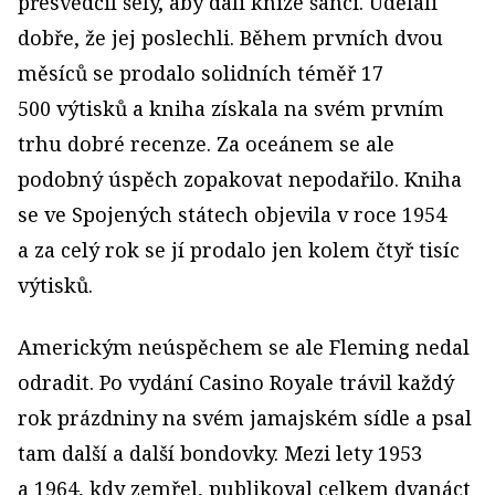
přesvědčil šéfy, aby dali knize šanci. Udělali
dobře, že jej poslechli. Během prvních dvou
měsíců se prodalo solidních téměř 17
500 výtisků a kniha získala na svém prvním
trhu dobré recenze. Za oceánem se ale
podobný úspěch zopakovat nepodařilo. Kniha
se ve Spojených státech objevila v roce 1954
a za celý rok se jí prodalo jen kolem čtyř tisíc
výtisků.
Americkým neúspěchem se ale Fleming nedal
odradit. Po vydání Casino Royale trávil každý
rok prázdniny na svém jamajském sídle a psal
tam další a další bondovky. Mezi lety 1953
a 1964, kdy zemřel, publikoval celkem dvanáct