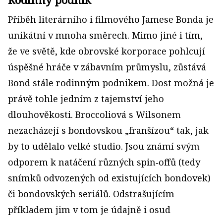
Příběh literárního i filmového Jamese Bonda je
unikátní v mnoha směrech. Mimo jiné i tím,
že ve světě, kde obrovské korporace pohlcují
úspěšné hráče v zábavním průmyslu, zůstává
Bond stále rodinným podnikem. Dost možná je
právě tohle jedním z tajemství jeho
dlouhověkosti. Broccoliová s Wilsonem
nezacházejí s bondovskou „franšízou“ tak, jak
by to udělalo velké studio. Jsou známí svým
odporem k natáčení různých spin‑offů (tedy
snímků odvozených od existujících bondovek)
či bondovských seriálů. Odstrašujícím
příkladem jim v tom je údajně i osud