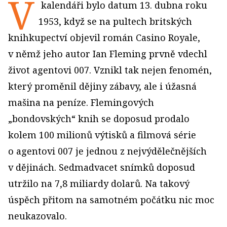
V
kalendáři bylo datum 13. dubna roku
1953, když se na pultech britských
knihkupectví objevil román Casino Royale,
v němž jeho autor Ian Fleming prvně vdechl
život agentovi 007. Vznikl tak nejen fenomén,
který proměnil dějiny zábavy, ale i úžasná
mašina na peníze. Flemingových
„bondovských“ knih se doposud prodalo
kolem 100 milionů výtisků a filmová série
o agentovi 007 je jednou z nejvýdělečnějších
v dějinách. Sedmadvacet snímků doposud
utržilo na 7,8 miliardy dolarů. Na takový
úspěch přitom na samotném počátku nic moc
neukazovalo.