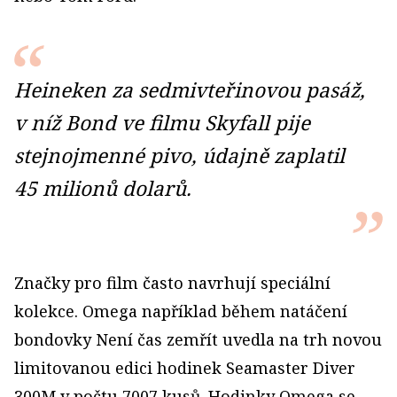
Heineken za sedmivteřinovou pasáž,
v níž Bond ve filmu Skyfall pije
stejnojmenné pivo, údajně zaplatil
45 milionů dolarů.
Značky pro film často navrhují speciální
kolekce. Omega například během natáčení
bondovky Není čas zemřít uvedla na trh novou
limitovanou edici hodinek Seamaster Diver
300M v počtu 7007 kusů. Hodinky Omega se