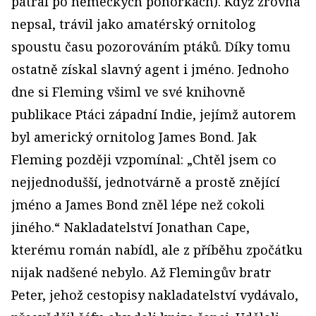
pátral po německých ponorkách). Když zrovna
nepsal, trávil jako amatérský ornitolog
spoustu času pozorováním ptáků. Díky tomu
ostatně získal slavný agent i jméno. Jednoho
dne si Fleming všiml ve své knihovně
publikace Ptáci západní Indie, jejímž autorem
byl americký ornitolog James Bond. Jak
Fleming později vzpomínal: „Chtěl jsem co
nejjednodušší, jednotvárně a prostě znějící
jméno a James Bond zněl lépe než cokoli
jiného.“ Nakladatelství Jonathan Cape,
kterému román nabídl, ale z příběhu zpočátku
nijak nadšené nebylo. Až Flemingův bratr
Peter, jehož cestopisy nakladatelství vydávalo,