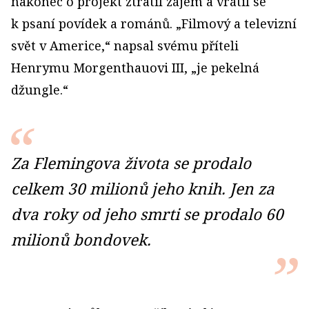
nakonec o projekt ztratil zájem a vrátil se
k psaní povídek a románů. „Filmový a televizní
svět v Americe,“ napsal svému příteli
Henrymu Morgenthauovi III, „je pekelná
džungle.“
Za Flemingova života se prodalo
celkem 30 milionů jeho knih. Jen za
dva roky od jeho smrti se prodalo 60
milionů bondovek.