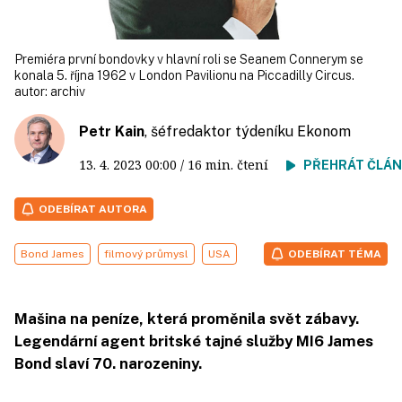
Premiéra první bondovky v hlavní roli se Seanem Connerym se
konala 5. října 1962 v London Pavilionu na Piccadilly Circus.
autor:
archiv
Petr Kain
, šéfredaktor týdeníku Ekonom
13. 4. 2023
00:00
/ 16 min. čtení
PŘEHRÁT ČLÁ
ODEBÍRAT AUTORA
Bond James
filmový průmysl
USA
ODEBÍRAT TÉMA
Mašina na peníze, která proměnila svět zábavy.
Legendární agent britské tajné služby MI6 James
Bond slaví 70. narozeniny.