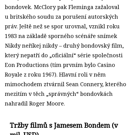
bondovek. McClory pak Fleminga zažaloval
u britského soudu za porušení autorských
práv. Ještě než se spor urovnal, vznikl roku
1983 na základě sporného scénáře snímek
Nikdy neříkej nikdy – druhý bondovský film,
který nepatří do „oficiální“ série společnosti
Eon Productions (tím prvním bylo Casino
Royale z roku 1967). Hlavní roli v něm
mimochodem ztvárnil Sean Connery, kterého
mezitím v těch „správných“ bondovkách
nahradil Roger Moore.
Tržby filmů s Jamesem Bondem (v
mil. USD)