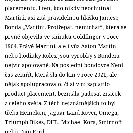
placementu. I ten, kdo nikdy neochutnal
Martini, asi zná pravidelnou hlášku Jamese
Bonda „Martini. Protřepat, nemíchat“, která se
prvně objevila ve snímku Goldfinger v roce
1964. Právě Martini, ale i vůz Aston Martin
nebo hodinky Rolex jsou výrobky s Bondem
nejvíc spojované. Na poslední bondovce Není
čas zemřít, která šla do kin v roce 2021, ale
nějak spolupracovalo, či si v ní zaplatilo
product placement, bezmála padesát značek
z celého světa. Z těch nejznámějších to byl
třeba Heineken, Jaguar Land Rover, Omega,
Triumph Bikes, DHL, Michael Kors, Smirnoff
nebo Tom Ford.