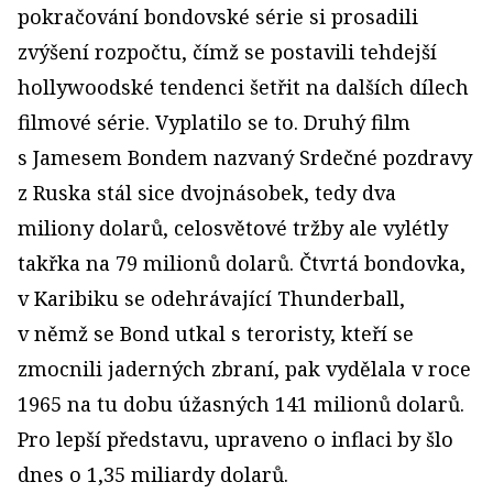
pokračování bondovské série si prosadili
zvýšení rozpočtu, čímž se postavili tehdejší
hollywoodské tendenci šetřit na dalších dílech
filmové série. Vyplatilo se to. Druhý film
s Jamesem Bondem nazvaný Srdečné pozdravy
z Ruska stál sice dvojnásobek, tedy dva
miliony dolarů, celosvětové tržby ale vylétly
takřka na 79 milionů dolarů. Čtvrtá bondovka,
v Karibiku se odehrávající Thunderball,
v němž se Bond utkal s teroristy, kteří se
zmocnili jaderných zbraní, pak vydělala v roce
1965 na tu dobu úžasných 141 milionů dolarů.
Pro lepší představu, upraveno o inflaci by šlo
dnes o 1,35 miliardy dolarů.