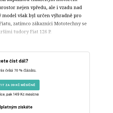
prostor nejen vpředu, ale i vzadu nad
ý model však byl určen výhradně pro
iatu, zatímco zákazníci Mototechny se
ršími tudory Fiat 126 P.
ete číst dál?
vás čeká 70 % článku.
IT ZA 39 KČ MĚSÍČNĚ
íce, pak 149 Kč měsíčně
dplatným získáte