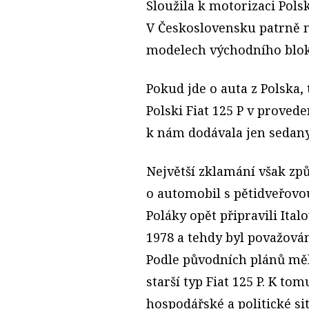
Sloužila k motorizaci Pols
V Československu patrně n
modelech východního blok
Pokud jde o auta z Polska, 
Polski Fiat 125 P v prove
k nám dodávala jen sedany
Největší zklamání však způ
o automobil s pětidveřovo
Poláky opět připravili Ital
1978 a tehdy byl považová
Podle původních plánů měl
starší typ Fiat 125 P. K tom
hospodářské a politické si