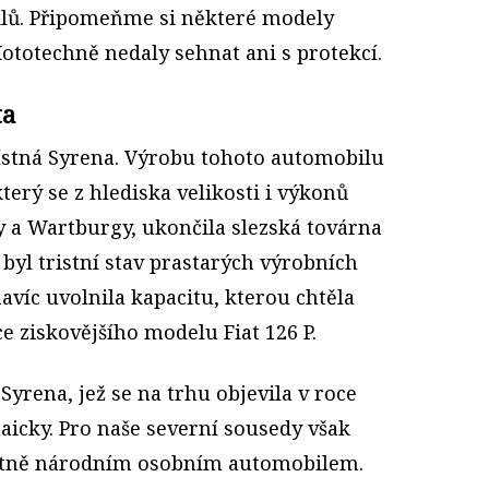
ilů. Připomeňme si některé modely
v Mototechně nedaly sehnat ani s protekcí.
ta
ístná Syrena. Výrobu tohoto automobilu
erý se z hlediska velikosti i výkonů
 a Wartburgy, ukončila slezská továrna
byl tristní stav prastarých výrobních
navíc uvolnila kapacitu, kterou chtěla
e ziskovějšího modelu Fiat 126 P.
 Syrena, jež se na trhu objevila v roce
aicky. Pro naše severní sousedy však
ntně národním osobním automobilem.