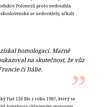
rodukce Polonezů proto nedosáhla
skoslovenska se nedovážely, ačkoli
získal homologaci. Marně
ukazoval na skutečnost, že vůz
rancie či Itálie.
ký Fiat 126 Bis z roku 1987, který se
lišil kapalinou chlazeným motorem