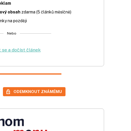
eklam
iový obsah
zdarma (5 článků měsíčně)
nky na později
Nebo
t se a dočíst článek
ODEMKNOUT ZNÁMÉMU