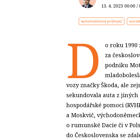
13. 4. 2023
00:00
/
automobilový průmysl
socia
D
o roku 1990 
za českoslo
podniku Mot
mladobolesl
vozy značky Škoda, ale zej
sekundovala auta z jiných
hospodářské pomoci (RVHP)
a Moskvič, východoněmeck
o rumunské Dacie či v Pol
do Československa se zdal