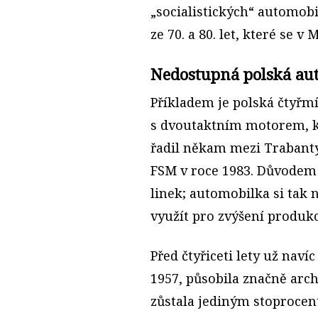
„socialistických“ automob
ze 70. a 80. let, které se 
Nedostupná polská au
Příkladem je polská čtyřm
s dvoutaktním motorem, kt
řadil někam mezi Trabanty
FSM v roce 1983. Důvodem 
linek; auto­mobilka si tak 
využít pro zvýšení produkc
Před čtyřiceti lety už navíc
1957, působila značně arch
zůstala jediným stoproce