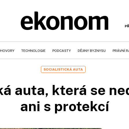
PŘ
HOVORY
TECHNOLOGIE
PODCASTY
DĚJINY BYZNYSU
PRÁVNÍ 
SOCIALISTICKÁ AUTA
ká auta, která se n
ani s protekcí