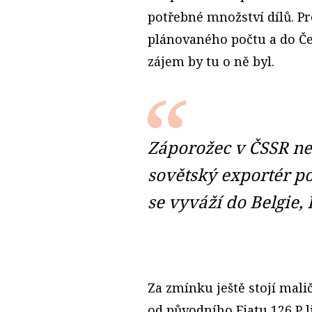
potřebné množství dílů. P
plánovaného počtu a do Če
zájem by tu o ně byl.
Záporožec v ČSSR ne
sovětský exportér po
se vyváží do Belgie, F
Za zmínku ještě stojí malič
od původního Fiatu 126 P 