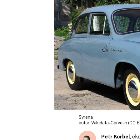
Syrena
autor:
Wikidata - Carvosh (CC B
Petr Korbel
, ek