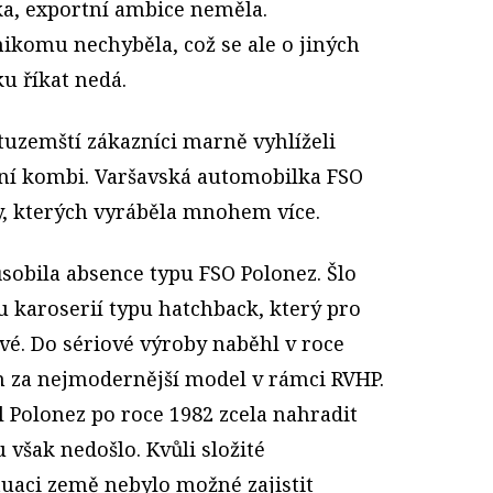
ka, exportní ambice neměla.
ikomu nechyběla, což se ale o jiných
u říkat nedá.
tu­zemští zákazníci marně vyhlíželi
dení kombi. Varšavská automobilka FSO
, kterých vyráběla mnohem více.
sobila absence typu FSO Polonez. Šlo
u karoserií typu hatchback, který pro
ové. Do sériové výroby naběhl v roce
n za nejmodernější model v rámci RVHP.
 Polonez po roce 1982 zcela nahradit
u však nedošlo. Kvůli složité
tuaci země nebylo možné zajistit