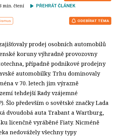
 8 min. čtení
PŘEHRÁT ČLÁNEK
lismus
ODEBÍRAT TÉMA
zajišťovaly prodej osobních automobilů
venské koruny výhradně provozovny
otechna, případně podnikové prodejny
avské automobilky. Trhu dominovaly
ména v 70. letech jim výrazně
 zemí tehdejší Rady vzájemné
. Šlo především o sovětské značky Lada
á dvoudobá auta Trabant a Wartburg,
sku licenčně vyráběné Fiaty. Nicméně
eka nedovážely všechny typy