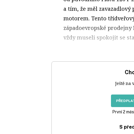
a tím, že měl zavazadlový 
motorem. Tento třídveřov
západoevropské prodejny F
vždy museli spokojit se sta
Chc
Ještě na 
PŘEDPLAT
První 2 měs
S pře