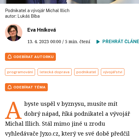
Podnikatel a vývojář Michal Illich
autor:
Lukáš Bíba
Eva Hníková
13. 4. 2023
00:00
/ 5 min. čtení
PŘEHRÁT ČLÁN
ODEBÍRAT AUTORKU
programování
letecká doprava
podnikatel
vývojářství
ODEBÍRAT TÉMA
A
byste uspěl v byznysu, musíte mít
dobrý nápad, říká podnikatel a vývojář
Michal Illich. Stál mimo jiné u zrodu
vyhledávače Jyxo.cz, který ve své době předčil