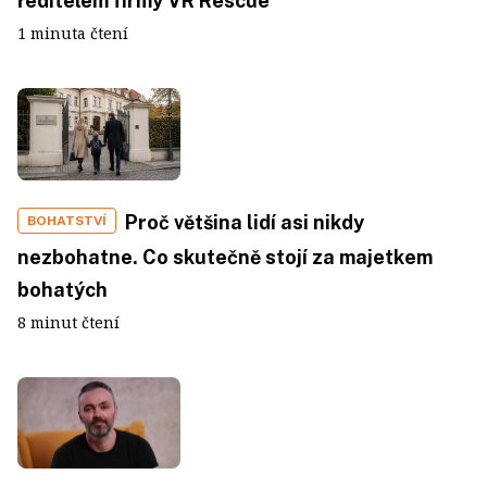
ředitelem firmy VR Rescue
1 minuta čtení
Proč většina lidí asi nikdy
BOHATSTVÍ
nezbohatne. Co skutečně stojí za majetkem
bohatých
8 minut čtení