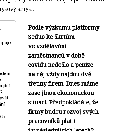
znysový smysl.
Podle výzkumu platformy
ý
Seduo ke škrtům
apuje
ve vzdělávání
zaměstnanců v době
covidu nedošlo a peníze
na něj vždy najdou dvě
edení
é
třetiny firem. Dnes máme
ující
C,
zase jinou ekonomickou
víjí
situaci. Předpokládáte, že
ání
firmy budou rozvoj svých
ály
pracovníků platit
i v následujících letech?