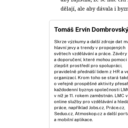
dělají, ale aby dávala i by
Tomáš Ervín Dombrovsk
Skrze výzkumy a další zdroje dat m
hlavní jevy a trendy v propojených
světech vzdělávání a práce. Závěry
a doporučení, které mohou pomoci
zlepšit prostředí pro spolupráci,
pravidelně přednáší lidem z HR a v
organizací. Krom toho se stará tak
o veřejně prospěšné aktivity přesah
každodenní byznys společnosti LM
v níž je 11. rokem zaměstnán. LMC vy
online služby pro vzdělávání a hled
práce, například Jobs.cz, Práce.cz,
Seduo.cz, Atmoskop.cz a další port
a mobilní aplikace.