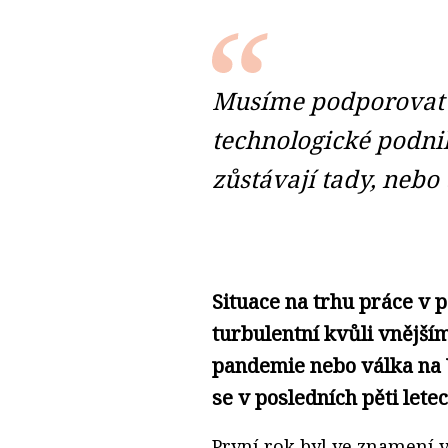
Musíme podporovat m
technologické podniky
zůstávají tady, nebo
Situace na trhu práce v p
turbulentní kvůli vnější
pandemie nebo válka na U
se v posledních pěti lete
První rok byl ve znamení 