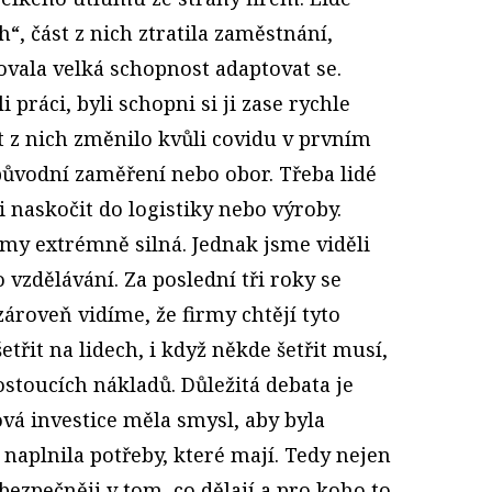
“, část z nich ztratila zaměstnání,
ovala velká schopnost adaptovat se.
i práci, byli schopni si ji zase rychle
nt z nich změnilo kvůli covidu v prvním
původní zaměření nebo obor. Třeba lidé
 naskočit do logistiky nebo výroby.
rmy extrémně silná. Jednak jsme viděli
 vzdělávání. Za poslední tři roky se
 zároveň vidíme, že firmy chtějí tyto
etřit na lidech, i když někde šetřit musí,
stoucích nákladů. Důležitá debata je
ková investice měla smysl, aby byla
 naplnila potřeby, které mají. Tedy nejen
tí bezpečněji v tom, co dělají a pro koho to