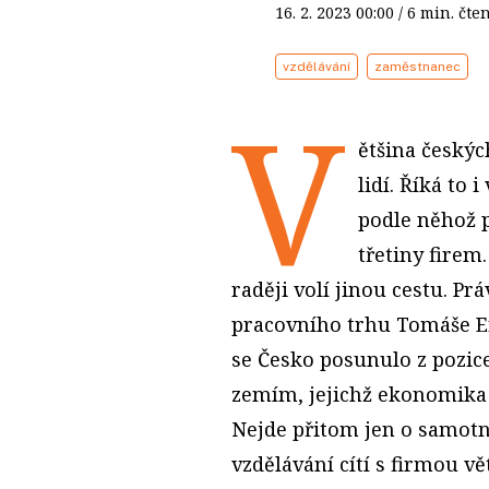
16. 2. 2023
00:00
/ 6 min. č
vzdělávání
zaměstnanec
V
ětšina českýc
lidí. Říká to
podle něhož 
třetiny firem
raději volí jinou cestu. Pr
pracovního trhu Tomáše E
se Česko posunulo z pozi
zemím, jejichž ekonomika j
Nejde přitom jen o samotné
vzdělávání cítí s firmou vě