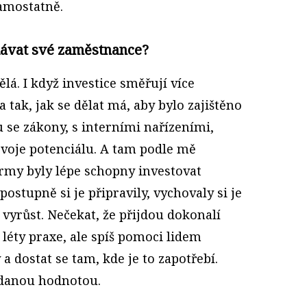
samostatně.
lávat své zaměstnance?
ělá. I když investice směřují více
a tak, jak se dělat má, aby bylo zajištěno
 se zákony, s interními nařízeními,
zvoje potenciálu. A tam podle mě
irmy byly lépe schopny investovat
postupně si je připravily, vychovaly si je
vyrůst. Nečekat, že přijdou dokonalí
 léty praxe, ale spíš pomoci lidem
a dostat se tam, kde je to zapotřebí.
řidanou hodnotou.