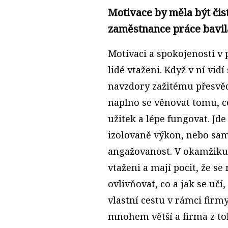
Motivace by měla být čist
zaměstnance práce bavil
Motivaci a spokojenosti v 
lidé vtaženi. Když v ní vidí
navzdory zažitému přesvěd
naplno se věnovat tomu, c
užitek a lépe fungovat. Jde
izolovaně výkon, nebo sam
angažovanost. V okamžiku,
vtaženi a mají pocit, že se
ovlivňovat, co a jak se uč
vlastní cestu v rámci firm
mnohem větší a firma z to