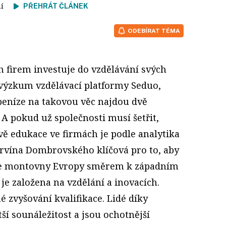
tení
PŘEHRÁT ČLÁNEK
ODEBÍRAT TÉMA
h firem investuje do vzdělávání svých
 i výzkum vzdělávací platformy Seduo,
peníze na takovou věc najdou dvě
. A pokud už společnosti musí šetřit,
ávě edukace ve firmách je podle analytika
rvína Dombrovského klíčová pro to, aby
ce montovny Evropy směrem k západním
e založena na vzdělání a inovacích.
 zvyšování kvalifikace. Lidé díky
tší sounáležitost a jsou ochotnější