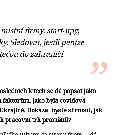
ístní firmy, start‑upy,
. Sledovat, jestli peníze
 tečou do zahraničí.
osledních letech se dá popsat jako
m faktorům, jako byla covidová
krajině. Dokázal byste shrnout, jak
ch pracovní trh proměnil?
velkého útlumu ze strany firem. Lidé