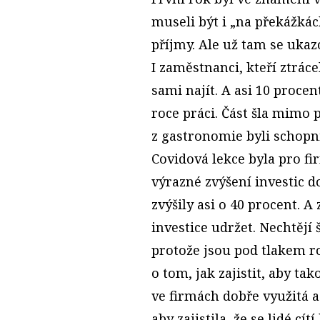
museli být i „na překážkách
příjmy. Ale už tam se ukaz
I zaměstnanci, kteří ztrácel
sami najít. A asi 10 proce
roce práci. Část šla mimo 
z gastronomie byli schopni
Covidová lekce byla pro fi
výrazné zvýšení investic do
zvýšily asi o 40 procent. A
investice udržet. Nechtějí š
protože jsou pod tlakem ro
o tom, jak zajistit, aby ta
ve firmách dobře využitá a
aby zajistila, že se lidé cí