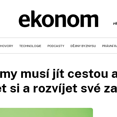
PŘ
HOVORY
TECHNOLOGIE
PODCASTY
DĚJINY BYZNYSU
PRÁVNÍ 
rmy musí jít cestou 
 si a rozvíjet své