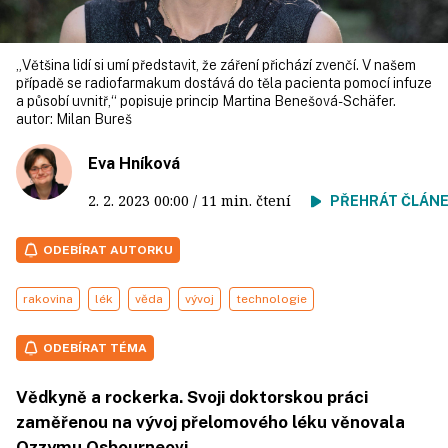
„Většina lidí si umí představit, že záření přichází zvenčí. V našem
případě se radiofarmakum dostává do těla pacienta pomocí infuze
a působí uvnitř,“ popisuje princip Martina Benešová-Schäfer.
autor:
Milan Bureš
Eva Hníková
2. 2. 2023
00:00
/ 11 min. čtení
PŘEHRÁT ČLÁN
ODEBÍRAT AUTORKU
rakovina
lék
věda
vývoj
technologie
ODEBÍRAT TÉMA
Vědkyně a rockerka. Svoji doktorskou práci
zaměřenou na vývoj přelomového léku věnovala
Ozzymu Osbourneovi.