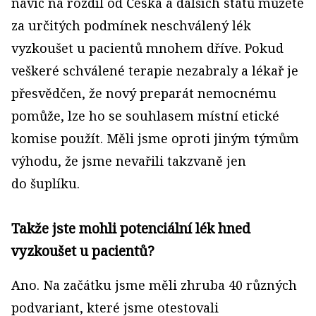
navíc na rozdíl od Česka a dalších států můžete
za určitých podmínek neschválený lék
vyzkoušet u pacientů mnohem dříve. Pokud
veškeré schválené terapie nezabraly a lékař je
přesvědčen, že nový preparát nemocnému
pomůže, lze ho se souhlasem místní etické
komise použít. Měli jsme oproti jiným týmům
výhodu, že jsme nevařili takzvaně jen
do šuplíku.
Takže jste mohli potenciální lék hned
vyzkoušet u pacientů?
Ano. Na začátku jsme měli zhruba 40 různých
podvariant, které jsme otestovali