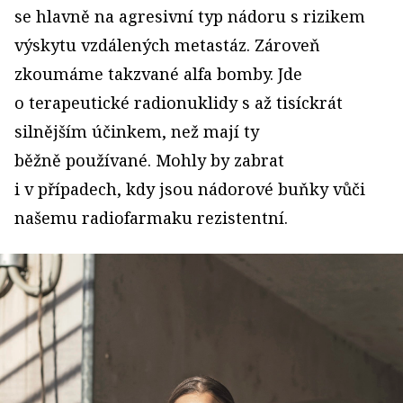
se hlavně na agresivní typ nádoru s rizikem
výskytu vzdálených metastáz. Zároveň
zkoumáme takzvané alfa bomby. Jde
o terapeutické radionuklidy s až tisíckrát
silnějším účinkem, než mají ty
běžně používané. Mohly by zabrat
i v případech, kdy jsou nádorové buňky vůči
našemu radiofarmaku rezistentní.