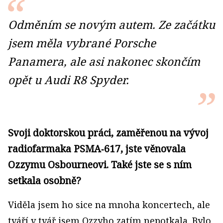
Odměním se novým autem. Ze začátku
jsem měla vybrané Porsche
Panamera, ale asi nakonec skončím
opět u Audi R8 Spyder.
Svoji doktorskou práci, zaměřenou na vývoj
radiofarmaka PSMA‑617, jste věnovala
Ozzymu Osbourneovi. Také jste se s ním
setkala osobně?
Viděla jsem ho sice na mnoha koncertech, ale
tváří v tvář jsem Ozzyho zatím nepotkala. Bylo