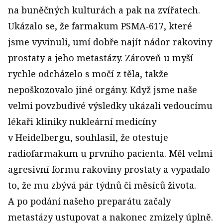
na buněčných kulturách a pak na zvířatech.
Ukázalo se, že farmakum PSMA‑617, které
jsme vyvinuli, umí dobře najít nádor rakoviny
prostaty a jeho metastázy. Zároveň u myší
rychle odcházelo s močí z těla, takže
nepoškozovalo jiné orgány. Když jsme naše
velmi povzbudivé výsledky ukázali vedoucímu
lékaři kliniky nukleární medicíny
v Heidelbergu, souhlasil, že otestuje
radiofarmakum u prvního pacienta. Měl velmi
agresivní formu rakoviny prostaty a vypadalo
to, že mu zbývá pár týdnů či měsíců života.
A po podání našeho preparátu začaly
metastázy ustupovat a nakonec zmizely úplně.