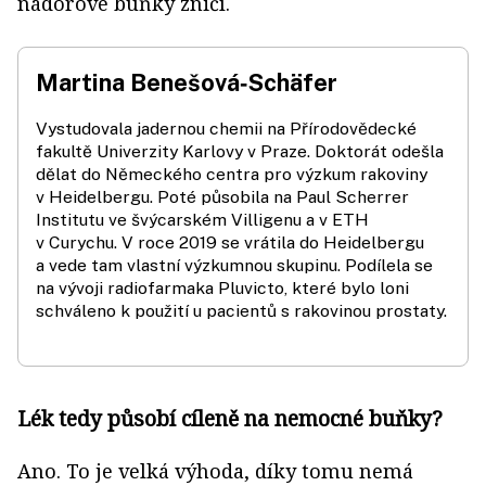
nádorové buňky zničí.
Martina Benešová‑Schäfer
Vystudovala jadernou chemii na Přírodovědecké
fakultě Univerzity Karlovy v Praze. Doktorát odešla
dělat do Německého centra pro výzkum rakoviny
v Heidelbergu. Poté působila na Paul Scherrer
Institutu ve švýcarském Villigenu a v ETH
v Curychu. V roce 2019 se vrátila do Heidelbergu
a vede tam vlastní výzkumnou skupinu. Podílela se
na vývoji radiofarmaka Pluvicto, které bylo loni
schváleno k použití u pacientů s rakovinou prostaty.
Lék tedy působí cíleně na nemocné buňky?
Ano. To je velká výhoda, díky tomu nemá