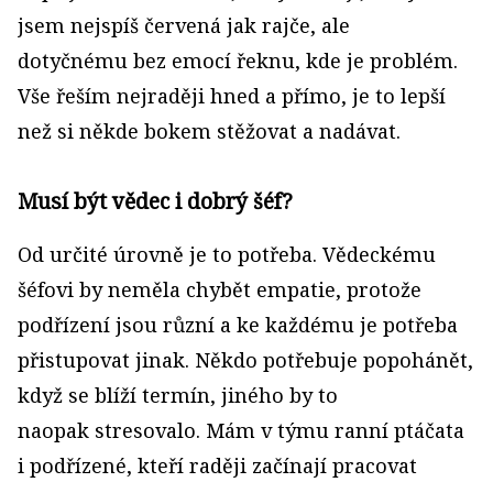
jsem nejspíš červená jak rajče, ale
dotyčnému bez emocí řeknu, kde je problém.
Vše řeším nejraději hned a přímo, je to lepší
než si někde bokem stěžovat a nadávat.
Musí být vědec i dobrý šéf?
Od určité úrovně je to potřeba. Vědeckému
šéfovi by neměla chybět empatie, protože
podřízení jsou různí a ke každému je potřeba
přistupovat jinak. Někdo potře­buje popohánět,
když se blíží termín, jiného by to
naopak stresovalo. Mám v týmu ranní ptáčata
i podřízené, kteří raději začínají pracovat