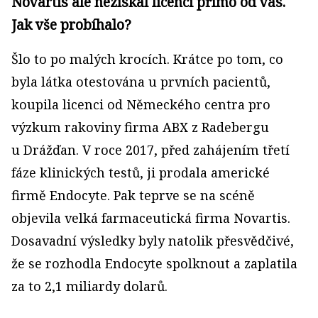
Novartis ale nezískal licenci přímo od vás.
Jak vše probíhalo?
Šlo to po malých krocích. Krátce po tom, co
byla látka otestována u prvních pacientů,
koupila licenci od Německého centra pro
výzkum rakoviny firma ABX z Radebergu
u Drážďan. V roce 2017, před zahájením třetí
fáze klinických testů, ji prodala americké
firmě Endocyte. Pak teprve se na scéně
objevila velká farmaceutická firma Novartis.
Dosavadní výsledky byly natolik přesvědčivé,
že se rozhodla Endocyte spolknout a zaplatila
za to 2,1 miliardy dolarů.