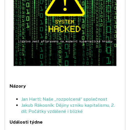
Názory
Jan Hartl: Naše „rozpolcená“ společnost
Jakub Rákosník: Dějiny vzniku kapitalismu, 2.
díl: Počátky vzdálené i blízké
Události týdne