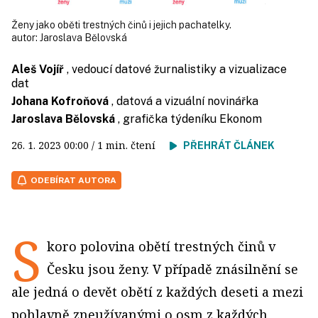
Ženy jako oběti trestných činů i jejich pachatelky.
autor:
Jaroslava Bělovská
Aleš Vojíř
, vedoucí datové žurnalistiky a vizualizace
dat
Johana Kofroňová
, datová a vizuální novinářka
Jaroslava Bělovská
, grafička týdeníku Ekonom
26. 1. 2023
00:00
/ 1 min. čtení
PŘEHRÁT ČLÁNEK
ODEBÍRAT AUTORA
S
koro polovina obětí trestných činů v
Česku jsou ženy. V případě znásilnění se
ale jedná o devět obětí z každých deseti a mezi
pohlavně zneužívanými o osm z každých