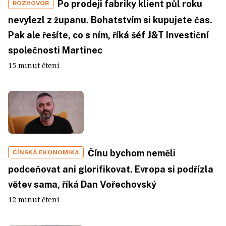
Po prodeji fabriky klient půl roku
ROZHOVOR
nevylezl z županu. Bohatstvím si kupujete čas.
Pak ale řešíte, co s ním, říká šéf J&T Investiční
společnosti Martinec
15 minut čtení
Čínu bychom neměli
ČÍNSKÁ EKONOMIKA
podceňovat ani glorifikovat. Evropa si podřízla
větev sama, říká Dan Vořechovský
12 minut čtení