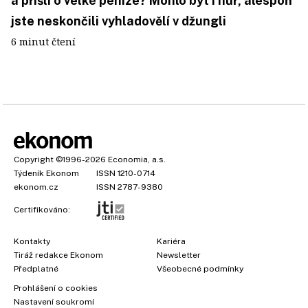
a přišli o velké peníze? Mohlo být i hůř, alespoň
jste neskončili vyhladovělí v džungli
6 minut čtení
Copyright
©1996-2026
Economia, a.s.
Týdeník Ekonom
ISSN 1210-0714
ekonom.cz
ISSN 2787-9380
Certifikováno:
Kontakty
Kariéra
Tiráž redakce Ekonom
Newsletter
Předplatné
Všeobecné podmínky
Prohlášení o cookies
Nastavení soukromí