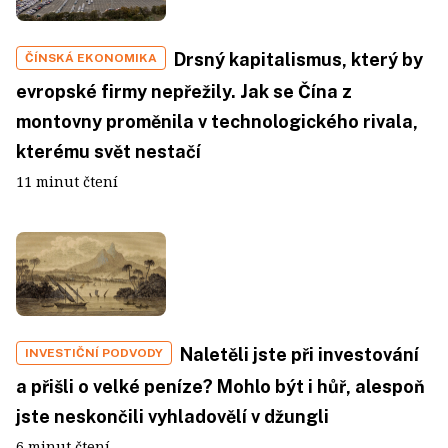
Drsný kapitalismus, který by
ČÍNSKÁ EKONOMIKA
evropské firmy nepřežily. Jak se Čína z
montovny proměnila v technologického rivala,
kterému svět nestačí
11 minut čtení
Naletěli jste při investování
INVESTIČNÍ PODVODY
a přišli o velké peníze? Mohlo být i hůř, alespoň
jste neskončili vyhladovělí v džungli
6 minut čtení