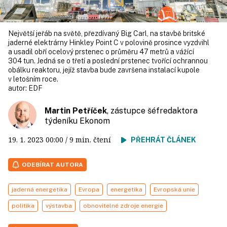
Největší jeřáb na světě, přezdívaný Big Carl, na stavbě britské
jaderné elektrárny Hinkley Point C v polovině prosince vyzdvihl
a usadil obří ocelový prstenec o průměru 47 metrů a vážící
304 tun. Jedná se o třetí a poslední prstenec tvořící ochrannou
obálku reaktoru, jejíž stavba bude završena instalací kupole
v letošním roce.
autor:
EDF
Martin Petříček
, zástupce šéfredaktora
týdeníku Ekonom
19. 1. 2023
00:00
/ 9 min. čtení
PŘEHRÁT ČLÁNEK
ODEBÍRAT AUTORA
jaderná energetika
Evropa
energetika
Evropská unie
politika
výstavba
obnovitelné zdroje energie