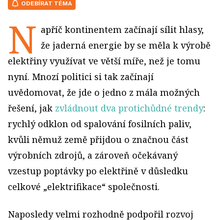
ODEBÍRAT TÉMA
N
apříč kontinentem začínají sílit hlasy,
že jaderná energie by se měla k výrobě
elektřiny využívat ve větší míře, než je tomu
nyní. Mnozí politici si tak začínají
uvědomovat, že jde o jedno z mála možných
řešení, jak
zvládnout dva protichůdné trendy
:
rychlý odklon od spalování fosilních paliv,
kvůli němuž země přijdou o značnou část
výrobních zdrojů, a zároveň očekávaný
vzestup poptávky po elektřině v důsledku
celkové „elektri­fikace“ společnosti.
Naposledy velmi rozhodně podpořil rozvoj