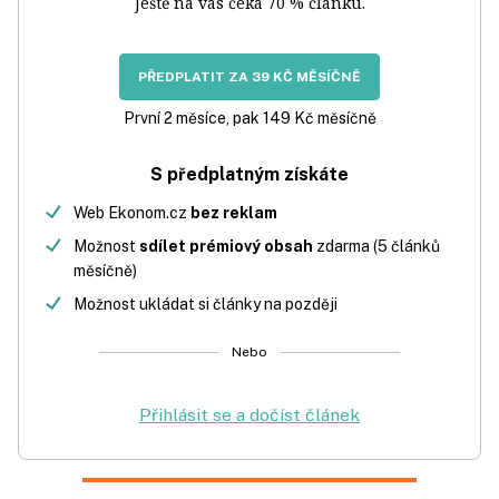
Ještě na vás čeká 70 % článku.
PŘEDPLATIT ZA 39 KČ MĚSÍČNĚ
První 2 měsíce, pak 149 Kč měsíčně
S předplatným získáte
Web Ekonom.cz
bez reklam
Možnost
sdílet prémiový obsah
zdarma (5 článků
měsíčně)
Možnost ukládat si články na později
Nebo
Přihlásit se a dočíst článek