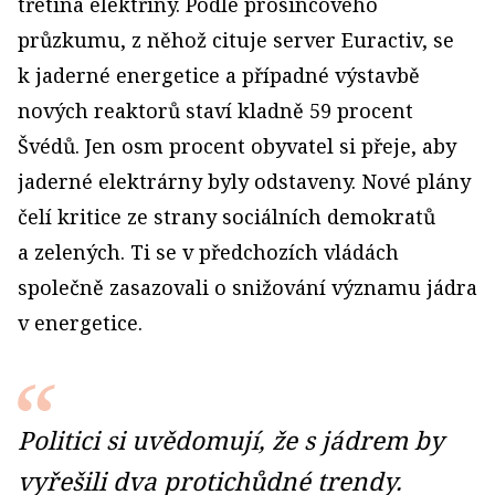
třetina elektřiny. Podle prosincového
průzkumu, z něhož cituje server Euractiv, se
k jaderné energetice a případné výstavbě
nových reaktorů staví kladně 59 procent
Švédů. Jen osm procent obyvatel si přeje, aby
jaderné elektrárny byly odstaveny. Nové plány
čelí kritice ze strany sociálních demokratů
a zelených. Ti se v předchozích vládách
společně zasazovali o snižování významu jádra
v energetice.
Politici si uvědomují, že s jádrem by
vyřešili dva protichůdné trendy.