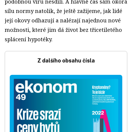
podobnou víru nesdílí. A hlavně čas sám okorá
sílu normy natolik, že ještě zažijeme, jak lidé
její okovy odhazují a nalézají najednou nové
možnosti, které jim dá život bez třicetiletého
splácení hypotéky.
Z dalšího obsahu čísla