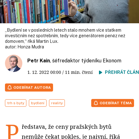
„Bydlení se v posledních letech stalo mnohem více statkem
investičním než spotřebním, tedy více generátorem peněz než
domovem,“ říká Martin Lux.
autor:
Honza Mudra
Petr Kain
, šéfredaktor týdeníku Ekonom
1. 12. 2022
00:00
/ 11 min. čtení
PŘEHRÁT ČLÁ
ODEBÍRAT AUTORA
trh s byty
bydlení
reality
ODEBÍRAT TÉMA
P
ředstava, že ceny pražských bytů
nemůže čekat pokles, je naivní, říká