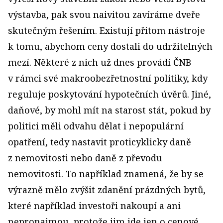
výstavba, pak svou naivitou zavíráme dveře
skutečným řešením. Existují přitom nástroje
k tomu, abychom ceny dostali do udržitelných
mezí. Některé z nich už dnes provádí ČNB
v rámci své makroobezřetnostní politiky, kdy
reguluje poskytování hypotečních úvěrů. Jiné,
daňové, by mohl mít na starost stát, pokud by
politici měli odvahu dělat i nepopulární
opatření, tedy nastavit proticyklicky daně
z nemovitosti nebo daně z převodu
nemovitosti. To například znamená, že by se
výrazně mělo zvýšit zdanění prázdných bytů,
které například investoři nakoupí a ani
nepronajmou, protože jim jde jen o cenové