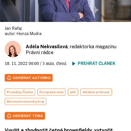
Jan Rafaj
autor:
Honza Mudra
Adéla Nekvasilová
, redaktorka magazínu
Právní rádce
18. 11. 2022
00:00
/ 5 min. čtení
PŘEHRÁT ČLÁNEK
ODEBÍRAT AUTORKU
Proměny Česka
Evropská unie
uhlí
těžební průmysl
Moravskoslezský kraj
ODEBÍRAT TÉMA
Využít a zhodnotit četné brownfieldy, vytvořit