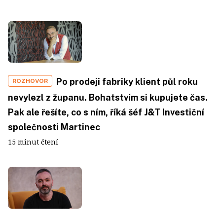
Po prodeji fabriky klient půl roku
ROZHOVOR
nevylezl z županu. Bohatstvím si kupujete čas.
Pak ale řešíte, co s ním, říká šéf J&T Investiční
společnosti Martinec
15 minut čtení