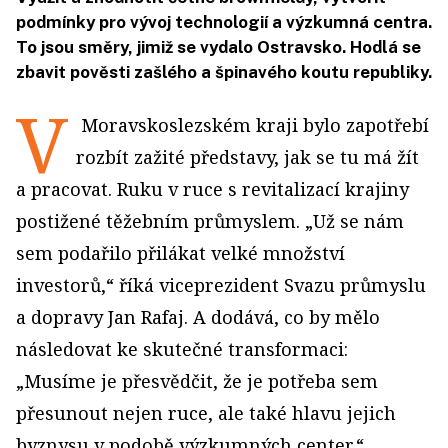
podmínky pro vývoj technologií a výzkumná centra.
To jsou směry, jimiž se vydalo Ostravsko. Hodlá se
zbavit pověsti zašlého a špinavého koutu republiky.
V
Moravskoslezském kraji bylo zapotřebí
rozbít zažité představy, jak se tu má žít
a pracovat. Ruku v ruce s revitalizací krajiny
postižené těžebním průmyslem. „Už se nám
sem podařilo přilákat velké množství
investorů,“ říká viceprezident Svazu průmyslu
a dopravy Jan Rafaj. A dodává, co by mělo
následovat ke skutečné transformaci:
„Musíme je přesvědčit, že je potřeba sem
přesunout nejen ruce, ale také hlavu jejich
byznysu v podobě výzkumných center.“