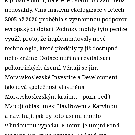
k prostředkům, na které ostatní oblasti třeba
nedosáhly. Vlna masivní ekologizace v letech
2005 až 2020 proběhla s významnou podporou
evropských dotací. Podniky mohly tyto peníze
využít proto, že implementovaly nové
technologie, které předčily ty již dostupné
nebo známé. Dotace míří na revitalizaci
pohornických území. Věnují se jim
Moravskoslezské Investice a Development
(akciová společnost vlastněná
Moravskoslezským krajem – pozn. red.).
Mapují oblast mezi Havířovem a Karvinou
a navrhují, jak by toto území mohlo
v budoucnu vypadat. K tomu je unijní Fond