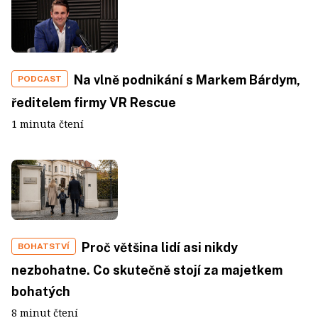
Na vlně podnikání s Markem Bárdym,
PODCAST
ředitelem firmy VR Rescue
1 minuta čtení
Proč většina lidí asi nikdy
BOHATSTVÍ
nezbohatne. Co skutečně stojí za majetkem
bohatých
8 minut čtení