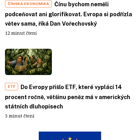
Čínu bychom neměli
ČÍNSKÁ EKONOMIKA
podceňovat ani glorifikovat. Evropa si podřízla
větev sama, říká Dan Vořechovský
12 minut čtení
Do Evropy přišlo ETF, které vyplácí 14
ETF
procent ročně, většinu peněz má v amerických
státních dluhopisech
5 minut čtení