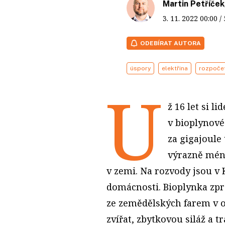
Martin Petříček
3. 11. 2022
00:00
/
ODEBÍRAT AUTORA
úspory
elektřina
rozpoče
U
ž 16 let si 
v bioplynové 
za gigajoule 
výrazně méně
v zemi. Na rozvody jsou v
domácnosti. Bioplynka zp
ze zemědělských farem v 
zvířat, zbytkovou siláž a t