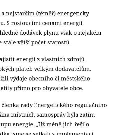
 a nejstarším (téměř) energeticky
u. S rostoucími cenami energií
u ohledně dodávek plynu však o nějakém
tále větší počet starostů.
ajistit energii z vlastních zdrojů.
ysokých plateb velkým dodavatelům.
žili výdaje obecního či městského
nefity přímo pro obyvatele obce.
je členka rady Energetického regulačního
šina místních samospráv byla zatím
kupu energie. „Už méně jich řešilo
ídka jsme se setkali s implementací