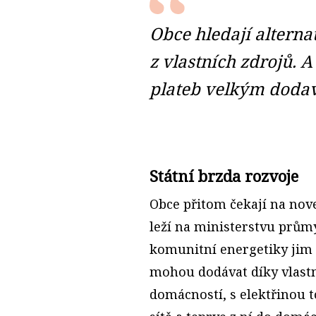
Obce hledají alternati
z vlastních zdrojů. A
plateb velkým doda
Státní brzda rozvoje
Obce přitom čekají na novel
leží na mi­nisterstvu prům
komunitní ener­getiky jim 
mohou dodávat díky vlast
domácností, s elektřinou t