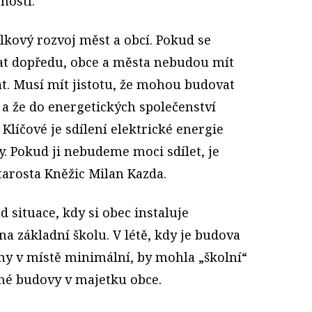
ností.
lkový rozvoj měst a obcí. Pokud se
at dopředu, obce a města nebudou mít
at. Musí mít jistotu, že mohou budovat
 a že do energetických společenství
Klíčové je sdílení elektrické energie
by. Pokud ji nebudeme moci sdílet, je
starosta Kněžic Milan Kazda.
d situace, kdy si obec instaluje
na základní školu. V létě, kdy je budova
iny v místě minimální, by mohla „školní“
iné budovy v majetku obce.