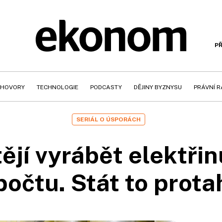
PŘ
HOVORY
TECHNOLOGIE
PODCASTY
DĚJINY BYZNYSU
PRÁVNÍ 
SERIÁL O ÚSPORÁCH
ějí vyrábět elektřinu
počtu. Stát to prota