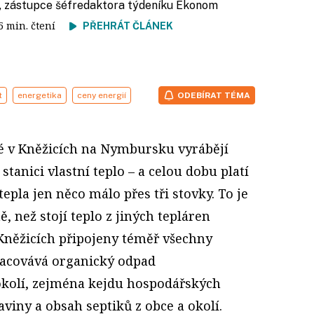
, zástupce šéfredaktora týdeníku Ekonom
 5 min. čtení
PŘEHRÁT ČLÁNEK
t
energetika
ceny energií
ODEBÍRAT TÉMA
lidé v Kněžicích na Nymbursku vyrábějí
stanici vlastní teplo – a celou dobu platí
tepla jen něco málo přes tři stovky. To je
, než stojí teplo z jiných tepláren
 Kněžicích připojeny téměř všechny
racovává organický odpad
okolí, zejména kejdu hospodářských
raviny a obsah septiků z obce a okolí.