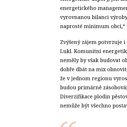
energetického management
vyrovnanou bilanci výroby
naprosté minimum obcí,“ 
Zvýšený zájem potvrzuje i
Lukl. Komunitní energetik
neměly by však budovat ob
dobře dbát na mix obnovite
že v jednom regionu vyros
budou primárně zásobován
Diverzifikace plodin pěsto
nemůže být všechno postav