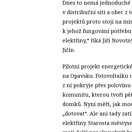
Dnes to nemá jednoduché ř
v distribuční síti a obec z
projektů proto stojí na m
k jehož fungování potřebu
elektřiny,“ říká Jiří Novot
Jičín.
Pilotní projekt energetick
na Opavsku. Fotovoltaiku u
z ní pokryje přes polovin
komunitu, kterou tvoří pě
domků. Nyní měří, jak moc
„dotovat“. Ale ani tady za
elektřiny. Starosta městys