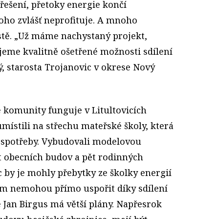
ešení, přetoky energie končí
 toho zvlášť neprofituje. A mnoho
ístě. „Už máme nachystaný projekt,
jeme kvalitně ošetřené možnosti sdílení
ný, starosta Trojanovic v okrese Nový
é komunity funguje v Litultovicích
místili na střechu mateřské školy, která
u spotřeby. Vybudovali modelovou
t obecních budov a pět rodinných
 by je mohly přebytky ze školky energií
tím nemohou přímo uspořit díky sdílení
e Jan Birgus má větší plány. Napřesrok