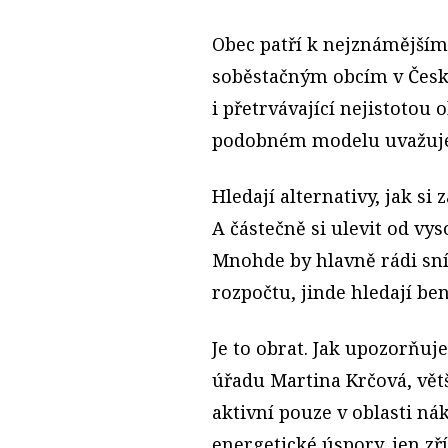
Obec patří k nejznámějším
soběstačným obcím v Česk
i přetrvávající nejistoto
podobném modelu uvažuje s
Hledají alternativy, jak si z
A částečně si ulevit od v
Mnohde by hlavně rádi sní
rozpočtu, jinde hledají be
Je to obrat. Jak upozorňu
úřadu Martina Krčová, vět
aktivní pouze v oblasti ná
energetické úspory, jen zř