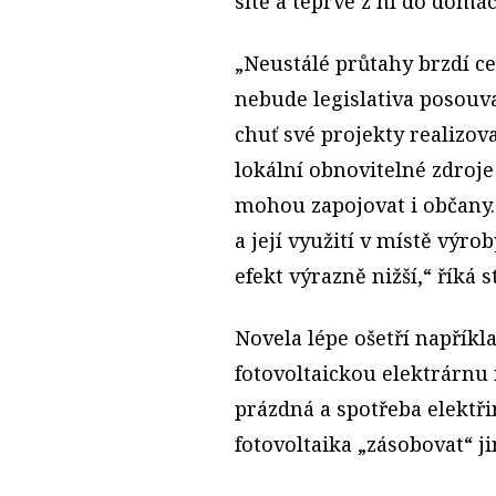
sítě a teprve z ní do domác
„Neustálé průtahy brzdí ce
nebude legislativa posouv
chuť své projekty realizov
lokální obnovitelné zdroje
mohou zapojovat i občany. 
a její využití v místě výro
efekt výrazně nižší,“ říká 
Novela lépe ošetří napříkla
fotovoltaickou elektrárnu 
prázdná a spotřeba elektř
fotovoltaika „zásobovat“ j