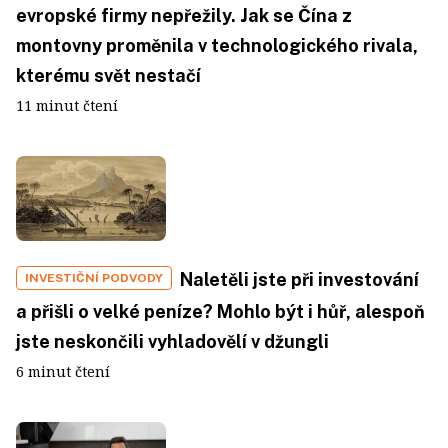
evropské firmy nepřežily. Jak se Čína z
montovny proměnila v technologického rivala,
kterému svět nestačí
11 minut čtení
Naletěli jste při investování
INVESTIČNÍ PODVODY
a přišli o velké peníze? Mohlo být i hůř, alespoň
jste neskončili vyhladovělí v džungli
6 minut čtení