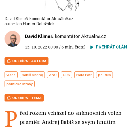
David Klimeš, komentátor Aktuálně.cz
autor:
Jan Hunter Doležálek
David Klimeš
, komentátor
Aktuálně.cz
13. 10. 2022
00:00
/ 6 min. čtení
PŘEHRÁT ČLÁ
ODEBÍRAT AUTORA
vláda
Babiš Andrej
ANO
ODS
Fiala Petr
politika
politické strany
ODEBÍRAT TÉMA
P
řed rokem vcházel do sněmovních voleb
premiér Andrej Babiš se svým hnutím