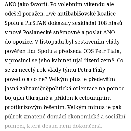
ANO jako favorit. Po volebním víkendu ale
odešel poražen. Dvě antibabišovské koalice
Spolu a PirSTAN dokázaly seskládat 108 hlasů
v nové Poslanecké sněmovně a poslat ANO
do opozice. V listopadu byl sestavením vlády
pověřen lídr Spolu a předseda ODS Petr Fiala,
v prosinci se jeho kabinet ujal řízení země. Co
se za necelý rok vlády týmu Petra Fialy
povedlo a co ne? Velkým plus je především
jasná zahraničněpolitická orientace na pomoc
bojující Ukrajině a příklon k celounijním
protikrizovým řešením. Velkým minus je pak
půlrok zmatené domácí ekonomické a sociální
pomoci, která dosud není dokončená.