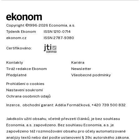
Copyright
©1996-2026
Economia, a.s.
Týdeník Ekonom
ISSN 1210-0714
ekonom.cz
ISSN 2787-9380
Certifikováno:
Kontakty
Kariéra
Tiráž redakce Ekonom
Newsletter
Předplatné
Všeobecné podmínky
Prohlášení o cookies
Nastavení soukromí
Ochrana osobních údajů
Inzerce
, obchodní garant:
Adéla Formáčková
,
+420 739 500 832
Jakékoliv užití obsahu, včetně převzetí článků, je bez souhlasu
Economia, a.s. zapovězeno. Bez souhlasu Economia, a.s. je
zapovězeno též rozmnožování obsahu pro účely automatizované
analýzy textů nebo dat podle ustanovení § 39c autorského zákona.