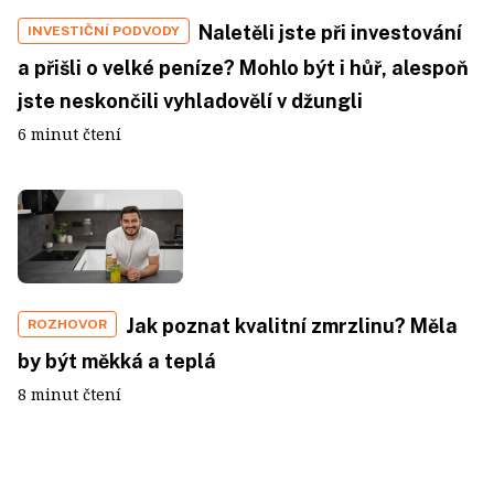
Naletěli jste při investování
INVESTIČNÍ PODVODY
a přišli o velké peníze? Mohlo být i hůř, alespoň
jste neskončili vyhladovělí v džungli
6 minut čtení
Jak poznat kvalitní zmrzlinu? Měla
ROZHOVOR
by být měkká a teplá
8 minut čtení