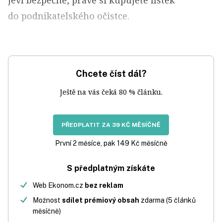
jeví bezpečně, právě si kupujete lístek
do podnikatelského očistce.
Chcete číst dál?
Ještě na vás čeká 80 % článku.
PŘEDPLATIT ZA 39 KČ MĚSÍČNĚ
První 2 měsíce, pak 149 Kč měsíčně
S předplatným získáte
Web Ekonom.cz
bez reklam
Možnost
sdílet prémiový obsah
zdarma (5 článků
měsíčně)