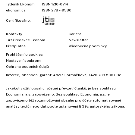
Týdeník Ekonom
ISSN 1210-0714
ekonom.cz
ISSN 2787-9380
Certifikováno:
Kontakty
Kariéra
Tiráž redakce Ekonom
Newsletter
Předplatné
Všeobecné podmínky
Prohlášení o cookies
Nastavení soukromí
Ochrana osobních údajů
Inzerce
, obchodní garant:
Adéla Formáčková
,
+420 739 500 832
Jakékoliv užití obsahu, včetně převzetí článků, je bez souhlasu
Economia, a.s. zapovězeno. Bez souhlasu Economia, a.s. je
zapovězeno též rozmnožování obsahu pro účely automatizované
analýzy textů nebo dat podle ustanovení § 39c autorského zákona.