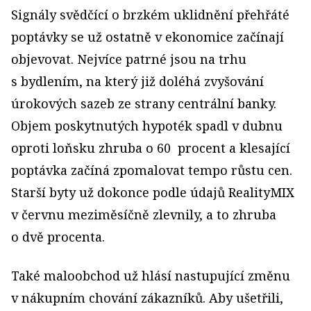
Signály svědčící o brzkém uklidnění přehřáté
poptávky se už ostatně v ekonomice začínají
objevovat. Nejvíce patrné jsou na trhu
s bydlením, na který již doléhá zvyšování
úrokových sazeb ze strany centrální banky.
Objem poskytnutých hypoték spadl v dubnu
oproti loňsku zhruba o 60 procent a klesající
poptávka začíná zpomalovat tempo růstu cen.
Starší byty už dokonce podle údajů RealityMIX
v červnu meziměsíčně zlevnily, a to zhruba
o dvě procenta.
Také maloobchod už hlásí nastupující změnu
v nákupním chování zákazníků. Aby ušetřili,