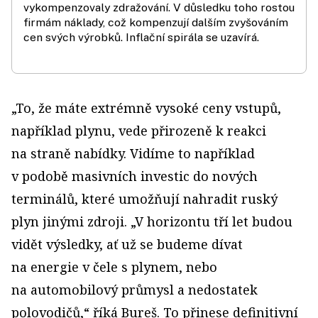
vykompenzovaly zdražování. V důsledku toho rostou
firmám náklady, což kompenzují dalším zvyšováním
cen svých výrobků. Inflační spirála se uzavírá.
„To, že máte extrémně vysoké ceny vstupů,
například plynu, vede přirozeně k reakci
na straně nabídky. Vidíme to například
v podobě masivních investic do nových
terminálů, které umožňují nahradit ruský
plyn jinými zdroji. „V horizontu tří let budou
vidět výsledky, ať už se budeme dívat
na energie v čele s plynem, nebo
na automobilový průmysl a nedostatek
polovodičů,“ říká Bureš. To přinese definitivní