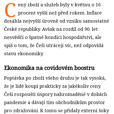
C
eny zboží a služeb byly v květnu o 16
procent vyšší než před rokem. Inflace
dosáhla nejvyšší úrovně od vzniku samostatné
České republiky. Avšak na rozdíl od 90. let
nesvědčí o špatné kondici hospodářství, ale
spíš o tom, že Češi utrácejí víc, než odpovídá
stavu ekonomiky.
Ekonomika na covidovém boostru
Poptávka po zboží všeho druhu je tak vysoká,
že je lidé koupí prakticky za jakékoliv ceny.
Češi rozpouští úspory nahromaděné v dobách
pandemie a dávají tím obchodníkům prostor
pro zdražování. K tomu se přidaly externí šoky