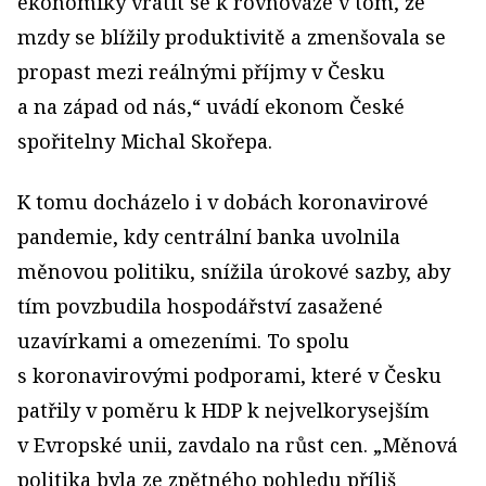
ekonomiky vrátit se k rovnováze v tom, že
mzdy se blížily produktivitě a zmenšovala se
propast mezi reálnými příjmy v Česku
a na západ od nás,“ uvádí ekonom České
spořitelny Michal Skořepa.
K tomu docházelo i v dobách koronavirové
pandemie, kdy centrální banka uvolnila
měnovou politiku, snížila úrokové sazby, aby
tím povzbudila hospodářství zasažené
uzavírkami a omezeními. To spolu
s koronavirovými podporami, které v Česku
patřily v poměru k HDP k nejvelkorysejším
v Evropské unii, zavdalo na růst cen. „Měnová
politika byla ze zpětného pohledu příliš