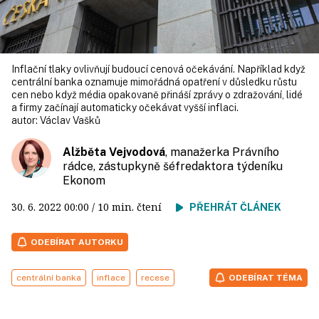
Inflační tlaky ovlivňují budoucí cenová očekávání. Například když
centrální banka oznamuje mimořádná opatření v důsledku růstu
cen nebo když média opakovaně přináší zprávy o zdražování, lidé
a firmy začínají automaticky očekávat vyšší inflaci.
autor:
Václav Vašků
Alžběta Vejvodová
, manažerka Právního
rádce, zástupkyně šéfredaktora týdeníku
Ekonom
30. 6. 2022
00:00
/ 10 min. čtení
PŘEHRÁT ČLÁNEK
ODEBÍRAT AUTORKU
centrální banka
inflace
recese
ODEBÍRAT TÉMA