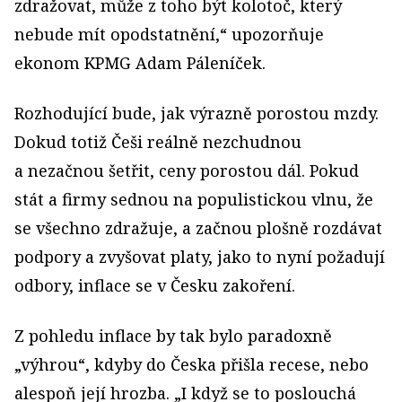
zdražovat, může z toho být kolotoč, který
nebude mít opodstatnění,“ upozorňuje
ekonom KPMG Adam Páleníček.
Rozhodující bude, jak výrazně porostou mzdy.
Dokud totiž Češi reálně nezchudnou
a nezačnou šetřit, ceny porostou dál. Pokud
stát a firmy sednou na populistickou vlnu, že
se všechno zdražuje, a začnou plošně rozdávat
podpory a zvyšovat platy, jako to nyní požadují
odbory, inflace se v Česku zakoření.
Z pohledu inflace by tak bylo paradoxně
„výhrou“, kdyby do Česka přišla recese, nebo
alespoň její hrozba. „I když se to poslouchá