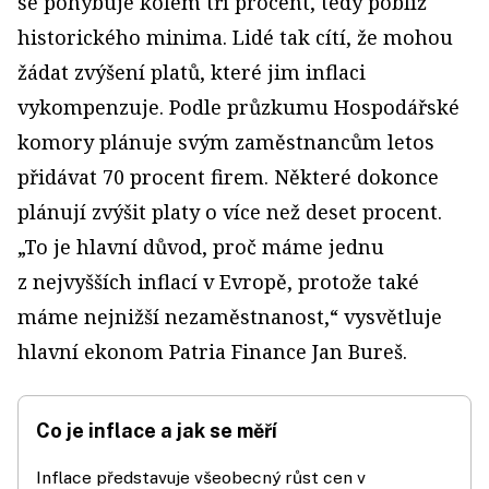
se pohybuje kolem tří procent, tedy poblíž
historického minima. Lidé tak cítí, že mohou
žádat zvýšení platů, které jim inflaci
vykompenzuje. Podle průzkumu Hospodářské
komory plánuje svým zaměstnancům letos
přidávat 70 procent firem. Některé dokonce
plánují zvýšit platy o více než deset procent.
„To je hlavní důvod, proč máme jednu
z nejvyšších inflací v Evropě, protože také
máme nejnižší nezaměstnanost,“ vysvětluje
hlavní ekonom Patria Finance Jan Bureš.
Co je inflace a jak se měří
Inflace představuje všeobecný růst cen v