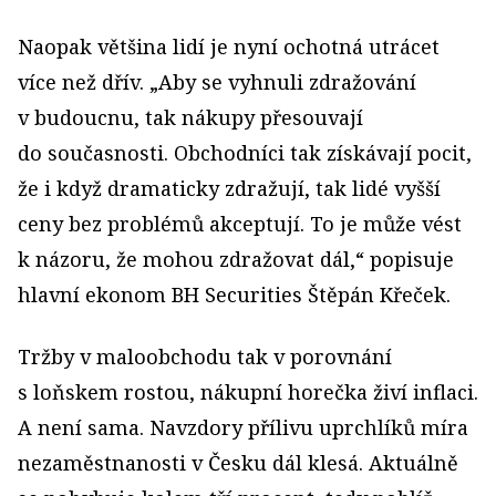
Naopak většina lidí je nyní ochotná utrácet
více než dřív. „Aby se vyhnuli zdražování
v budoucnu, tak nákupy přesouvají
do současnosti. Obchodníci tak získávají pocit,
že i když dramaticky zdražují, tak lidé vyšší
ceny bez problémů akceptují. To je může vést
k názoru, že mohou zdražovat dál,“ popisuje
hlavní ekonom BH Securities Štěpán Křeček.
Tržby v maloobchodu tak v porovnání
s loňskem rostou, nákupní horečka živí inflaci.
A není sama. Navzdory přílivu uprchlíků míra
nezaměstnanosti v Česku dál klesá. Aktuálně