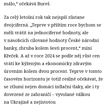
málo,“ očekává Bureš.
Za celý letošní rok tak nejspíš zůstane
dvojciferná. „Teprve v příštím roce bychom se
měli vrátit na jednociferné hodnoty, ale
v násobcích cílované hodnoty České národní
banky, zhruba kolem šesti procent,“ míní
Křeček. A až v roce 2024 se podle něj růst cen
vrátí ke kýženým a ekonomicky zdravým
úrovním kolem dvou procent. Teprve v tomto
časovém horizontu je totiž reálné očekávat, že
se ztlumí nejen domácí inflační tlaky, ale i ty
dovezené ze zahraničí – vyvolané válkou
na Ukrajině a nejistotou