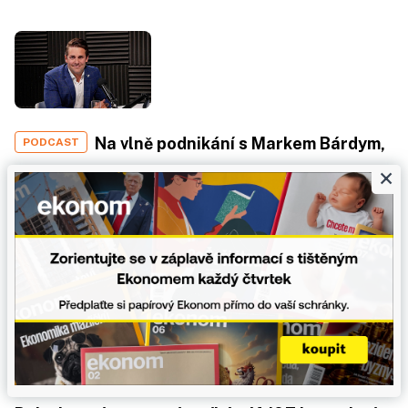
Na vlně podnikání s Markem Bárdym,
PODCAST
×
ředitelem firmy VR Rescue
1 minuta čtení
Po prodeji fabriky klient půl roku
ROZHOVOR
nevylezl z županu. Bohatstvím si kupujete čas.