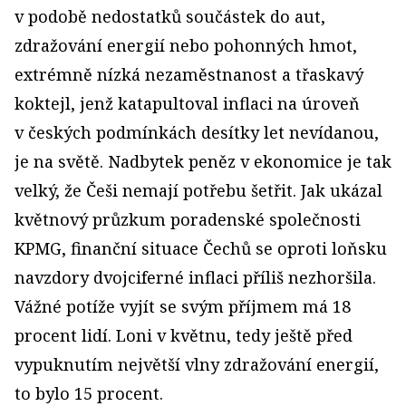
v podobě nedostatků součástek do aut,
zdražování energií nebo pohonných hmot,
extrémně nízká nezaměstnanost a třaskavý
koktejl, jenž katapultoval inflaci na úroveň
v českých podmínkách desítky let nevídanou,
je na světě. Nadbytek peněz v ekonomice je tak
velký, že Češi nemají potřebu šetřit. Jak ukázal
květnový průzkum poradenské společnosti
KPMG, finanční situace Čechů se oproti loňsku
navzdory dvojciferné inflaci příliš nezhoršila.
Vážné potíže vyjít se svým příjmem má 18
procent lidí. Loni v květnu, tedy ještě před
vypuknutím největší vlny zdražování energií,
to bylo 15 procent.