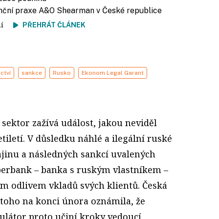
venční praxe A&O Shearman v České republice
tení
PŘEHRÁT ČLÁNEK
ctví
sankce
Rusko
Ekonom Legal Garant
sektor zažívá událost, jakou neviděl
tiletí. V důsledku náhlé a ilegální ruské
ajinu a následných sankcí uvalených
berbank – banka s ruským vlastníkem –
m odlivem vkladů svých klientů. Česká
toho na konci února oznámila, že
ulátor proto učiní kroky vedoucí