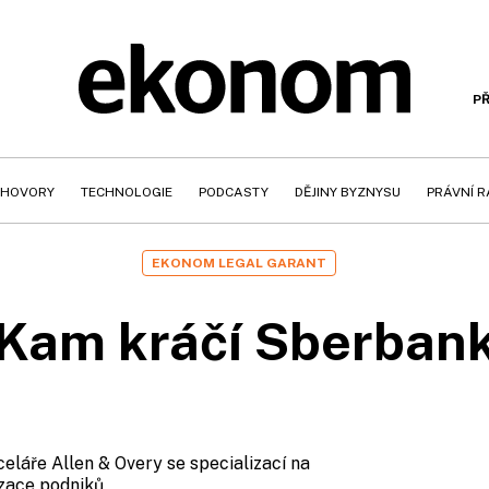
PŘ
HOVORY
TECHNOLOGIE
PODCASTY
DĚJINY BYZNYSU
PRÁVNÍ 
EKONOM LEGAL GARANT
Kam kráčí Sberban
celáře Allen & Overy se specializací na
izace podniků