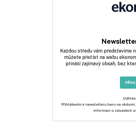
Newsletter
Každou středu vám představíme nej
můžete přečíst na webu ekonom.
přináší zajímavý obsah, bez kte
PŘIH
Odhlási
Přihlášením k newsletteru beru na vědomí,
informací o zásadách o