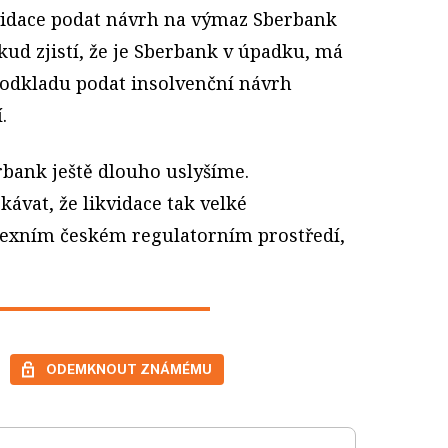
vidace podat návrh na výmaz Sberbank
kud zjistí, že je Sberbank v úpadku, má
odkladu podat insolvenční návrh
.
berbank ještě dlouho uslyšíme.
ávat, že likvidace tak velké
lexním českém regulatorním prostředí,
ODEMKNOUT ZNÁMÉMU