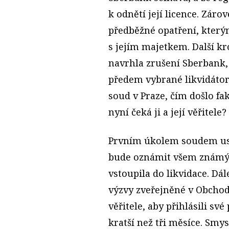
k odnětí její licence. Zár
předběžné opatření, kter
s jejím majetkem. Další k
navrhla zrušení Sberbank, 
předem vybrané likvidátor
soud v Praze, čím došlo fa
nyní čeká ji a její věřitele?
Prvním úkolem soudem ust
bude oznámit všem známým
vstoupila do likvidace. Dá
výzvy zveřejněné v Obcho
věřitele, aby přihlásili sv
kratší než tři měsíce. Smys