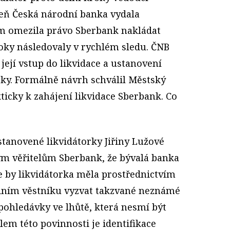
oveň Česká národní banka vydala
ým omezila právo Sberbank nakládat
roky následovaly v rychlém sledu. ČNB
její vstup do likvidace a ustanovení
ky. Formálně návrh schválil Městský
kticky k zahájení likvidace Sberbank. Co
anovené likvidátorky Jiřiny Lužové
 věřitelům Sberbank, že bývalá banka
le by likvidátorka měla prostřednictvím
dním věstníku vyzvat takzvané neznámé
é pohledávky ve lhůtě, která nesmí být
lem této povinnosti je identifikace