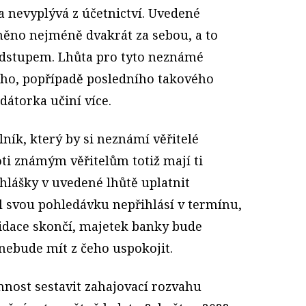
ka nevyplývá z účetnictví. Uvedené
ěno nejméně dvakrát za sebou, a to
dstupem. Lhůta pro tyto neznámé
hého, popřípadě posledního takového
dátorka učiní více.
lník, který by si neznámí věřitelé
ti známým věřitelům totiž mají ti
hlášky v uvedené lhůtě uplatnit
el svou pohledávku nepřihlásí v termínu,
kvidace skončí, majetek banky bude
 nebude mít z čeho uspokojit.
nnost sestavit zahajovací rozvahu