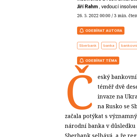
Jiří Rahm
, vedoucí insol
26. 5. 2022
00:00
/ 3 min. č
ODEBÍRAT AUTORA
Sberbank
banka
bankovni
ODEBÍRAT TÉMA
Č
eský bankovní 
téměř dvě dese
invaze na Ukr
na Rusko se S
začala potýkat s významný
národní banka v důsledku 
Sberbank selhává, a že reg