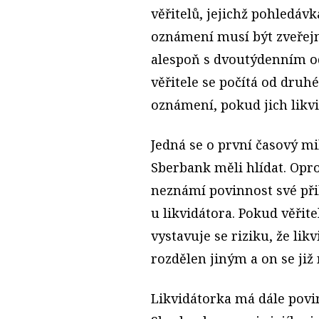
věřitelů, jejichž pohledáv
oznámení musí být zveřejn
alespoň s dvoutýdenním o
věřitele se počítá od dru
oznámení, pokud jich likvi
Jedná se o první časový mi
Sberbank měli hlídat. Opro
neznámí povinnost své při
u likvidátora. Pokud věřit
vystavuje se riziku, že li
rozdělen jiným a on se již
Likvidátorka má dále povi