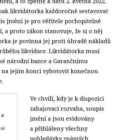
ění, a to zpětně k datu 2. května 2022.
pak likvidátorka každoročně sestavovat
is jmění je pro věřitele pochopitelně
 a proto zákon stanovuje, že si o něj
rka je povinna jej proti úhradě nákladů
průběhu likvidace. Likvidátorka musí
ské národní bance a Garančnímu
 na jejím konci vyhotovit konečnou
e.
Ve chvíli, kdy je k dispozici
zahajovací rozvaha, soupis
 a
jmění a jsou evidovány
a přihlášeny všechny
tní
m
pohledávky známých