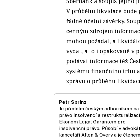
Sberbank a soupis jejího jm
V průběhu likvidace bude 
řádné účetní závěrky. Soup
cenným zdrojem informací,
mohou požádat, a likvidáto
vydat, a to i opakovaně v 
podávat informace též Če
systému finančního trhu a
zprávu o průběhu likvidac
Petr Sprinz
Je předním českým odborníkem na
právo insolvencí a restrukturalizací
Ekonom Legal Garantem pro
insolvenční právo. Působí v advoká
kanceláři Allen & Overy a je člene