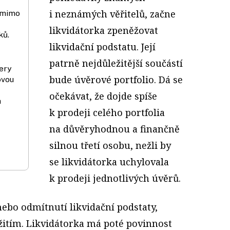
i neznámých věřitelů, začne
í mimo
likvidátorka zpeněžovat
ků.
likvidační podstatu. Její
patrně nejdůležitější součástí
ery
bude úvěrové portfolio. Dá se
ovou
očekávat, že dojde spíše
a
k prodeji celého portfolia
na důvěryhodnou a finančně
silnou třetí osobu, nežli by
se likvidátorka uchylovala
k prodeji jednotlivých úvěrů.
ebo odmítnutí likvidační podstaty,
žitím. Likvidátorka má poté povinnost