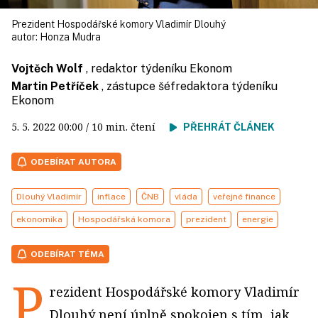
Prezident Hospodářské komory Vladimír Dlouhý
autor:
Honza Mudra
Vojtěch Wolf
, redaktor týdeníku Ekonom
Martin Petříček
, zástupce šéfredaktora týdeníku
Ekonom
5. 5. 2022
00:00
/ 10 min. čtení
PŘEHRÁT ČLÁNEK
ODEBÍRAT AUTORA
Dlouhý Vladimír
inflace
ČNB
vláda
veřejné finance
ekonomika
Hospodářská komora
prezident
energie
ODEBÍRAT TÉMA
P
rezident Hospodářské komory Vladimír
Dlouhý není úplně spokojen s tím, jak