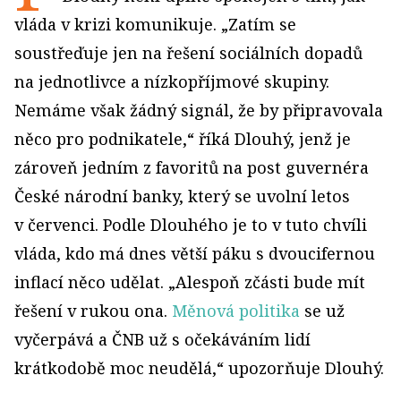
vláda v krizi komunikuje. „Zatím se
soustřeďuje jen na řešení sociálních dopadů
na jednotlivce a nízkopříjmové skupiny.
Nemáme však žádný signál, že by připravovala
něco pro podnikatele,“ říká Dlouhý, jenž je
zároveň jedním z favoritů na post guvernéra
České národní banky, který se uvolní letos
v červenci. Podle Dlouhého je to v tuto chvíli
vláda, kdo má dnes větší páku s dvoucifernou
inflací něco udělat. „Alespoň zčásti bude mít
řešení v rukou ona.
Měnová politika
se už
vyčerpává a ČNB už s očekáváním lidí
krátkodobě moc neudělá,“ upozorňuje Dlouhý.