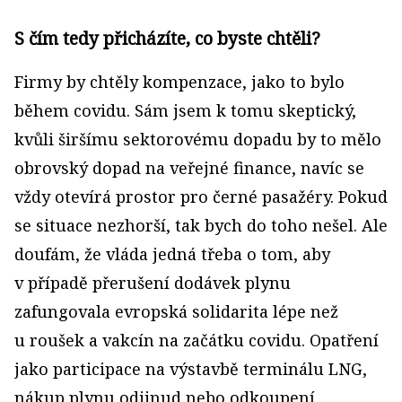
S čím tedy přicházíte, co byste chtěli?
Firmy by chtěly kompenzace, jako to bylo
během covidu. Sám jsem k tomu skeptický,
kvůli širšímu sektorovému dopadu by to mělo
obrovský dopad na veřejné finance, navíc se
vždy otevírá prostor pro černé pasažéry. Pokud
se situace nezhorší, tak bych do toho nešel. Ale
doufám, že vláda jedná třeba o tom, aby
v případě přerušení dodávek plynu
zafungovala evropská solidarita lépe než
u roušek a vakcín na začátku covidu. Opatření
jako participace na výstavbě terminálu LNG,
nákup plynu odjinud nebo odkoupení