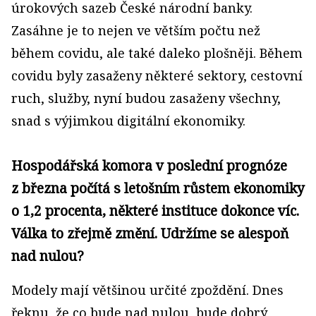
úrokových sazeb České národní banky.
Zasáhne je to nejen ve větším počtu než
během covidu, ale také daleko plošněji. Během
covidu byly zasaženy některé sektory, cestovní
ruch, služby, nyní budou zasaženy všechny,
snad s výjimkou digitální ekonomiky.
Hospodářská komora v poslední prognóze
z března počítá s letošním růstem ekonomiky
o 1,2 procenta, některé instituce dokonce víc.
Válka to zřejmě změní. Udržíme se alespoň
nad nulou?
Modely mají většinou určité zpoždění. Dnes
řeknu, že co bude nad nulou, bude dobrý