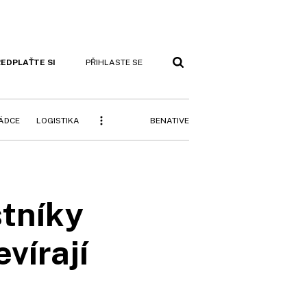
EDPLAŤTE SI
PŘIHLASTE SE
BENATIVE
RÁDCE
LOGISTIKA
stníky
vírají