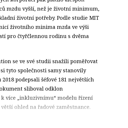
ů mzdu vyšší, než je životní minimum,
kladní životní potřeby. Podle studie MIT
anicí životního minima mzda ve výši
latí pro čtyřčlennou rodinu s dvěma
ution se ve své studii snažili poměřovat
 si tyto společnosti samy stanovily
u 2018 podepsali šéfové 181 největších
dokument sliboval odklon
 k více „inkluzivnímu“ modelu řízení
 větší ohled na řadové zaměstnance.