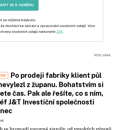
LÁSIT SE K ODBĚRU
t se můžete kdykoliv.
 že dochází ke sbírání a zpracování osobních údajů. Více
chrany osobních údajů naleznete
ZDE
.
Po prodeji fabriky klient půl
VOR
nevylezl z županu. Bohatstvím si
ete čas. Pak ale řešíte, co s ním,
šéf J&T Investiční společnosti
inec
ení
ch se hromadí varovné signály, od vysokých výnosů