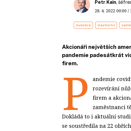
Petr Kain
, šéfr
28. 4. 2022
00:00
/
investice
vlastnictví
zamě
Akcionáři největších ame
pandemie padesátkrát ví
firem.
P
andemie covid
rozevírání nů
firem a akcion
zaměstnanci tě
Dokládá to i aktuální stud
se soustředila na 22 obříc