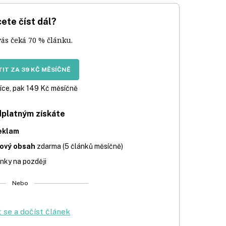
ete číst dál?
vás čeká 70 % článku.
IT ZA 39 KČ MĚSÍČNĚ
íce, pak 149 Kč měsíčně
dplatným získáte
eklam
iový obsah
zdarma (5 článků měsíčně)
nky na později
Nebo
t se a dočíst článek