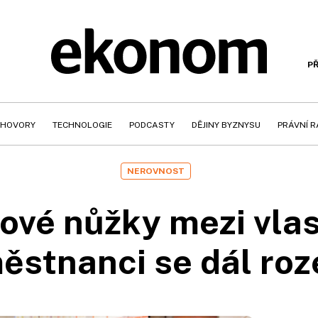
PŘ
HOVORY
TECHNOLOGIE
PODCASTY
DĚJINY BYZNYSU
PRÁVNÍ 
NEROVNOST
ové nůžky mezi vla
ěstnanci se dál roze