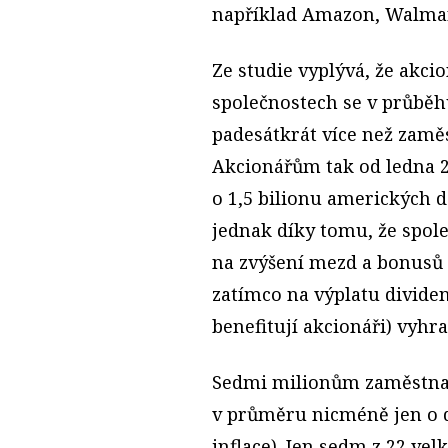
například Amazon, Walmar
Ze studie vyplývá, že akc
společnostech se v průběh
padesátkrát více než zam
Akcionářům tak od ledna 2
o 1,5 bilionu amerických d
jednak díky tomu, že spole
na zvýšení mezd a bonusů 
zatímco na výplatu dividen
benefitují akcionáři) vyhr
Sedmi milionům zaměstnanc
v průměru nicméně jen o d
inflace). Jen sedm z 22 vel