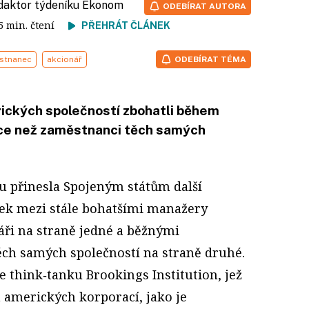
edaktor týdeníku Ekonom
ODEBÍRAT AUTORA
 5 min. čtení
PŘEHRÁT ČLÁNEK
stnanec
akcionář
ODEBÍRAT TÉMA
rických společností zbohatli během
ce než zaměstnanci těch samých
u přinesla Spojeným státům další
žek mezi stále bohatšími manažery
áři na straně jedné a běžnými
ch samých společností na straně druhé.
ie think‑tanku Brookings Institution, jež
h amerických korporací, jako je