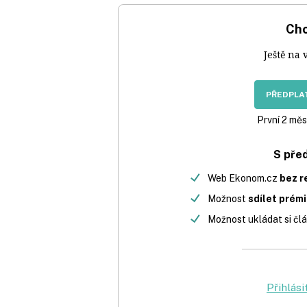
Chc
Ještě na 
PŘEDPLAT
První 2 měs
S pře
Web Ekonom.cz
bez r
Možnost
sdílet prém
Možnost ukládat si člá
Přihlási