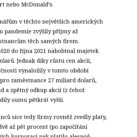
t nebo McDonald’s.
ionářům v těchto největších amerických
u pandemie zvýšily příjmy až
ěstnancům těch samých firem.
020 do října 2021 nabobtnal majetek
olarů. Jednak díky růstu cen akcií,
čnosti vynaložily v tomto období
pro zaměstnance 27 miliard dolarů,
d a zpětný odkup akcií (z čehož
adily sumu pětkrát vyšší.
ů sice tedy firmy rovněž zvedly platy,
vě až pět procent (po započítání
kých korporací pak platilo alespoň