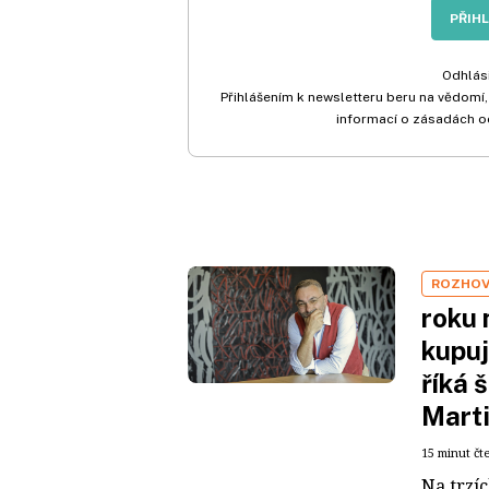
PŘIH
Odhlási
Přihlášením k newsletteru beru na vědomí,
informací o zásadách o
ROZHO
roku 
kupuj
říká 
Mart
15 minut čt
Na trzí