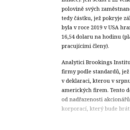
polovině svých zaměstnanc
tedy částku, jež pokryje zá
byla v roce 2019 v USA hr
16,54 dolaru na hodinu (p
pracujícími členy).
Analytici Brookings Instit
firmy podle standardů, jež
v deklaraci, kterou v srpn
amerických firem. Tento 
od nadřazenosti akcionářů
korporací, který bude brát