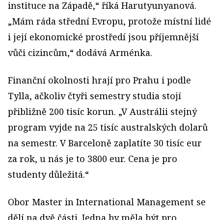
instituce na Západě,“ říká Harutyunyanová.
„Mám ráda střední Evropu, protože místní lidé
i její ekonomické prostředí jsou příjemnější
vůči cizincům,“ dodává Arménka.
Finanční okolnosti hrají pro Prahu i podle
Tylla, ačkoliv čtyři semestry studia stojí
přibližně 200 tisíc korun. „V Austrálii stejný
program vyjde na 25 tisíc australských dolarů
na semestr. V Barceloně zaplatíte 30 tisíc eur
za rok, u nás je to 3800 eur. Cena je pro
studenty důležitá.“
Obor Master in International Mana­gement se
dělí na dvě části. Jedna by měla být pro