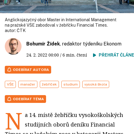
Anglickojazyčný obor Master in International Management
na pražské VŠE zabodoval v žebříčku Financial Times.
autor:
ČTK
Bohumír Žídek
, redaktor týdeníku Ekonom
24. 2. 2022
00:00
/ 6 min. čtení
PŘEHRÁT ČLÁN
ODEBÍRAT AUTORA
VŠE
manažer
žebříček
studium
vysoká škola
ODEBÍRAT TÉMA
N
a 14. místě žebříčku vysokoškolských
studijních oborů deníku Financial