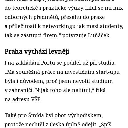
do teoretické i praktické výuky. Líbil se mi mix
odborných předmětů, přesahu do praxe
a příležitostí k net­workingu jak mezi studenty,
tak se zástupci firem,“ potvrzuje Luňáček.
Praha vychází levněji
I na zakládání Portu se podílel už při studiu.
„Má souběžná práce na investičním start‑upu
byla i důvodem, proč jsem nevolil studium
v zahraničí. Nijak toho ale nelituji,“ říká
na adresu VŠE.
Také pro Šmída byl obor východiskem,
protože nechtěl z Česka úplně odejít. „Spíš