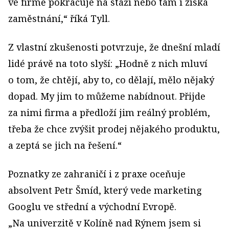
ve firmě pokračuje na stáži nebo tam i získá
zaměstnání,“ říká Tyll.
Z vlastní zkušenosti potvrzuje, že dnešní mladí
lidé právě na toto slyší: „Hodně z nich mluví
o tom, že chtějí, aby to, co dělají, mělo nějaký
dopad. My jim to můžeme nabídnout. Přijde
za nimi firma a předloží jim reálný problém,
třeba že chce zvýšit prodej nějakého produktu,
a zeptá se jich na řešení.“
Poznatky ze zahraničí i z praxe oceňuje
absolvent Petr Šmíd, který vede marketing
Googlu ve střední a východní Evropě.
„Na univerzitě v Kolíně nad Rýnem jsem si