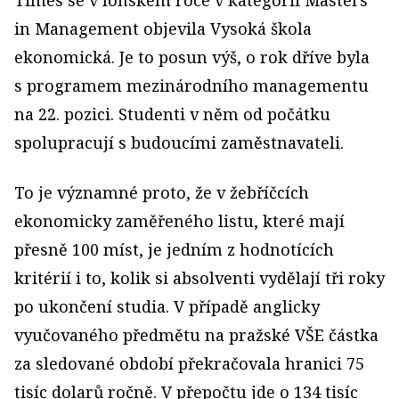
Times se v loňském roce v kategorii Masters
in Management objevila Vysoká škola
ekonomická. Je to posun výš, o rok dříve byla
s programem mezinárodního managementu
na 22. pozici. Studenti v něm od počátku
spolupracují s budoucími zaměstnavateli.
To je významné proto, že v žebříčcích
ekonomicky zaměřeného listu, které mají
přesně 100 míst, je jedním z hodnotících
kritérií i to, kolik si absolventi vydělají tři roky
po ukončení studia. V případě anglicky
vyučovaného předmětu na pražské VŠE částka
za sledované období překračovala hranici 75
tisíc dolarů ročně. V přepočtu jde o 134 tisíc