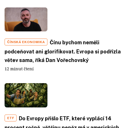
Čínu bychom neměli
ČÍNSKÁ EKONOMIKA
podceňovat ani glorifikovat. Evropa si podřízla
větev sama, říká Dan Vořechovský
12 minut čtení
Do Evropy přišlo ETF, které vyplácí 14
ETF
procent ročně, většinu peněz má v amerických