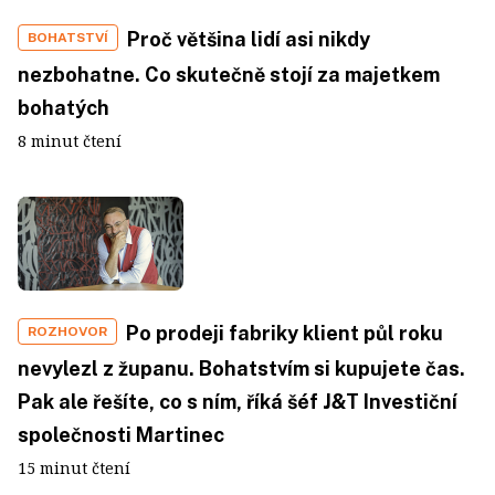
Proč většina lidí asi nikdy
BOHATSTVÍ
nezbohatne. Co skutečně stojí za majetkem
bohatých
8 minut čtení
Po prodeji fabriky klient půl roku
ROZHOVOR
nevylezl z županu. Bohatstvím si kupujete čas.
Pak ale řešíte, co s ním, říká šéf J&T Investiční
společnosti Martinec
15 minut čtení