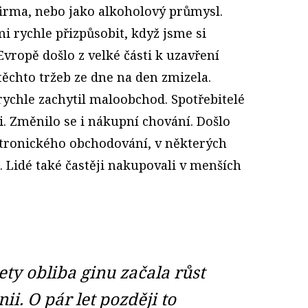
o firma, nebo jako alkoholový průmysl.
i rychle přizpůsobit, když jsme si
Evropě došlo z velké části k uzavření
ěchto tržeb ze dne na den zmizela.
 rychle zachytil maloobchod. Spotřebitelé
li. Změnilo se i nákupní chování. Došlo
tronického obchodování, v některých
. Lidé také častěji nakupovali v menších
ty obliba ginu začala růst
ii. O pár let později to