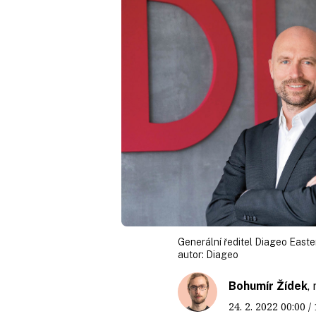
Generální ředitel Diageo East
autor:
Diageo
Bohumír Žídek
,
24. 2. 2022
00:00
/