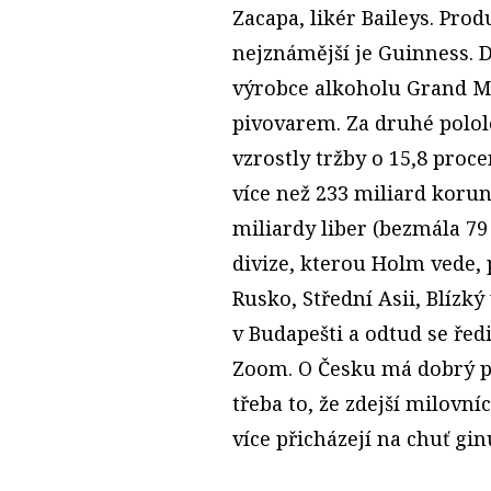
Zacapa, likér Baileys. Pro
nejznámější je Guinness. D
výrobce alkoholu Grand Me
pivovarem. Za druhé polo
vzrostly tržby o 15,8 proc
více než 233 miliard korun
miliardy liber (bezmála 7
divize, kterou Holm vede,
Rusko, Střední Asii, Blízký
v Budapešti a odtud se řed
Zoom. O Česku má dobrý př
třeba to, že zdejší milovní
více přicházejí na chuť gin