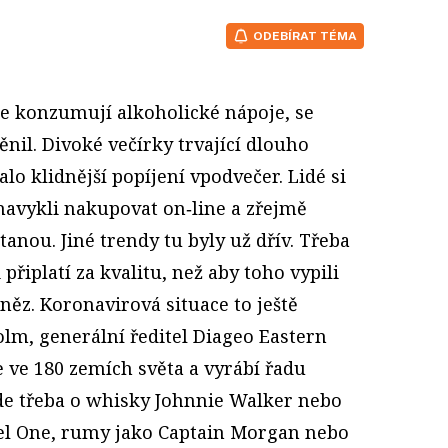
ODEBÍRAT TÉMA
e konzumují alkoholické nápoje, se
nil. Divoké večírky trvající dlouho
alo klidnější popíjení vpodvečer. Lidé si
avykli nakupovat on‑line a zřejmě
anou. Jiné trendy tu byly už dřív. Třeba
ši připlatí za kvalitu, než aby toho vypili
něz. Koronavirová situace to ještě
olm, generální ředitel Diageo Eastern
 ve 180 zemích světa a vyrábí řadu
de třeba o whisky Johnnie Walker nebo
tel One, rumy jako Captain Morgan nebo