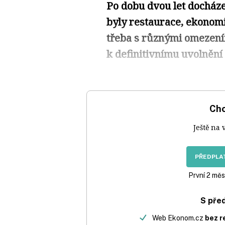
Po dobu dvou let docháze
byly restaurace, ekonomi
třeba s různými omezením
k definitivnímu uvolnění 
Chc
Ještě na 
PŘEDPLAT
První 2 měs
S pře
Web Ekonom.cz
bez r