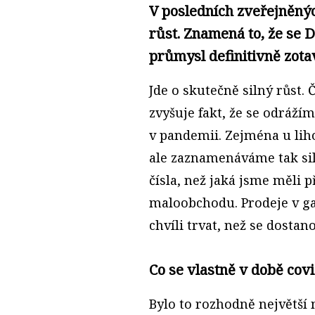
V posledních zveřejněnýc
růst. Znamená to, že se D
průmysl definitivně zota
Jde o skutečně silný růst. 
zvyšuje fakt, že se odráží
v pandemii. Zejména u lihov
ale zaznamenáváme tak sil
čísla, než jaká jsme měli 
maloobchodu. Prodeje v ga
chvíli trvat, než se dost
Co se vlastně v době cov
Bylo to rozhodně největší