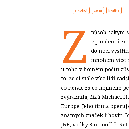
alkohol
cena
kvalita
Z
působ, jakým s
v pandemii změ
do noci vystříd
mnohem více n
u toho v hojném počtu zůst
to, že si stále více lidí rad
co nejvíc za co nejméně pe
zvýraznila, říká Michael H
Europe. Jeho firma operuje
známých značek lihovin. J
J&B, vodky Smirnoff či Ke