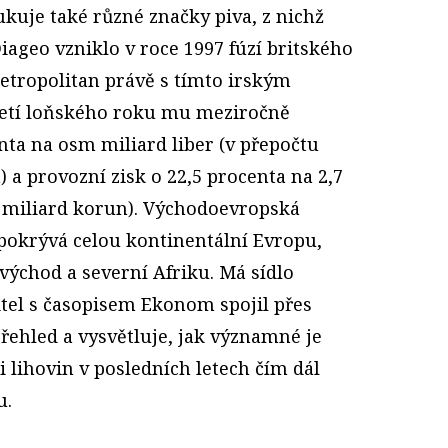
dukuje také různé značky piva, z nichž
iageo vzniklo v roce 1997 fúzí britského
tropolitan právě s tímto irským
letí loňského roku mu meziročně
enta na osm miliard liber (v přepočtu
) a provozní zisk o 22,5 procenta na 2,7
9 miliard korun). Východoevropská
 pokrývá celou kontinentální Evropu,
 východ a severní Afriku. Má sídlo
itel s časopisem Ekonom spojil přes
ehled a vysvětluje, jak významné je
ci lihovin v posledních letech čím dál
u.