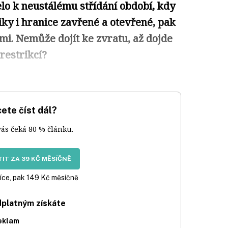
lo k neustálému střídání období, kdy
ky i hranice zavřené a otevřené, pak
i. Nemůže dojít ke zvratu, až dojde
restrikcí?
ete číst dál?
vás čeká 80 % článku.
IT ZA 39 KČ MĚSÍČNĚ
íce, pak 149 Kč měsíčně
dplatným získáte
eklam