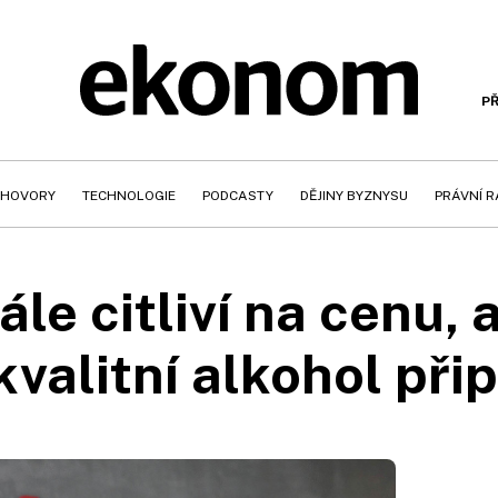
PŘ
HOVORY
TECHNOLOGIE
PODCASTY
DĚJINY BYZNYSU
PRÁVNÍ 
le citliví na cenu, a
kvalitní alkohol přip