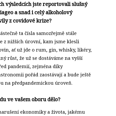
h výsledcích jste reportovali slušný
iageo a snad i celý alkoholový
vily z covidové krize?
Částečně ta čísla samozřejmě stále
me z nižších úrovní, kam jsme klesli
in, ať už jde o rum, gin, whisky, likéry,
ný růst, že už se dostáváme na vyšší
před pandemií, zejména díky
stronomii pořád zaostávají a bude ještě
anou na předpandemickou úroveň.
idu ve vašem oboru dělo?
 narušení ekonomiky a života, jakému