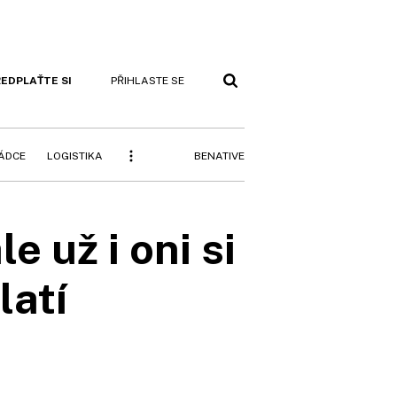
EDPLAŤTE SI
PŘIHLASTE SE
BENATIVE
RÁDCE
LOGISTIKA
le už i oni si
latí