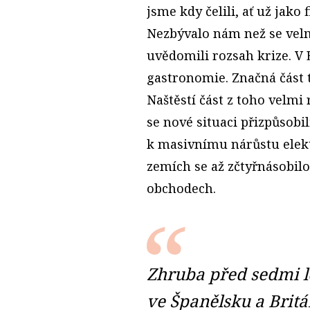
jsme kdy čelili, ať už jak
Nezbývalo nám než se velm
uvědomili rozsah krize. V 
gastronomie. Značná část t
Naštěstí část z toho velmi
se nové situaci přizpůsobi
k masivnímu nárůstu elek
zemích se až zčtyřnásobilo
obchodech.
Zhruba před sedmi le
ve Španělsku a Britán