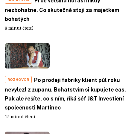
Proč většina lidí asi nikdy
BOHATSTVÍ
nezbohatne. Co skutečně stojí za majetkem
bohatých
8 minut čtení
Po prodeji fabriky klient půl roku
ROZHOVOR
nevylezl z županu. Bohatstvím si kupujete čas.
Pak ale řešíte, co s ním, říká šéf J&T Investiční
společnosti Martinec
15 minut čtení