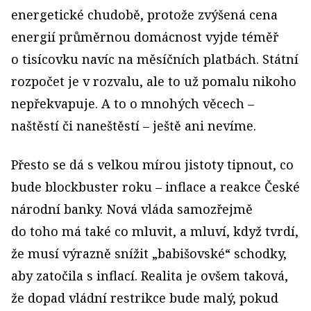
energetické chudobě, protože zvýšená cena
energií průměrnou domácnost vyjde téměř
o tisícovku navíc na měsíčních platbách. Státní
rozpočet je v rozvalu, ale to už pomalu nikoho
nepřekvapuje. A to o mnohých věcech –
naštěstí či naneštěstí – ještě ani nevíme.
Přesto se dá s velkou mírou jistoty tipnout, co
bude blockbuster roku – inflace a reakce České
národní banky. Nová vláda samozřejmě
do toho má také co mluvit, a mluví, když tvrdí,
že musí výrazně snížit „babišovské“ schodky,
aby zatočila s inflací. Realita je ovšem taková,
že dopad vládní restrikce bude malý, pokud