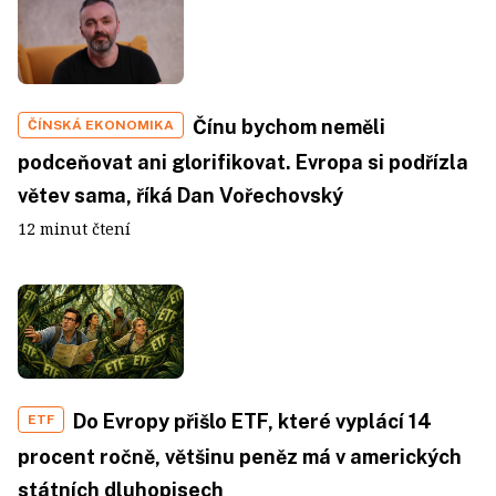
Čínu bychom neměli
ČÍNSKÁ EKONOMIKA
podceňovat ani glorifikovat. Evropa si podřízla
větev sama, říká Dan Vořechovský
12 minut čtení
Do Evropy přišlo ETF, které vyplácí 14
ETF
procent ročně, většinu peněz má v amerických
státních dluhopisech