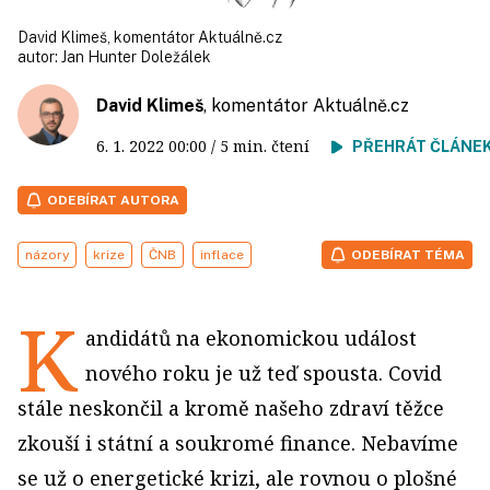
David Klimeš, komentátor Aktuálně.cz
autor:
Jan Hunter Doležálek
David Klimeš
, komentátor
Aktuálně.cz
6. 1. 2022
00:00
/ 5 min. čtení
PŘEHRÁT ČLÁNE
ODEBÍRAT AUTORA
názory
krize
ČNB
inflace
ODEBÍRAT TÉMA
K
andidátů na ekonomickou událost
nového roku je už teď spousta. Covid
stále neskončil a kromě našeho zdraví těžce
zkouší i státní a soukromé finance. Nebavíme
se už o energetické krizi, ale rovnou o plošné