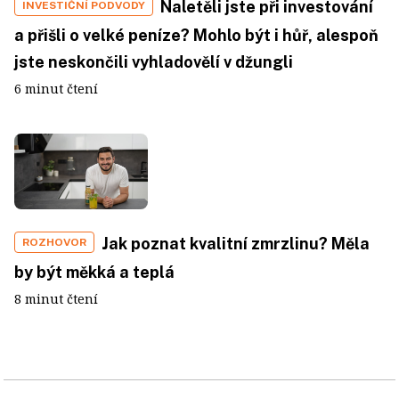
Naletěli jste při investování
INVESTIČNÍ PODVODY
a přišli o velké peníze? Mohlo být i hůř, alespoň
jste neskončili vyhladovělí v džungli
6 minut čtení
Jak poznat kvalitní zmrzlinu? Měla
ROZHOVOR
by být měkká a teplá
8 minut čtení