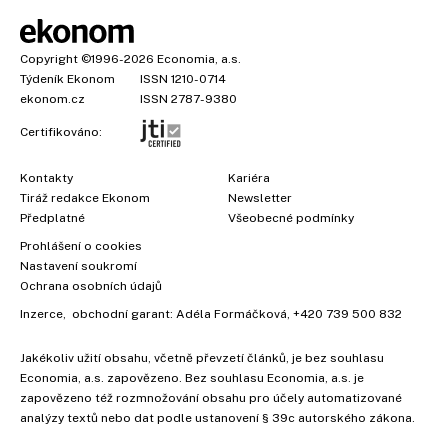
Copyright
©1996-2026
Economia, a.s.
Týdeník Ekonom
ISSN 1210-0714
ekonom.cz
ISSN 2787-9380
Certifikováno:
Kontakty
Kariéra
Tiráž redakce Ekonom
Newsletter
Předplatné
Všeobecné podmínky
Prohlášení o cookies
Nastavení soukromí
Ochrana osobních údajů
Inzerce
, obchodní garant:
Adéla Formáčková
,
+420 739 500 832
Jakékoliv užití obsahu, včetně převzetí článků, je bez souhlasu
Economia, a.s. zapovězeno. Bez souhlasu Economia, a.s. je
zapovězeno též rozmnožování obsahu pro účely automatizované
analýzy textů nebo dat podle ustanovení § 39c autorského zákona.