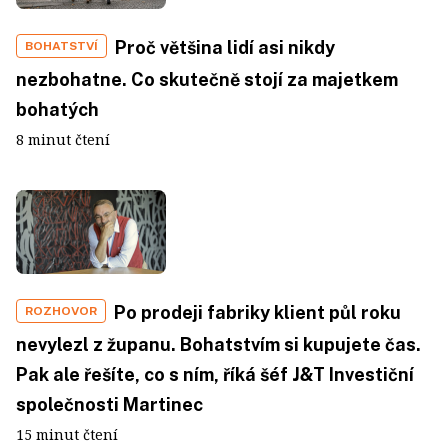
Proč většina lidí asi nikdy
BOHATSTVÍ
nezbohatne. Co skutečně stojí za majetkem
bohatých
8 minut čtení
Po prodeji fabriky klient půl roku
ROZHOVOR
nevylezl z županu. Bohatstvím si kupujete čas.
Pak ale řešíte, co s ním, říká šéf J&T Investiční
společnosti Martinec
15 minut čtení