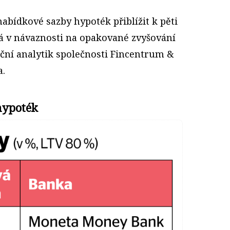
abídkové sazby hypoték přiblížit k pěti
á v návaznosti na opakované zvyšování
ční analytik společnosti Fincentrum &
a.
hypoték