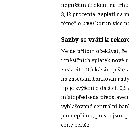
nejnižším úrokem na trhu, k
3,42 procenta, zaplatí na 
téměř o 2400 korun více n
Sazby se vrátí k reko
Nejde přitom očekávat, že 
i měsíčních splátek nově 
zastavit. „Očekávám ještě 
na zasedání bankovní rady
tip je zvýšení o dalších 0,
místopředseda představen
vyhlašované centrální ban
jen nepřímo, přesto jsou 
ceny peněz.