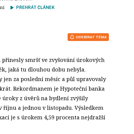
čtení
PŘEHRÁT ČLÁNEK
ODEBÍRAT TÉMA
ad přinesly smršť ve zvyšování úrokových
ék, jaká tu dlouhou dobu nebyla.
 jen za poslední měsíc a půl upravovaly
ikrát. Rekordmanem je Hypoteční banka
é úroky z úvěrů na bydlení zvýšily
 v říjnu a jednou v listopadu. Výsledkem
ixací je s úrokem 4,59 procenta nejdražší