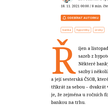
18. 11. 2021
00:00
/ 8 min. 
ODEBÍRAT AUTORKU
banka
hypotéky
úroky
Ř
íjen a listop
sazeb z hypot
Některé banky
sazby i někol
a její sesterská ČSOB, kter
třikrát za sebou – dvakrát
je, že zejména u ročních f
bankou na trhu.