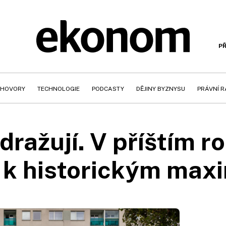
PŘ
HOVORY
TECHNOLOGIE
PODCASTY
DĚJINY BYZNYSU
PRÁVNÍ 
ražují. V příštím r
í k historickým ma