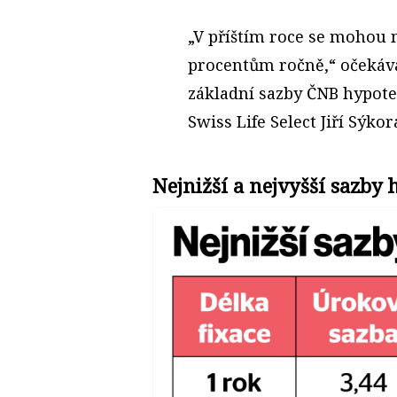
„V příštím roce se mohou n
procentům ročně,“ očekáv
základní sazby ČNB hypote
Swiss Life Select Jiří Sýkor
Nejnižší a nejvyšší sazby 