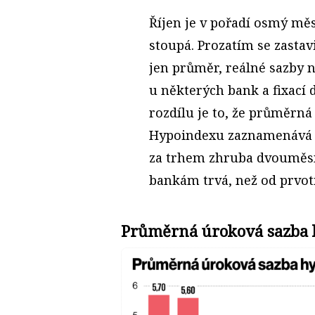
Říjen je v pořadí osmý mě
stoupá. Prozatím se zastavi
jen průměr, reálné sazby n
u některých bank a fixací
rozdílu je to, že průměrn
Hypoindexu zaznamenává s
za trhem zhruba dvouměsíč
bankám trvá, než od prvot
Průměrná úroková sazba 