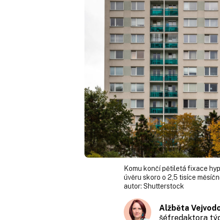
Komu končí pětiletá fixace hyp
úvěru skoro o 2,5 tisíce měsíčn
autor:
Shutterstock
Alžběta Vejvod
šéfredaktora t