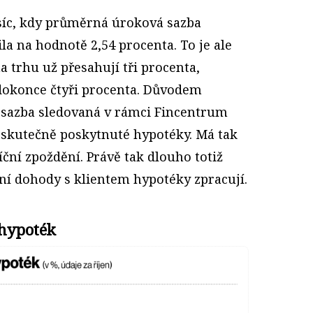
síc, kdy průměrná úroková sazba
la na hodnotě 2,54 procenta. To je ale
a trhu už přesahují tři procenta,
 dokonce čtyři procenta. Důvodem
á sazba sledovaná v rámci Fincentrum
kutečně poskytnuté hypotéky. Má tak
ní zpoždění. Právě tak dlouho totiž
ní dohody s klientem hypotéky zpracují.
hypoték