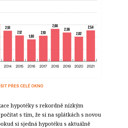
ŠIT PŘES CELÉ OKNO
ixace hypotéky s rekordně nízkým
očítat s tím, že si na splátkách s novou
 pokud si sjedná hypotéku s aktuálně