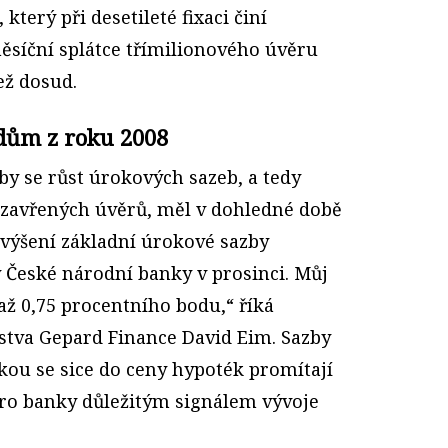
terý při desetileté fixaci činí
měsíční splátce třímilionového úvěru
ež dosud.
rdům z roku 2008
by se růst úrokových sazeb, a tedy
uzavřených úvěrů, měl v dohledné době
zvýšení základní úrokové sazby
 České národní banky v prosinci. Můj
5 až 0,75 procentního bodu,“ říká
stva Gepard Finance David Eim. Sazby
kou se sice do ceny hypoték promítají
pro banky důležitým signálem vývoje