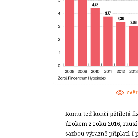
ZVĚT
Komu teď končí pětiletá f
úrokem z roku 2016, musí p
sazbou výrazně připlatí. I