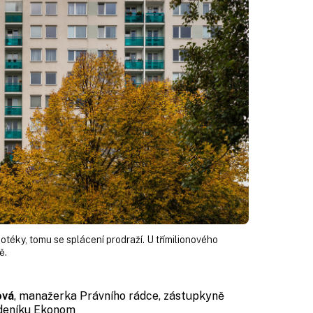
otéky, tomu se splácení prodraží. U třímilionového
ě.
ová
, manažerka Právního rádce, zástupkyně
ýdeníku Ekonom