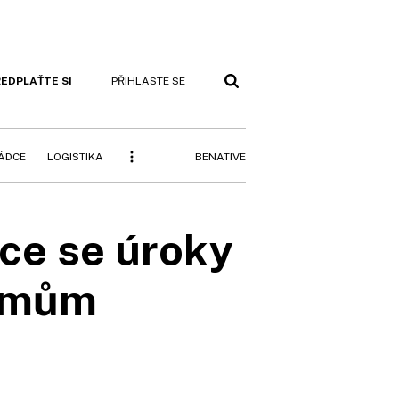
EDPLAŤTE SI
PŘIHLASTE SE
BENATIVE
RÁDCE
LOGISTIKA
oce se úroky
ximům