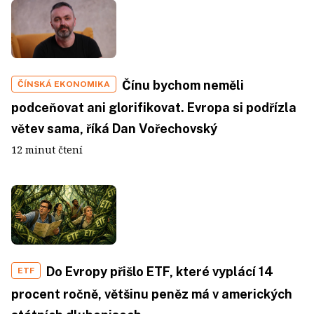
Čínu bychom neměli
ČÍNSKÁ EKONOMIKA
podceňovat ani glorifikovat. Evropa si podřízla
větev sama, říká Dan Vořechovský
12 minut čtení
Do Evropy přišlo ETF, které vyplácí 14
ETF
procent ročně, většinu peněz má v amerických