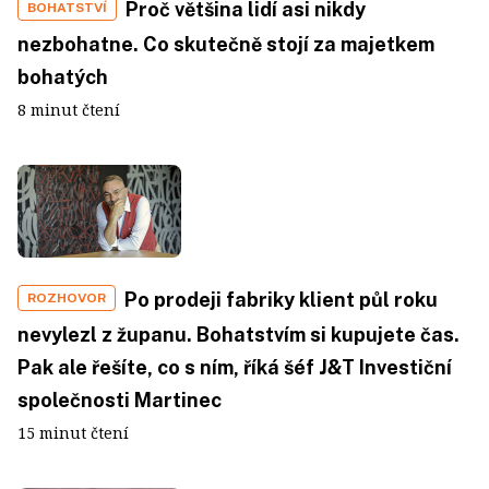
Proč většina lidí asi nikdy
BOHATSTVÍ
nezbohatne. Co skutečně stojí za majetkem
bohatých
8 minut čtení
Po prodeji fabriky klient půl roku
ROZHOVOR
nevylezl z županu. Bohatstvím si kupujete čas.
Pak ale řešíte, co s ním, říká šéf J&T Investiční
společnosti Martinec
15 minut čtení