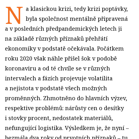
N
a klasickou krizi, tedy krizi poptávky,
byla společnost mentálně připravená
a v posledních předpandemických letech ji
na základě různých příznaků přehřátí
ekonomiky v podstatě očekávala. Počátkem
roku 2020 však náhle přišel šok v podobě
koronaviru a od té chvíle se v různých
intervalech a fázích projevuje volatilita
a nejistota v podstatě všech možných
proměnných. Zhmotněno do hlavních výzev,
respektive problémů: nárůsty cen o desítky
i stovky procent, nedostatek materiálů,
nefungující logistika. Výsledkem je, že nyní –
bezmála dva roky od prvotních příznaků – tu