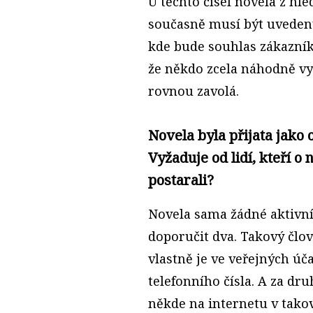
U těchto čísel novela z hl
současně musí být uveden
kde bude souhlas zákazník
že někdo zcela náhodně vyg
rovnou zavolá.
Novela byla přijata jako
Vyžaduje od lidí, kteří o 
postarali?
Novela sama žádné aktivní
doporučit dva. Takový člov
vlastně je ve veřejných ú
telefonního čísla. A za dr
někde na internetu v takov