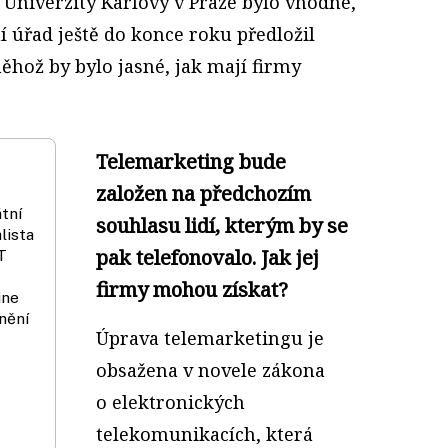
 Univerzity Karlovy v Praze bylo vhodné,
 úřad ještě do konce roku předložil
něhož by bylo jasné, jak mají firmy
Telemarketing bude
založen na předchozím
tní
souhlasu lidí, kterým by se
lista
pak telefonovalo. Jak jej
T
firmy mohou získat?
ine
nění
Úprava telemarketingu je
obsažena v novele zákona
o elektronických
telekomunikacích, která