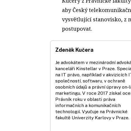
Kučery z Právnické fakulty
aby Český telekomunikační
vysvětlující stanovisko, z 
postupovat.
Zdeněk Kučera
Je advokátem v mezinárodní advoká
kanceláři Kinstellar v Praze. Specia
na IT právo, například v akvizicích I
společností, softwaru, v ochraně
osobních údajů a právní úpravy on‑l
marketingu. V roce 2017 získal oce
Právník roku v oblasti práva
informačních a komunikačních
technologií. Vyučuje na Právnické
fakultě Univerzity Karlovy v Praze.