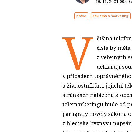
18. 11. 2021
00:00
právo
reklama a marketing
V
ětšina telef
čísla by měla
z veřejných 
deklarují so
v případech „oprávněného
a živnostníkům, jejichž te
stránkách nabízena k obc
telemarketingu bude od pří
paragrafy novely zákona 
z hlediska byznysu napsán