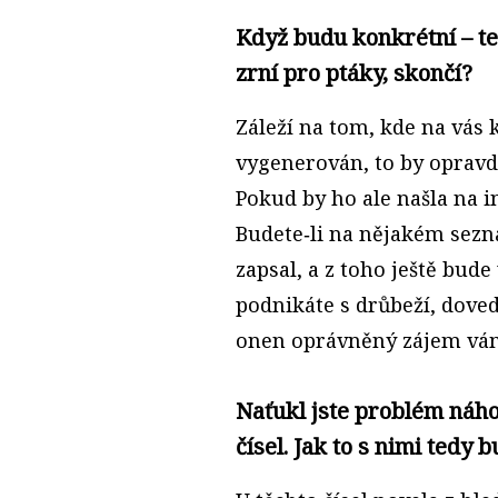
Když budu konkrétní – tel
zrní pro ptáky, skončí?
Záleží na tom, kde na vás 
vygenerován, to by opravd
Pokud by ho ale našla na i
Budete‑li na nějakém sezn
zapsal, a z toho ještě bude
podnikáte s drůbeží, doved
onen oprávněný zájem vám 
Naťukl jste problém náh
čísel. Jak to s nimi tedy 