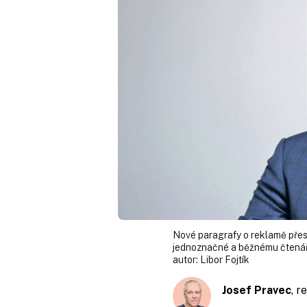
Nové paragrafy o reklamě pře
jednoznačné a běžnému čtenáři
autor:
Libor Fojtík
Josef Pravec
, 