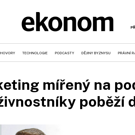
PŘ
HOVORY
TECHNOLOGIE
PODCASTY
DĚJINY BYZNYSU
PRÁVNÍ 
eting mířený na po
živnostníky poběží 