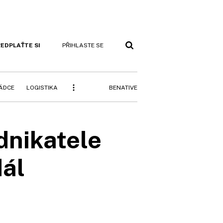
EDPLAŤTE SI
PŘIHLASTE SE
BENATIVE
RÁDCE
LOGISTIKA
dnikatele
dál