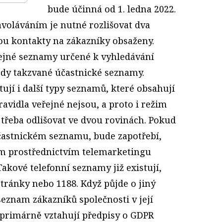
bude účinná od 1. ledna 2022.
avoláváním je nutné rozlišovat dva
ou kontakty na zákazníky obsaženy.
ejné seznamy určené k vyhledávání
edy takzvané účastnické seznamy.
ují i další typy seznamů, které obsahují
ravidla veřejné nejsou, a proto i režim
 třeba odlišovat ve dvou rovinách. Pokud
častnickém seznamu, bude zapotřebí,
m prostřednictvím telemarketingu
Takové telefonní seznamy již existují,
stránky nebo 1188. Když půjde o jiný
eznam zákazníků společnosti v její
e primárně vztahují předpisy o GDPR