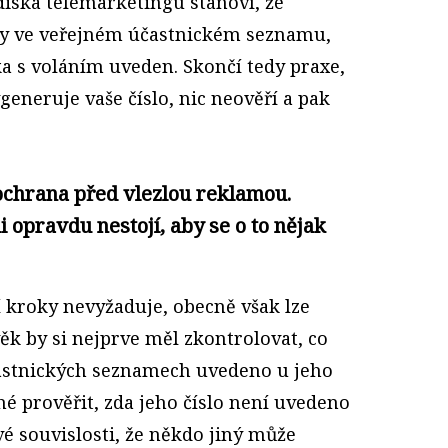
ediska telemarketingu stanoví, že
y ve veřejném účastnickém seznamu,
a s voláním uveden. Skončí tedy praxe,
eneruje vaše číslo, nic neověří a pak
 ochrana před vlezlou reklamou.
ni opravdu nestojí, aby se o to nějak
 kroky nevyžaduje, obecně však lze
ěk by si nejprve měl zkontrolovat, co
častnických seznamech uvedeno u jeho
uhé prověřit, zda jeho číslo není uvedeno
é souvislosti, že někdo jiný může