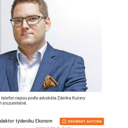
s telefon nejsou podle advokáta Zdeňka Kučery
 srozumitelné.
redaktor týdeníku Ekonom
ODEBÍRAT AUTORA