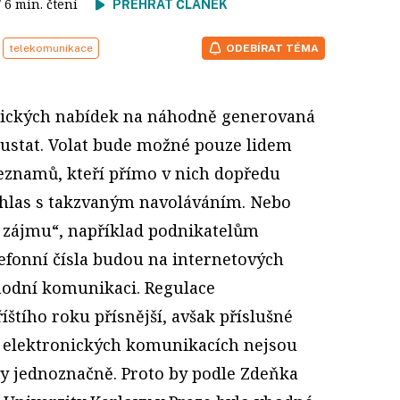
/ 6 min. čtení
PŘEHRÁT ČLÁNEK
telekomunikace
ODEBÍRAT TÉMA
onických nabídek na náhodně generovaná
 ustat. Volat bude možné pouze lidem
seznamů, kteří přímo v nich dopředu
uhlas s takzvaným navoláváním. Nebo
 zájmu“, například podnikatelům
lefonní čísla budou na internetových
hodní komunikaci. Regulace
štího roku přísnější, avšak příslušné
o elektronických komunikacích nejsou
y jednoznačně. Proto by podle Zdeňka