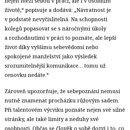
nejen mezi sebou v práci, ale i v osobním
životě,“ popisuje a dodává: „Návratnost je
v podstatě nevyčíslitelná. Na schopnosti
kolegů popasovat se s náročnými úkoly
a rozhodnutími v práci to poznáte, ale lepší
život díky vyššímu sebevědomí nebo
spokojené manželství jako výsledek
srozumitelnější komunikace… tomu už
cenovku nedáte.“
Zároveň upozorňuje, že sebepoznání nemusí
nutně znamenat procházku růžovým sadem.
Při talentovém výcviku poznáte nejen své silné
stránky, ale také limity a neduhy své
osobnosti. Občas se člověk o sobě dozví i to, co