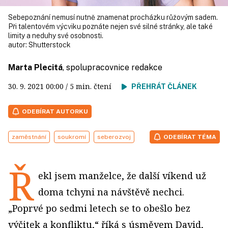
Sebepoznání nemusí nutně znamenat procházku růžovým sadem.
Při talentovém výcviku poznáte nejen své silné stránky, ale také
limity a neduhy své osobnosti.
autor:
Shutterstock
Marta Plecitá
, spolupracovnice redakce
30. 9. 2021
00:00
/ 5 min. čtení
PŘEHRÁT ČLÁNEK
ODEBÍRAT AUTORKU
zaměstnání
soukromí
seberozvoj
ODEBÍRAT TÉMA
Ř
ekl jsem manželce, že další víkend už
doma tchyni na návštěvě nechci.
„Poprvé po sedmi letech se to obešlo bez
výčitek a konfliktu,“ říká s úsměvem David,