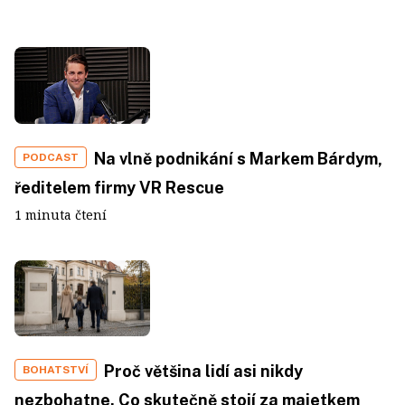
Na vlně podnikání s Markem Bárdym,
PODCAST
ředitelem firmy VR Rescue
1 minuta čtení
Proč většina lidí asi nikdy
BOHATSTVÍ
nezbohatne. Co skutečně stojí za majetkem