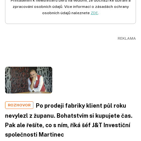
Přihlášením k newsletteru beru na vědomí, že dochází ke sbírání a
zpracování osobních údajů. Více informací o zásadách ochrany
osobních údajů naleznete
ZDE
.
Po prodeji fabriky klient půl roku
ROZHOVOR
nevylezl z županu. Bohatstvím si kupujete čas.
Pak ale řešíte, co s ním, říká šéf J&T Investiční
společnosti Martinec