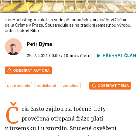
Jan Hochsteiger založil a vede pět poboček zmrzlinářství Crème
de la Crème v Praze. Soustřeďuje se na tradiční řemeslnou výrobu.
autor:
Lukáš Bíba
Petr Býma
29. 7. 2021
00:00
/ 10 min. čtení
PŘEHRÁT ČLÁ
ODEBÍRAT AUTORA
gastronomie
podnikatel
zmrzlina
ODEBÍRAT TÉMA
Č
eši často zajdou na točené. Léty
prověřená otřepaná fráze platí
v tuzemsku i u zmrzlin. Studené osvěžení