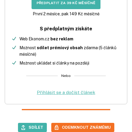
PŘEDPLATIT ZA 39 KČ MĚSÍČNĚ
První 2 měsíce, pak 149 Kč měsíčně
S předplatným získáte
Web Ekonom.cz
bez reklam
Možnost
sdílet prémiový obsah
zdarma (5 článků
měsíčně)
Možnost ukládat si články na později
Nebo
Přihlásit se a dočíst článek
SDÍLET
ODEMKNOUT ZNÁMÉMU