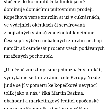
stáčené do kornoutů či kelímků jasně
dominuje domácímu pultovnímu prodeji.
Kopečková verze zmrzlin ať už v cukrárnách,
ve výdejních okénkách či servírovaná
z pojízdných stánků zdaleka tolik netáhne.
Češi si při výběru nebalených zmrzlin nechají
natočit až osmdesát procent všech podávaných
mražených pochoutek.
„U točené zmrzliny jsme jednoznačný unikát,
vymykáme se tím v rámci celé Evropy. Nikde
jinde se jí v poměru ke kopečkové nevytočí
tolik jako u nás,“ říká Martin Razima,
obchodní a marketingový ředitel opočenské
mlékárny Bohemilk, která je největším