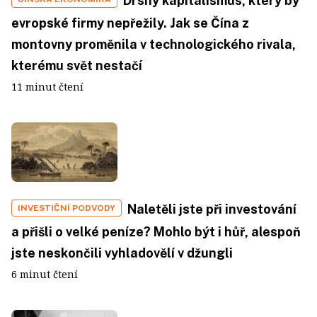
Drsný kapitalismus, který by
evropské firmy nepřežily. Jak se Čína z
montovny proměnila v technologického rivala,
kterému svět nestačí
11 minut čtení
Naletěli jste při investování
INVESTIČNÍ PODVODY
a přišli o velké peníze? Mohlo být i hůř, alespoň
jste neskončili vyhladovělí v džungli
6 minut čtení