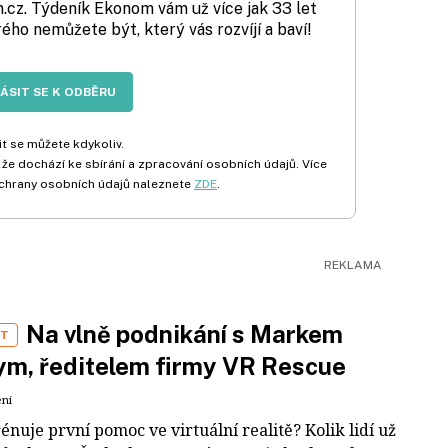
cz. Týdeník Ekonom vám už více jak 33 let
rého nemůžete být, který vás rozvíjí a baví!
LÁSIT SE K ODBĚRU
t se můžete kdykoliv.
 že dochází ke sbírání a zpracování osobních údajů. Více
chrany osobních údajů naleznete
ZDE
.
Na vlně podnikání s Markem
ST
m, ředitelem firmy VR Rescue
ení
rénuje první pomoc ve virtuální realitě? Kolik lidí už