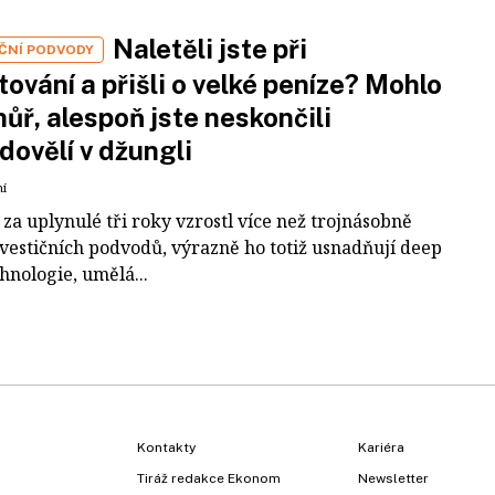
Naletěli jste při
IČNÍ PODVODY
tování a přišli o velké peníze? Mohlo
 hůř, alespoň jste neskončili
dovělí v džungli
ní
za uplynulé tři roky vzrostl více než trojnásobně
nvestičních podvodů, výrazně ho totiž usnadňují deep
hnologie, umělá...
Kontakty
Kariéra
Tiráž redakce Ekonom
Newsletter