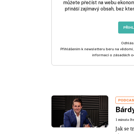
můžete přečíst na webu ekonom.
přináší zajímavý obsah, bez kte
PŘIH
Odhlási
Přihlášením k newsletteru beru na vědomí,
informací o zásadách o
PODCA
Bárdy
1 minuta čt
Jak se t