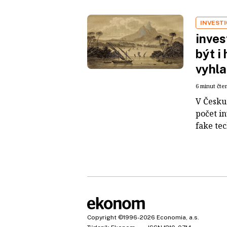
INVEST
inves
být i
vyhla
6 minut čte
V Česku 
počet i
fake tec
Copyright
©1996-2026
Economia, a.s.