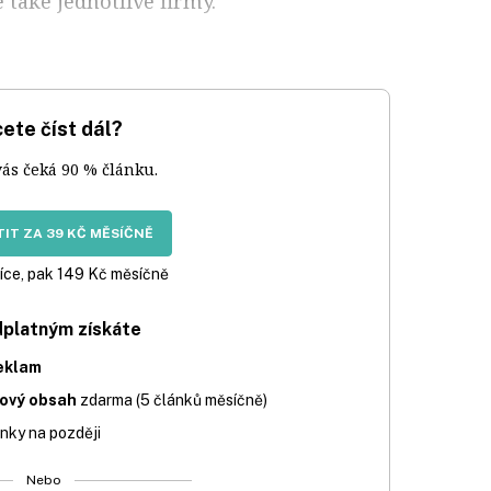
také jednotlivé firmy.
ete číst dál?
vás čeká 90 % článku.
IT ZA 39 KČ MĚSÍČNĚ
íce, pak 149 Kč měsíčně
dplatným získáte
eklam
iový obsah
zdarma (5 článků měsíčně)
nky na později
Nebo