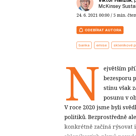
Viktor Hanzlík
,
McKinsey Sustain
24. 6. 2021
00:00
/ 5 min. č
ODEBÍRAT AUTORA
banka
emise
skleníkové p
N
ejvětším př
bezesporu p
stínu však 
posunu v ob
V roce 2020 jsme byli svě
politiků. Bezprostředně ale
konkrétně začíná rýsovat i