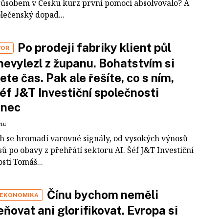
působem v Česku kurz první pomoci absolvovalo? A
olečenský dopad...
Po prodeji fabriky klient půl
VOR
nevylezl z županu. Bohatstvím si
ete čas. Pak ale řešíte, co s ním,
šéf J&T Investiční společnosti
inec
ení
ch se hromadí varovné signály, od vysokých výnosů
ů po obavy z přehřátí sektoru AI. Šéf J&T Investiční
sti Tomáš...
Čínu bychom neměli
 EKONOMIKA
ňovat ani glorifikovat. Evropa si