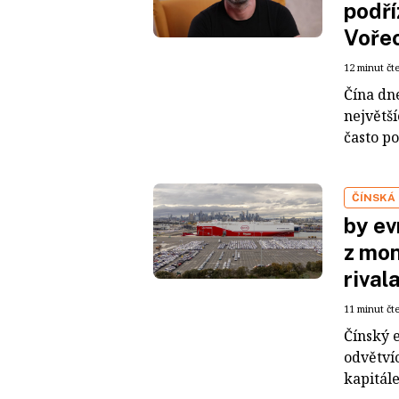
podří
Voře
12 minut čt
Čína dn
největš
často po
ČÍNSKÁ
by ev
z mon
rival
11 minut čt
Čínský 
odvětvíc
kapitál