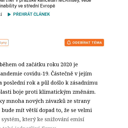
 partner v pražské kanceláři McKinsey, vede
ability ve střední Evropě
tení
PŘEHRÁT ČLÁNEK
lyny
ODEBÍRAT TÉMA
íběhem od začátku roku 2020 je
andemie covidu-19. Částečně v jejím
za poslední rok a půl došlo k zásadnímu
lasti boje proti klimatickým změnám.
dky mnoha nových závazků ze strany
 bude mít větší dopad to, že se velmi
 systém, který ke snižování emisí