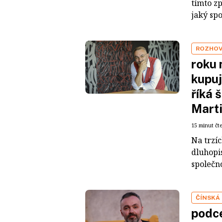
tímto z
jaký sp
ROZHO
roku 
kupuj
říká 
Mart
15 minut čt
Na trzí
dluhopis
společno
ČÍNSKÁ
podce