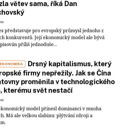
zla větev sama, říká Dan
chovský
ení
es představuje pro evropský průmysl jednoho z
ích konkurentů. Její ekonomický model ale bývá
pisován příliš jednoduše...
Drsný kapitalismus, který
 EKONOMIKA
ropské firmy nepřežily. Jak se Čína
tovny proměnila v technologického
a, kterému svět nestačí
ení
ekonomický model přinesl dominanci v mnoha
h. Má ale velkou slabinu: plýtvání zdroji a
em.