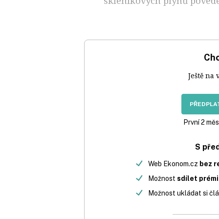
skleníkových plynů povede 
Chc
Ještě na 
PŘEDPLAT
První 2 měs
S pře
Web Ekonom.cz
bez r
Možnost
sdílet prém
Možnost ukládat si člá