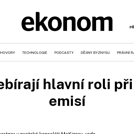
PŘ
HOVORY
TECHNOLOGIE
PODCASTY
DĚJINY BYZNYSU
PRÁVNÍ 
írají hlavní roli př
emisí