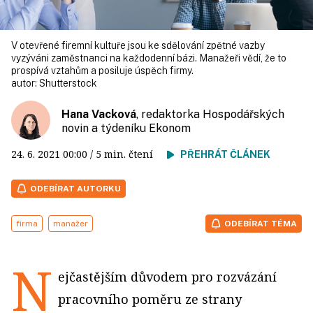
V otevřené firemní kultuře jsou ke sdělování zpětné vazby
vyzýváni zaměstnanci na každodenní bázi. Manažeři vědí, že to
prospívá vztahům a posiluje úspěch firmy.
autor:
Shutterstock
Hana Vacková
, redaktorka Hospodářských
novin a týdeníku Ekonom
24. 6. 2021
00:00
/ 5 min. čtení
PŘEHRÁT ČLÁNEK
ODEBÍRAT AUTORKU
firma
manažer
ODEBÍRAT TÉMA
N
ejčastějším důvodem pro rozvázání
pracovního poměru ze strany