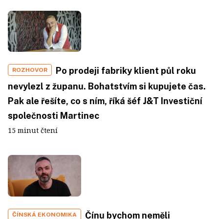
Po prodeji fabriky klient půl roku
ROZHOVOR
nevylezl z županu. Bohatstvím si kupujete čas.
Pak ale řešíte, co s ním, říká šéf J&T Investiční
společnosti Martinec
15 minut čtení
Čínu bychom neměli
ČÍNSKÁ EKONOMIKA