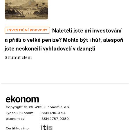
Naletěli jste při investování
INVESTIČNÍ PODVODY
a přišli o velké peníze? Mohlo být i hůř, alespoň
jste neskončili vyhladovělí v džungli
6 minut čtení
Copyright
©1996-2026
Economia, a.s.
Týdeník Ekonom
ISSN 1210-0714
ekonom.cz
ISSN 2787-9380
Certifikováno: