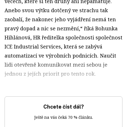
věcech, které si ten druhý ani nepamatuje.
Anebo svou výtku dotčený ve strachu tak
zaobalí, že nakonec jeho vyjádření nemá ten
pravý dopad a nic se nezmění,“ říká Bohunka
Hihlánová, HR ředitelka společnosti společnost
ICE Industrial Services, která se zabývá
automatizací ve výrobních podnicích. Naučit
lidi otevřeně komunikovat mezi sebou je
jednou z jejích priorit pro tento rok.
Chcete číst dál?
Ještě na vás čeká 70 % článku.