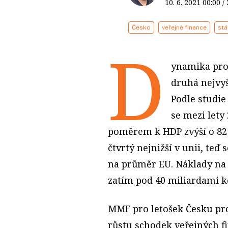
10. 6. 2021
00:00
/
Česko
veřejné finance
stá
D
ynamika pro
druhá nejvyš
Podle studi
se mezi lety
poměrem k HDP zvýší o 82 
čtvrtý nejnižší v unii, te
na průměr EU. Náklady na 
zatím pod 40 miliardami k
MMF pro letošek Česku pr
růstu schodek veřejných fi