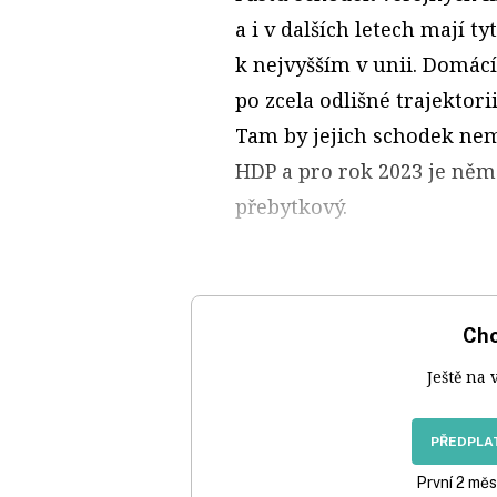
a i v dalších letech mají t
k nejvyšším v unii. Domácí
po zcela odlišné trajekto
Tam by jejich schodek nemě
HDP a pro rok 2023 je něm
přebytkový.
Chc
Ještě na 
PŘEDPLAT
První 2 měs