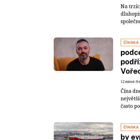
Na trzí
dluhopis
společno
ČÍNSKÁ
podce
podří
Voře
12 minut čt
Čína dn
největš
často po
ČÍNSKÁ
by ev