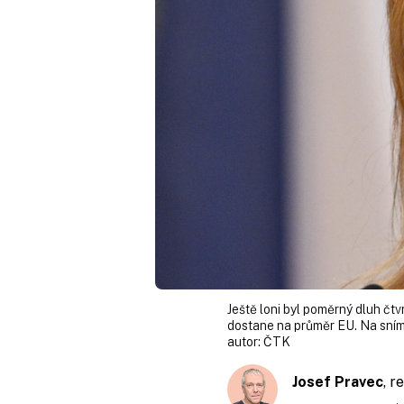
Ještě loni byl poměrný dluh čtvr
dostane na průměr EU. Na snímk
autor:
ČTK
Josef Pravec
, 