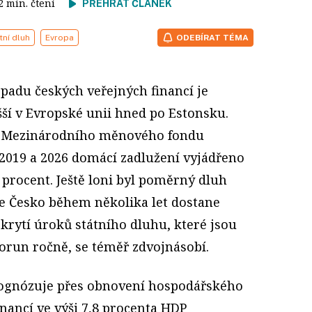
 2 min. čtení
PŘEHRÁT ČLÁNEK
tní dluh
Evropa
ODEBÍRAT TÉMA
padu českých veřejných financí je
ší v Evropské unii hned po Estonsku.
e Mezinárodního měnového fondu
 2019 a 2026 domácí zadlužení vyjádřeno
procent. Ještě loni byl poměrný dluh
ď se Česko během několika let dostane
krytí úroků státního dluhu, které jsou
orun ročně, se téměř zdvojnásobí.
ognózuje přes obnovení hospodářského
nancí ve výši 7,8 procenta HDP