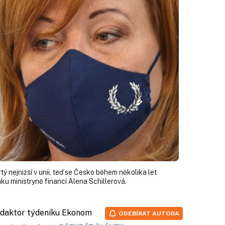
tý nejnižší v unii, teď se Česko během několika let
u ministryně financí Alena Schillerová.
redaktor týdeníku Ekonom
ODEBÍRAT AUTORA