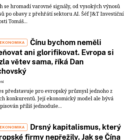
ch se hromadí varovné signály, od vysokých výnosů
ů po obavy z přehřátí sektoru AI. Šéf J&T Investiční
sti Tomáš...
Čínu bychom neměli
 EKONOMIKA
ňovat ani glorifikovat. Evropa si
zla větev sama, říká Dan
chovský
ení
es představuje pro evropský průmysl jednoho z
ích konkurentů. Její ekonomický model ale bývá
pisován příliš jednoduše...
Drsný kapitalismus, který
 EKONOMIKA
ropské firmy nepřežily. Jak se Čína