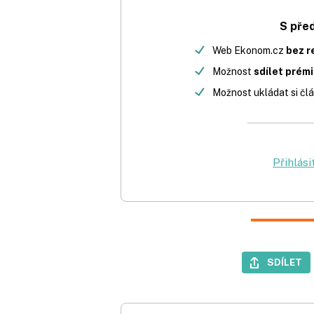
S pře
Web Ekonom.cz
bez r
Možnost
sdílet prém
Možnost ukládat si člá
Přihlási
SDÍLET