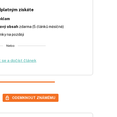
dplatným získáte
eklam
iový obsah
zdarma (5 článků měsíčně)
nky na později
Nebo
t se a dočíst článek
ODEMKNOUT ZNÁMÉMU