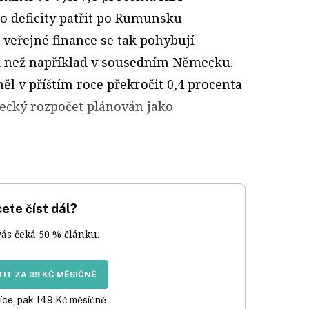
yto deficity patřit po Rumunsku
 veřejné finance se tak pohybují
rii než například v sousedním Německu.
l v příštím roce překročit 0,4 procenta
ecký rozpočet plánován jako
ete číst dál?
vás čeká 50 % článku.
IT ZA 39 KČ MĚSÍČNĚ
íce, pak 149 Kč měsíčně