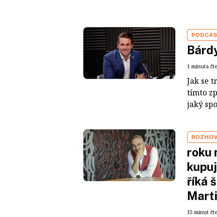
PODCA
Bárdy
1 minuta čt
Jak se t
tímto z
jaký sp
ROZHO
roku 
kupuj
říká 
Mart
15 minut čt