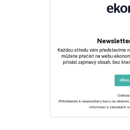
Newsletter
Každou středu vám představíme nej
můžete přečíst na webu ekonom.
přináší zajímavý obsah, bez kte
PŘIH
Odhlási
Přihlášením k newsletteru beru na vědomí,
informací o zásadách o