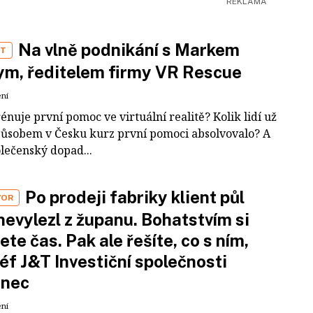
Na vlně podnikání s Markem
ST
m, ředitelem firmy VR Rescue
ení
rénuje první pomoc ve virtuální realitě? Kolik lidí už
působem v Česku kurz první pomoci absolvovalo? A
olečenský dopad...
Po prodeji fabriky klient půl
VOR
nevylezl z županu. Bohatstvím si
ete čas. Pak ale řešíte, co s ním,
šéf J&T Investiční společnosti
inec
ení