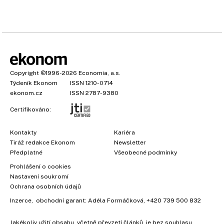
Copyright
©1996-2026
Economia, a.s.
Týdeník Ekonom
ISSN 1210-0714
ekonom.cz
ISSN 2787-9380
Certifikováno:
Kontakty
Kariéra
Tiráž redakce Ekonom
Newsletter
Předplatné
Všeobecné podmínky
Prohlášení o cookies
Nastavení soukromí
Ochrana osobních údajů
Inzerce
, obchodní garant:
Adéla Formáčková
,
+420 739 500 832
Jakékoliv užití obsahu, včetně převzetí článků, je bez souhlasu