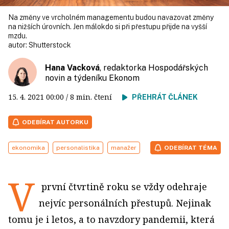
Na změny ve vrcholném managementu budou navazovat změny
na nižších úrovních. Jen málokdo si při přestupu přijde na vyšší
mzdu.
autor:
Shutterstock
Hana Vacková
, redaktorka Hospodářských
novin a týdeníku Ekonom
15. 4. 2021
00:00
/ 8 min. čtení
PŘEHRÁT ČLÁNEK
ODEBÍRAT AUTORKU
ekonomika
personalistika
manažer
ODEBÍRAT TÉMA
V
první čtvrtině roku se vždy odehraje
nejvíc personálních přestupů. Nejinak
tomu je i letos, a to navzdory pandemii, která