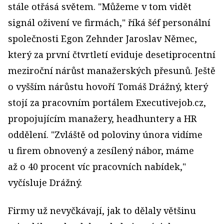
stále otřásá světem. "Můžeme v tom vidět
signál oživení ve firmách," říká šéf personální
společnosti Egon Zehnder Jaroslav Němec,
který za první čtvrtletí eviduje desetiprocentní
meziroční nárůst manažerských přesunů. Ještě
o vyšším nárůstu hovoří Tomáš Drážný, který
stojí za pracovním portálem Executivejob.cz,
propojujícím manažery, headhuntery a HR
oddělení. "Zvláště od poloviny února vidíme
u firem obnovený a zesílený nábor, máme
až o 40 procent víc pracovních nabídek,"
vyčísluje Drážný.
Firmy už nevyčkávají, jak to dělaly většinu