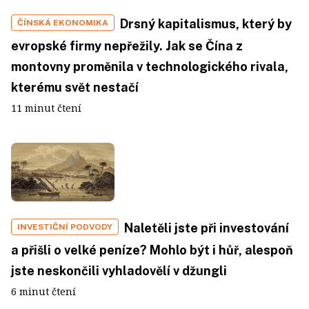
Drsný kapitalismus, který by
ČÍNSKÁ EKONOMIKA
evropské firmy nepřežily. Jak se Čína z
montovny proměnila v technologického rivala,
kterému svět nestačí
11 minut čtení
Naletěli jste při investování
INVESTIČNÍ PODVODY
a přišli o velké peníze? Mohlo být i hůř, alespoň
jste neskončili vyhladovělí v džungli
6 minut čtení