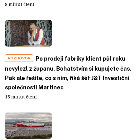
8 minut čtení
Po prodeji fabriky klient půl roku
ROZHOVOR
nevylezl z županu. Bohatstvím si kupujete čas.
Pak ale řešíte, co s ním, říká šéf J&T Investiční
společnosti Martinec
15 minut čtení