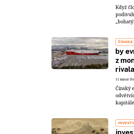
Když čl
podivuh
„bohatým
ČÍNSKÁ
by ev
z mon
rival
11 minut čt
Čínský 
odvětvíc
kapitál
INVEST
inves