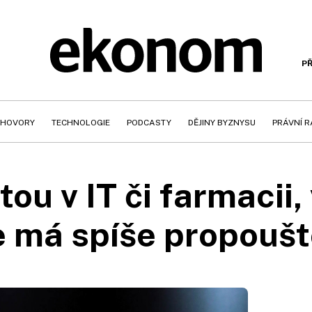
PŘ
HOVORY
TECHNOLOGIE
PODCASTY
DĚJINY BYZNYSU
PRÁVNÍ 
ou v IT či farmacii,
e má spíše propoušt