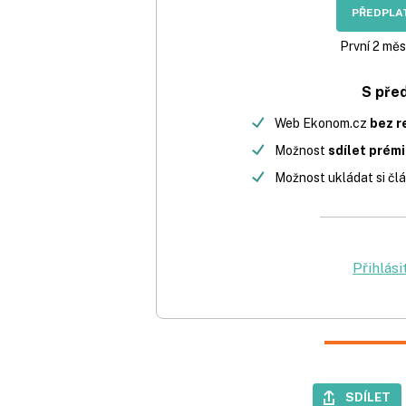
PŘEDPLAT
První 2 měs
S pře
Web Ekonom.cz
bez r
Možnost
sdílet prém
Možnost ukládat si člá
Přihlási
SDÍLET