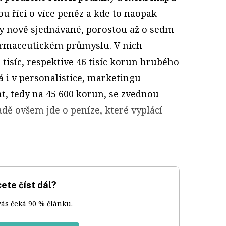
ou říci o více peněz a kde to naopak
y nově sjednávané, porostou až o sedm
farmaceutickém průmyslu. V nich
tisíc, respektive 46 tisíc korun hrubého
á i v personalistice, marketingu
ent, tedy na 45 600 korun, se zvednou
adě ovšem jde o peníze, které vyplácí
ete číst dál?
vás čeká 90 % článku.