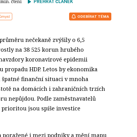
9 min. čtení
PŘEHRÁT ČLÁNEK
růmysl
ODEBÍRAT TÉMA
 průměru nečekaně zvýšily o 6,5
rostly na 38 525 korun hrubého
 navzdory koronavirové epidemii
mu propadu HDP. Letos by ekonomika
i špatné finanční situaci v mnoha
stotě na domácích i zahraničních trzích
oru nepůjdou. Podle zaměstnavatelů
 prioritou jsou spíše investice
 a poražené i mezi podniky a mění mapu