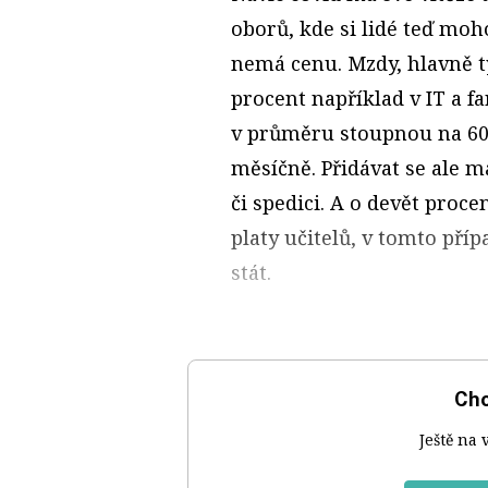
oborů, kde si lidé teď moh
nemá cenu. Mzdy, hlavně t
procent například v IT a 
v průměru stoupnou na 60 
měsíčně. Přidávat se ale m
či spedici. A o devět proc
platy učitelů, v tomto příp
stát.
Chc
Ještě na 