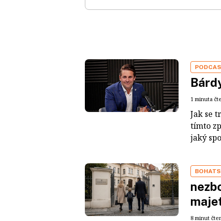
PODCA
Bárdy
1 minuta čt
Jak se t
tímto z
jaký sp
BOHATS
nezbo
maje
8 minut čte