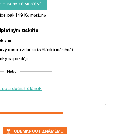
IT ZA 39 KČ MĚSÍČNĚ
íce, pak 149 Kč měsíčně
dplatným získáte
eklam
iový obsah
zdarma (5 článků měsíčně)
nky na později
Nebo
t se a dočíst článek
ODEMKNOUT ZNÁMÉMU