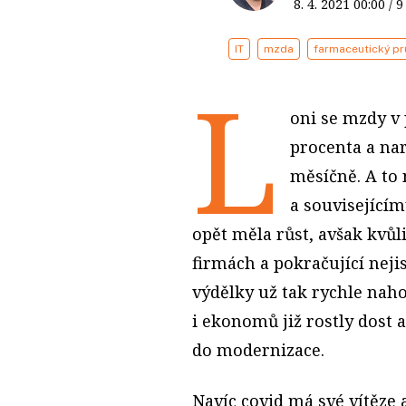
8. 4. 2021
00:00
/ 
IT
mzda
farmaceutický p
L
oni se mzdy v
procenta a na
měsíčně. A to
a související
opět měla růst, avšak kvůl
firmách a pokračující neji
výdělky už tak rychle nah
i ekonomů již rostly dost a
do modernizace.
Navíc covid má své vítěze