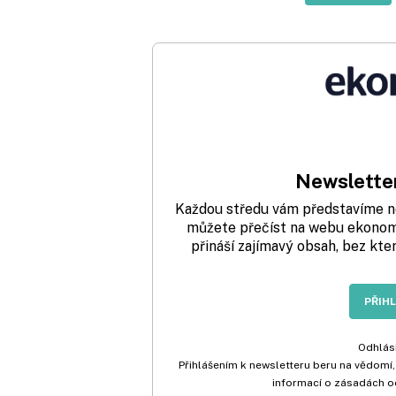
Newsletter
Každou středu vám představíme nej
můžete přečíst na webu ekonom.
přináší zajímavý obsah, bez kte
PŘIH
Odhlási
Přihlášením k newsletteru beru na vědomí,
informací o zásadách o