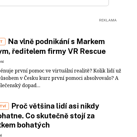
Na vlně podnikání s Markem
ST
m, ředitelem firmy VR Rescue
ení
rénuje první pomoc ve virtuální realitě? Kolik lidí už
působem v Česku kurz první pomoci absolvovalo? A
olečenský dopad...
Proč většina lidí asi nikdy
TVÍ
hatne. Co skutečně stojí za
tkem bohatých
ní