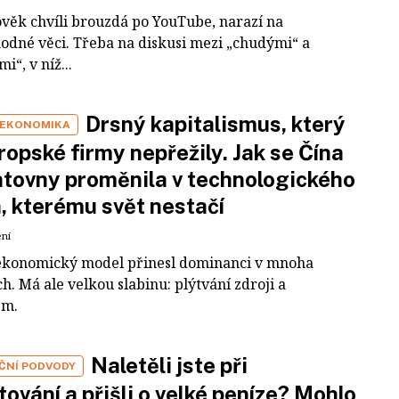
ověk chvíli brouzdá po YouTube, narazí na
odné věci. Třeba na diskusi mezi „chudými“ a
i“, v níž...
Drsný kapitalismus, který
 EKONOMIKA
ropské firmy nepřežily. Jak se Čína
tovny proměnila v technologického
a, kterému svět nestačí
ení
ekonomický model přinesl dominanci v mnoha
h. Má ale velkou slabinu: plýtvání zdroji a
em.
Naletěli jste při
IČNÍ PODVODY
tování a přišli o velké peníze? Mohlo