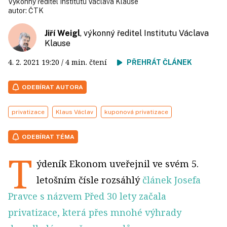
Výkonný ředitel Institutu Václava Klause
autor:
ČTK
Jiří Weigl
, výkonný ředitel Institutu Václava
Klause
4. 2. 2021
19:20
/ 4 min. čtení
PŘEHRÁT ČLÁNEK
ODEBÍRAT AUTORA
privatizace
Klaus Václav
kuponová privatizace
ODEBÍRAT TÉMA
T
ýdeník Ekonom uveřejnil ve svém 5.
letošním čísle rozsáhlý
článek Josefa
Pravce s názvem Před 30 lety začala
privatizace, která přes mnohé výhrady