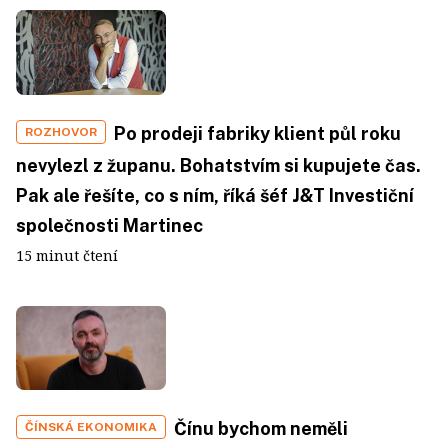
Po prodeji fabriky klient půl roku
ROZHOVOR
nevylezl z županu. Bohatstvím si kupujete čas.
Pak ale řešíte, co s ním, říká šéf J&T Investiční
společnosti Martinec
15 minut čtení
Čínu bychom neměli
ČÍNSKÁ EKONOMIKA