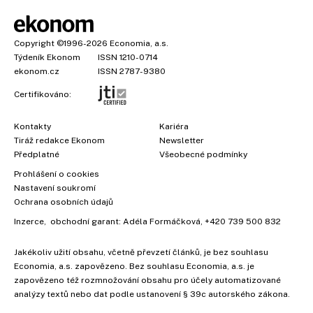
Copyright
©1996-2026
Economia, a.s.
Týdeník Ekonom
ISSN 1210-0714
ekonom.cz
ISSN 2787-9380
Certifikováno:
Kontakty
Kariéra
Tiráž redakce Ekonom
Newsletter
×
Předplatné
Všeobecné podmínky
Prohlášení o cookies
Nastavení soukromí
Ochrana osobních údajů
Inzerce
, obchodní garant:
Adéla Formáčková
,
+420 739 500 832
Jakékoliv užití obsahu, včetně převzetí článků, je bez souhlasu
Economia, a.s. zapovězeno. Bez souhlasu Economia, a.s. je
zapovězeno též rozmnožování obsahu pro účely automatizované
analýzy textů nebo dat podle ustanovení § 39c autorského zákona.