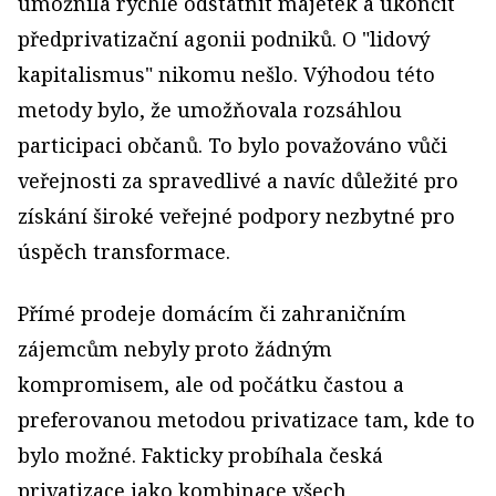
umožnila rychle odstátnit majetek a ukončit
předprivatizační agonii podniků. O "lidový
kapitalismus" nikomu nešlo. Výhodou této
metody bylo, že umožňovala rozsáhlou
participaci občanů. To bylo považováno vůči
veřejnosti za spravedlivé a navíc důležité pro
získání široké veřejné podpory nezbytné pro
úspěch transformace.
Přímé prodeje domácím či zahraničním
zájemcům nebyly proto žádným
kompromisem, ale od počátku častou a
preferovanou metodou privatizace tam, kde to
bylo možné. Fakticky probíhala česká
privatizace jako kombinace všech