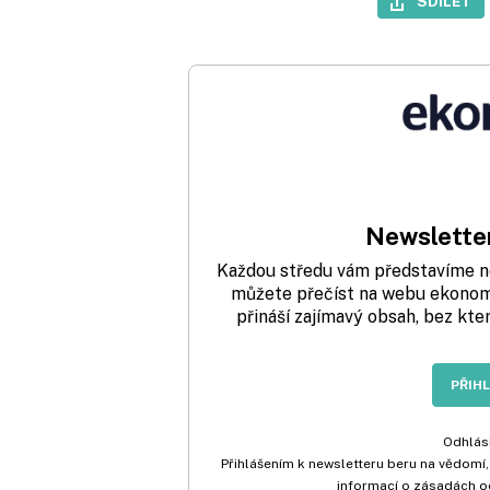
SDÍLET
Newsletter
Každou středu vám představíme nej
můžete přečíst na webu ekonom.
přináší zajímavý obsah, bez kte
PŘIH
Odhlási
Přihlášením k newsletteru beru na vědomí,
informací o zásadách o