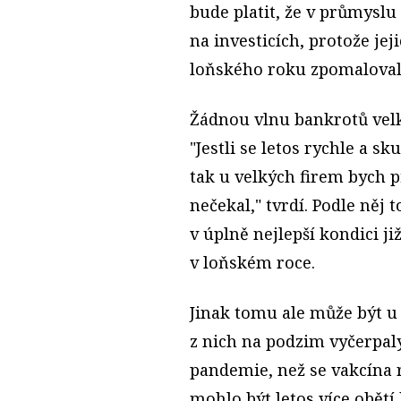
bude platit, že v průmyslu
na investicích, protože je
loňského roku zpomaloval
Žádnou vlnu bankrotů vel
"Jestli se letos rychle a 
tak u velkých firem bych p
nečekal," tvrdí. Podle něj t
v úplně nejlepší kondici j
v loňském roce.
Jinak tomu ale může být u
z nich na podzim vyčerpaly 
pandemie, než se vakcína r
mohlo být letos více obět