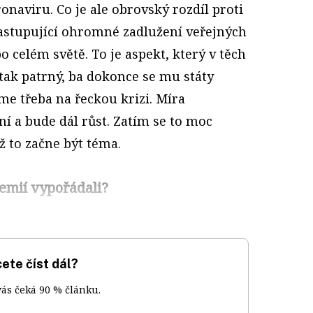
aviru. Co je ale obrovský rozdíl proti
astupující ohromné zadlužení veřejných
o celém světě. To je aspekt, který v těch
tak patrný, ba dokonce se mu státy
e třeba na řeckou krizi. Míra
ní a bude dál růst. Zatím se to moc
už to začne být téma.
demií vypořádali?
ete číst dál?
vás čeká 90 % článku.