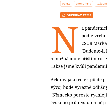
banka
ekonomika
těžební
ODEBÍRAT TÉMA
N
a pandemick
podle vrchn
ČSOB Marka 
"Budeme-li 
a možná ani v příštím roc
Takže jsme kvůli pandemii v
Ačkoliv jako celek půjde 
vývoj bude výrazně odlišný
"Německo poroste rychleji, 
českého průmyslu na něj n