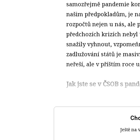
samozřejmě pandemie koron
našim předpokladům, je n
rozpočtů nejen u nás, ale p
předchozích krizích nebyl 
snažily vyhnout, vzpomeňm
zadlužování států je masiv
neřeší, ale v příštím roce 
Jak jste se v ČSOB s pan
Chc
Ještě na 