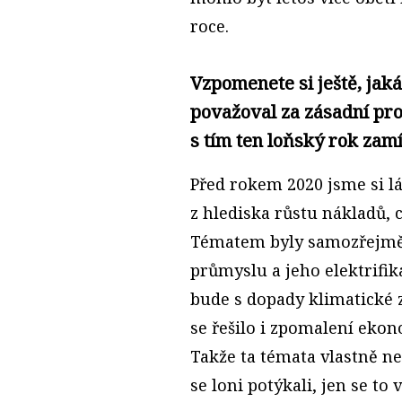
roce.
Vzpomenete si ještě, jak
považoval za zásadní pr
s tím ten loňský rok zam
Před rokem 2020 jsme si l
z hlediska růstu nákladů, 
Tématem byly samozřejmě
průmyslu a jeho elektrifika
bude s dopady klimatické
se řešilo i zpomalení eko
Takže ta témata vlastně ne
se loni potýkali, jen se to