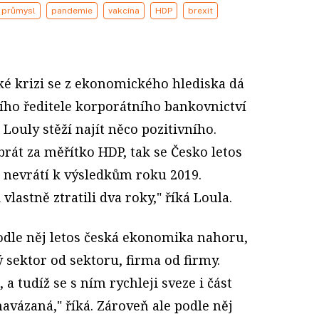
 průmysl
pandemie
vakcína
HDP
brexit
é krizi se z ekonomického hlediska dá
ího ředitele korporátního bankovnictví
Louly stěží najít něco pozitivního.
brát za měřítko HDP, tak se Česko letos
e nevrátí k výsledkům roku 2019.
lastně ztratili dva roky," říká Loula.
podle něj letos česká ekonomika nahoru,
 sektor od sektoru, firma od firmy.
a tudíž se s ním rychleji sveze i část
avázaná," říká. Zároveň ale podle něj