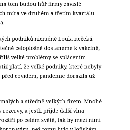
 na tom budou hůř firmy závislé
jich míra ve druhém a třetím kvartálu
a.
kých podniků nicméně Loula nečeká.
skutečně celoplošně dostaneme k vakcíně,
říliš velké problémy se splácením
otiž platí, že velké podniky, které nebyly
iž před covidem, pandemie dorazila už
 malých a středně velkých firem. Mnohé
rezervy, a jestli přijde další vlna
ozšíří po celém světě, tak by mezi nimi
í koronaviru, než tomu bylo v loňském