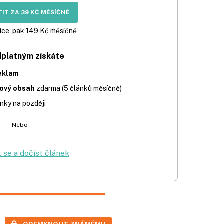
IT ZA 39 KČ MĚSÍČNĚ
íce, pak 149 Kč měsíčně
dplatným získáte
eklam
iový obsah
zdarma (5 článků měsíčně)
nky na později
Nebo
t se a dočíst článek