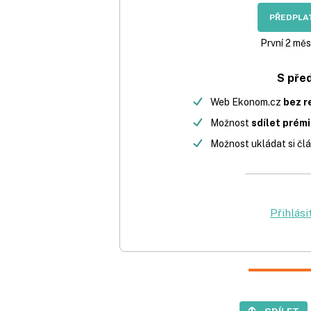
PŘEDPLAT
První 2 měs
S pře
Web Ekonom.cz
bez r
Možnost
sdílet prém
Možnost ukládat si člá
Přihlási