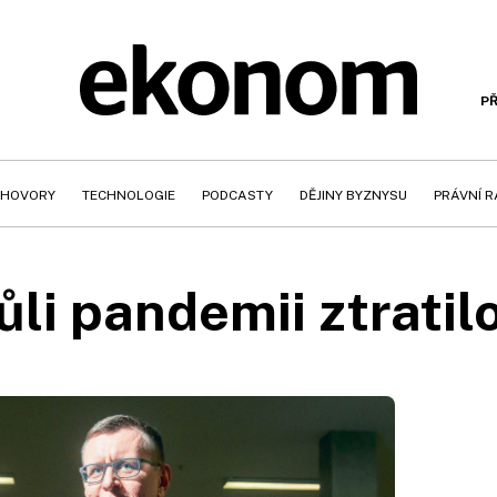
PŘ
HOVORY
TECHNOLOGIE
PODCASTY
DĚJINY BYZNYSU
PRÁVNÍ 
li pandemii ztratil