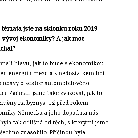
á témata jste na sklonku roku 2019
o vývoj ekonomiky? A jak moc
íchal?
ámali hlavu, jak to bude s ekonomikou
cen energií i mezd a s nedostatkem lidí.
 obavy o sektor automobilového
ci. Začínali jsme také zvažovat, jak to
 změny na byznys. Už před rokem
nomiky Německa a jeho dopad na nás.
byla tak odlišná od těch, s kterými jsme
 všechno znásobilo. Příčinou byla