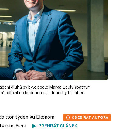
lácení dluhů by bylo podle Marka Louly špatným
ně odložil do budoucna a situaci by to vůbec
edaktor týdeníku Ekonom
ODEBÍRAT AUTORA
 14 min. čtení
PŘEHRÁT ČLÁNEK