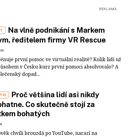
Na vlně podnikání s Markem
ST
m, ředitelem firmy VR Rescue
ení
rénuje první pomoc ve virtuální realitě? Kolik lidí už
působem v Česku kurz první pomoci absolvovalo? A
olečenský dopad...
Proč většina lidí asi nikdy
TVÍ
hatne. Co skutečně stojí za
tkem bohatých
ní
ověk chvíli brouzdá po YouTube, narazí na