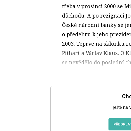
třeba v prosinci 2000 se M
důchodu. A po rezignaci J
České národní banky se jen
o předehru k jeho prezide
2003. Teprve na sklonku r
Pithart a Václav Klaus. O 
se nevědělo do poslední ch
Chc
Ještě na 
PŘEDPLAT