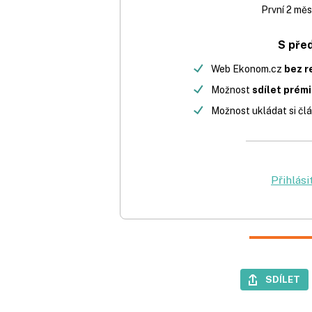
První 2 měs
S pře
Web Ekonom.cz
bez r
Možnost
sdílet prém
Možnost ukládat si člá
Přihlási
SDÍLET