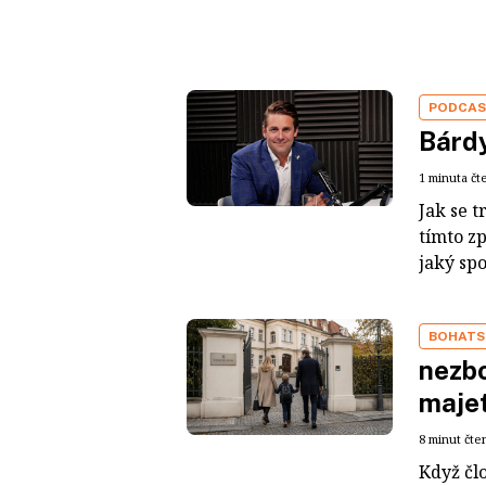
PODCA
Bárdy
1 minuta čt
Jak se t
tímto z
jaký sp
BOHATS
nezbo
maje
8 minut čte
Když čl