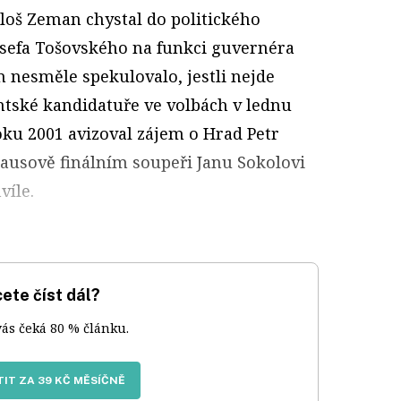
iloš Zeman chystal do politického
osefa Tošovského na funkci guvernéra
 nesměle spekulovalo, jestli nejde
ntské kandidatuře ve volbách v lednu
oku 2001 avizoval zájem o Hrad Petr
Klausově finálním soupeři Janu Sokolovi
víle.
ete číst dál?
vás čeká 80 % článku.
IT ZA 39 KČ MĚSÍČNĚ