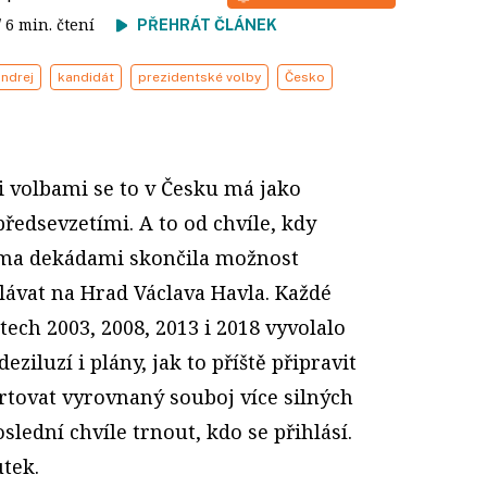
/ 6 min. čtení
PŘEHRÁT ČLÁNEK
Andrej
kandidát
prezidentské volby
Česko
 volbami se to v Česku má jako
ředsevzetími. A to od chvíle, kdy
ma dekádami skončila možnost
ávat na Hrad Václava Havla. Každé
tech 2003, 2008, 2013 i 2018 vyvolalo
ziluzí i plány, jak to příště připravit
tartovat vyrovnaný souboj více silných
lední chvíle trnout, kdo se přihlásí.
tek.