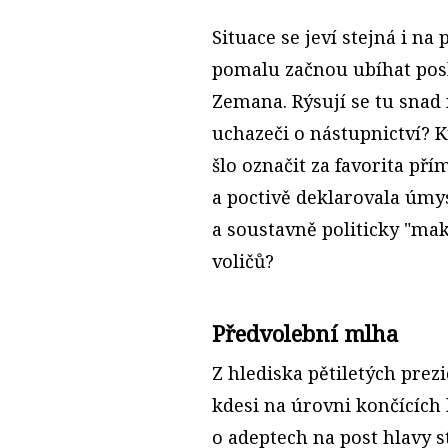
Situace se jeví stejná i na
pomalu začnou ubíhat posl
Zemana. Rýsují se tu snad 
uchazeči o nástupnictví? K
šlo označit za favorita pří
a poctivě deklarovala úmy
a soustavně politicky "mak
voličů?
Předvolební mlha
Z hlediska pětiletých pre
kdesi na úrovni končících l
o adeptech na post hlavy s