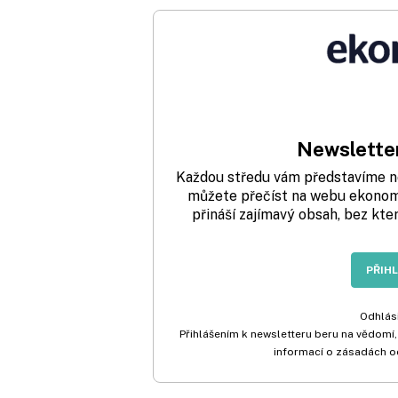
Newsletter
Každou středu vám představíme nej
můžete přečíst na webu ekonom.
přináší zajímavý obsah, bez kte
PŘIH
Odhlási
Přihlášením k newsletteru beru na vědomí,
informací o zásadách o