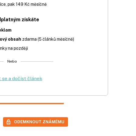
íce, pak 149 Kč měsíčně
dplatným získáte
eklam
iový obsah
zdarma (5 článků měsíčně)
nky na později
Nebo
t se a dočíst článek
ODEMKNOUT ZNÁMÉMU