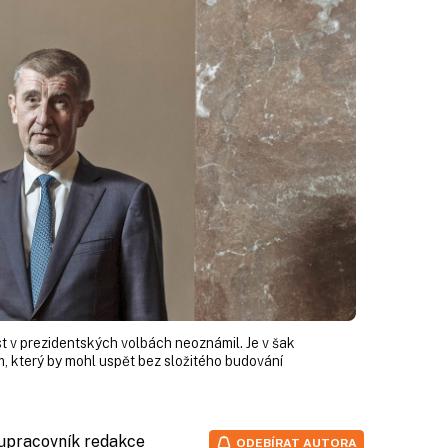
st v prezidentských volbách neoznámil. Je v šak
m, který by mohl uspět bez složitého budování
lupracovník redakce
ODEBÍRAT AUTORA