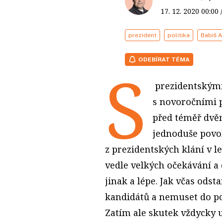
17. 12. 2020
00:00
prezident
politika
Babiš 
ODEBÍRAT TÉMA
S
prezidentskými
s novoročními p
před téměř dvě
jednoduše povol
z prezidentských klání v le
vedle velkých očekávání a de
jinak a lépe. Jak včas ods
kandidátů a nemuset do pos
Zatím ale skutek vždycky u