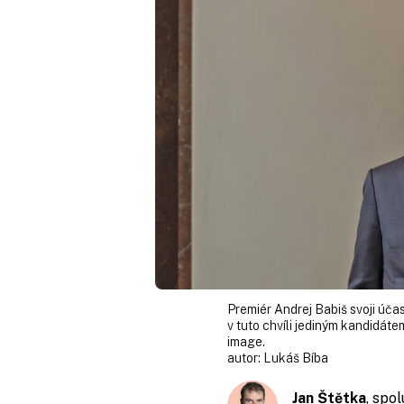
Premiér Andrej Babiš svoji úča
v tuto chvíli jediným kandidáte
image.
autor:
Lukáš Bíba
Jan Štětka
, spo