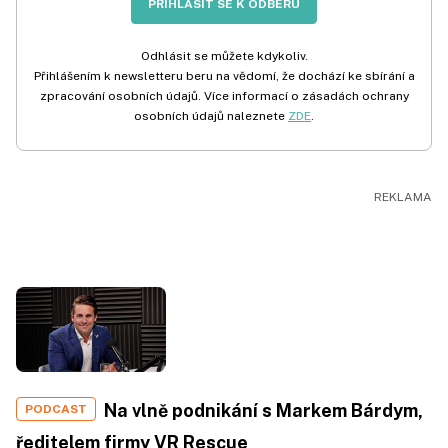
PŘIHLÁSIT SE K ODBĚRU
Odhlásit se můžete kdykoliv.
Přihlášením k newsletteru beru na vědomí, že dochází ke sbírání a
zpracování osobních údajů. Více informací o zásadách ochrany
osobních údajů naleznete
ZDE
.
Na vlně podnikání s Markem Bárdym,
PODCAST
ředitelem firmy VR Rescue