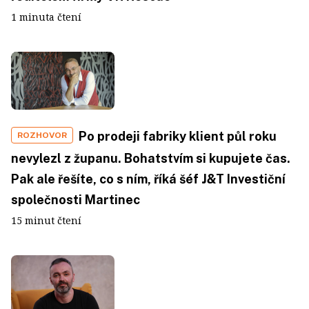
1 minuta čtení
Po prodeji fabriky klient půl roku
ROZHOVOR
nevylezl z županu. Bohatstvím si kupujete čas.
Pak ale řešíte, co s ním, říká šéf J&T Investiční
společnosti Martinec
15 minut čtení