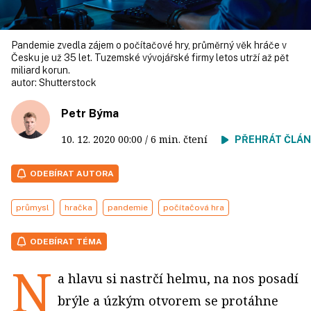
Pandemie zvedla zájem o počítačové hry, průměrný věk hráče v
Česku je už 35 let. Tuzemské vývojářské firmy letos utrží až pět
miliard korun.
autor:
Shutterstock
Petr Býma
10. 12. 2020
00:00
/ 6 min. čtení
PŘEHRÁT ČLÁ
ODEBÍRAT AUTORA
průmysl
hračka
pandemie
počítačová hra
ODEBÍRAT TÉMA
N
a hlavu si nastrčí helmu, na nos posadí
brýle a úzkým otvorem se protáhne