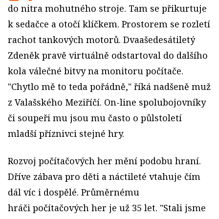
do nitra mohutného stroje. Tam se přikurtuje
k sedačce a otočí klíčkem. Prostorem se rozletí
rachot tankových motorů. Dvaašedesátiletý
Zdeněk pravě virtuálně odstartoval do dalšího
kola válečné bitvy na monitoru počítače.
"Chytlo mě to teda pořádně," říká nadšeně muž
z Valašského Meziříčí. On-line spolubojovníky
či soupeři mu jsou mu často o půlstoletí
mladší příznivci stejné hry.
Rozvoj počítačových her mění podobu hraní.
Dříve zábava pro děti a náctileté vtahuje čím
dál víc i dospělé. Průměrnému
hráči počítačových her je už 35 let. "Stali jsme