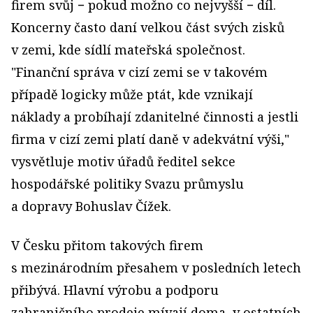
firem svůj − pokud možno co nejvyšší − díl.
Koncerny často daní velkou část svých zisků
v zemi, kde sídlí mateřská společnost.
"Finanční správa v cizí zemi se v takovém
případě logicky může ptát, kde vznikají
náklady a probíhají zdanitelné činnosti a jestli
firma v cizí zemi platí daně v adekvátní výši,"
vysvětluje motiv úřadů ředitel sekce
hospodářské politiky Svazu průmyslu
a dopravy Bohuslav Čížek.
V Česku přitom takových firem
s mezinárodním přesahem v posledních letech
přibývá. Hlavní výrobu a podporu
zahraničního prodeje mívají doma, v ostatních