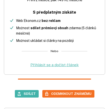
První 2 měsíce, pak 149 Kč měsíčně
S předplatným získáte
Web Ekonom.cz
bez reklam
Možnost
sdílet prémiový obsah
zdarma (5 článků
měsíčně)
Možnost ukládat si články na později
Nebo
Přihlásit se a dočíst článek
SDÍLET
ODEMKNOUT ZNÁMÉMU