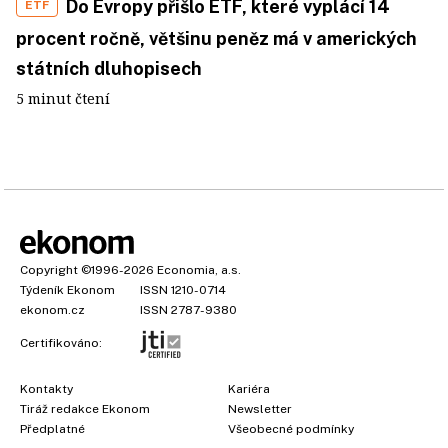
Do Evropy přišlo ETF, které vyplácí 14
ETF
procent ročně, většinu peněz má v amerických
státních dluhopisech
5 minut čtení
Copyright
©1996-2026
Economia, a.s.
Týdeník Ekonom
ISSN 1210-0714
ekonom.cz
ISSN 2787-9380
Certifikováno:
Kontakty
Kariéra
Tiráž redakce Ekonom
Newsletter
Předplatné
Všeobecné podmínky