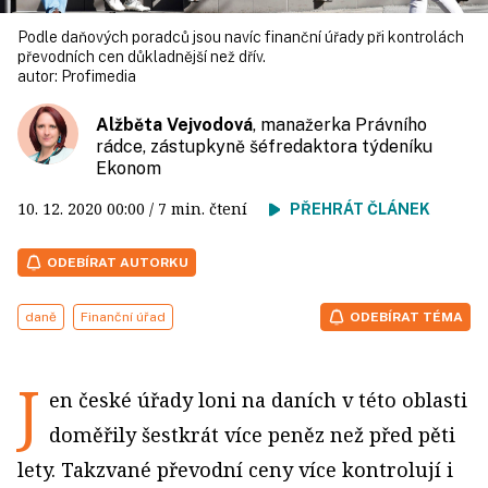
Podle daňových poradců jsou navíc finanční úřady při kontrolách
převodních cen důkladnější než dřív.
autor:
Profimedia
Alžběta Vejvodová
, manažerka Právního
rádce, zástupkyně šéfredaktora týdeníku
Ekonom
10. 12. 2020
00:00
/ 7 min. čtení
PŘEHRÁT ČLÁNEK
ODEBÍRAT AUTORKU
daně
Finanční úřad
ODEBÍRAT TÉMA
J
en české úřady loni na daních v této oblasti
doměřily šestkrát více peněz než před pěti
lety. Takzvané převodní ceny více kontrolují i