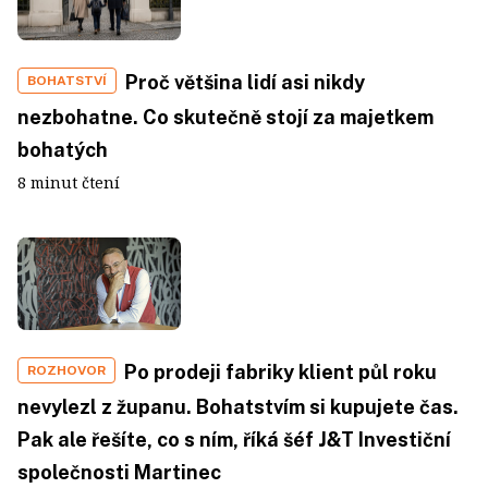
Proč většina lidí asi nikdy
BOHATSTVÍ
nezbohatne. Co skutečně stojí za majetkem
bohatých
8 minut čtení
Po prodeji fabriky klient půl roku
ROZHOVOR
nevylezl z županu. Bohatstvím si kupujete čas.
Pak ale řešíte, co s ním, říká šéf J&T Investiční
společnosti Martinec