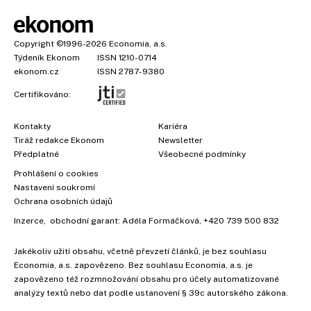
Copyright
©1996-2026
Economia, a.s.
Týdeník Ekonom
ISSN 1210-0714
ekonom.cz
ISSN 2787-9380
Certifikováno:
Kontakty
Kariéra
Tiráž redakce Ekonom
Newsletter
Předplatné
Všeobecné podmínky
Prohlášení o cookies
Nastavení soukromí
Ochrana osobních údajů
Inzerce
, obchodní garant:
Adéla Formáčková
,
+420 739 500 832
Jakékoliv užití obsahu, včetně převzetí článků, je bez souhlasu
Economia, a.s. zapovězeno. Bez souhlasu Economia, a.s. je
zapovězeno též rozmnožování obsahu pro účely automatizované
analýzy textů nebo dat podle ustanovení § 39c autorského zákona.