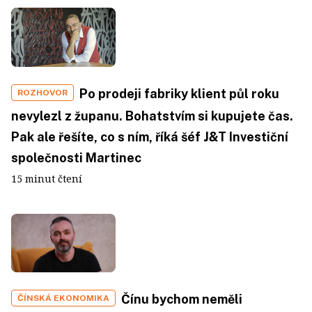
Po prodeji fabriky klient půl roku
ROZHOVOR
nevylezl z županu. Bohatstvím si kupujete čas.
Pak ale řešíte, co s ním, říká šéf J&T Investiční
společnosti Martinec
15 minut čtení
Čínu bychom neměli
ČÍNSKÁ EKONOMIKA