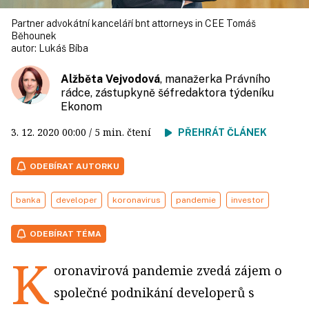
Partner advokátní kanceláří bnt attorneys in CEE Tomáš
Běhounek
autor:
Lukáš Bíba
Alžběta Vejvodová
, manažerka Právního
rádce, zástupkyně šéfredaktora týdeníku
Ekonom
3. 12. 2020
00:00
/ 5 min. čtení
PŘEHRÁT ČLÁNEK
ODEBÍRAT AUTORKU
banka
developer
koronavirus
pandemie
investor
ODEBÍRAT TÉMA
K
oronavirová pandemie zvedá zájem o
společné podnikání developerů s