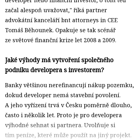
developer nebo finanční investor, o tom teď
začal alespoň uvažovat," říká partner
advokátní kanceláří bnt attorneys in CEE
Tomáš Běhounek. Opakuje se tak scénář
ze světové finanční krize let 2008 a 2009.
Jaké výhody má vytvoření společného
podniku develo­pera s investorem?
Banky většinou nerefinancují nákup pozemku,
dokud developer nemá stavební povolení.
A jeho vyřízení trvá v Česku poměrně dlouho,
často i několik let. Proto je pro developera
výhodné sehnat si partnera. Uvolňuje si
tím peníze, které může použít na jiný projekt.