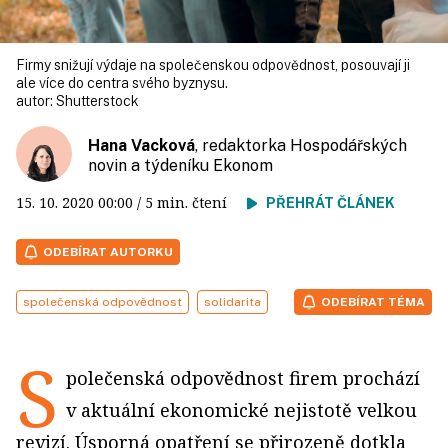
Firmy snižují výdaje na společenskou odpovědnost, posouvají ji
ale více do centra svého byznysu.
autor:
Shutterstock
Hana Vacková
, redaktorka Hospodářských
novin a týdeníku Ekonom
15. 10. 2020
00:00
/ 5 min. čtení
PŘEHRÁT ČLÁNEK
ODEBÍRAT AUTORKU
společenská odpovědnost
solidarita
ODEBÍRAT TÉMA
S
polečenská odpovědnost firem prochází
v aktuální ekonomické nejistotě velkou
revizí. Úsporná opatření se přirozeně dotkla