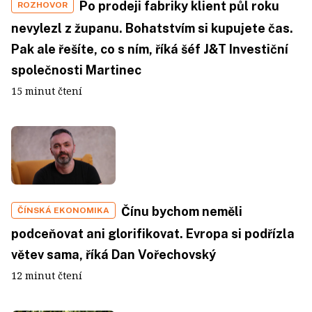
Po prodeji fabriky klient půl roku
ROZHOVOR
nevylezl z županu. Bohatstvím si kupujete čas.
Pak ale řešíte, co s ním, říká šéf J&T Investiční
společnosti Martinec
15 minut čtení
Čínu bychom neměli
ČÍNSKÁ EKONOMIKA
podceňovat ani glorifikovat. Evropa si podřízla
větev sama, říká Dan Vořechovský
12 minut čtení