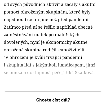
od svých původních aktivit a začaly s akutní
pomocí ohroženým skupinám, které byly
najednou trochu jiné než před pandemií.
Zatímco před ní se řešilo například obecně
zaměstnávání matek po mateřských
dovolených, nyní je ekonomicky akutně
ohrožená skupina rodičů samoživitelů.
"V ohrožení je kvůli trvající pandemii
i skupina lidí s jakýmkoli handicapem, jimž
se omezila dostupnost péče," říká Skalková.
Chcete číst dál?