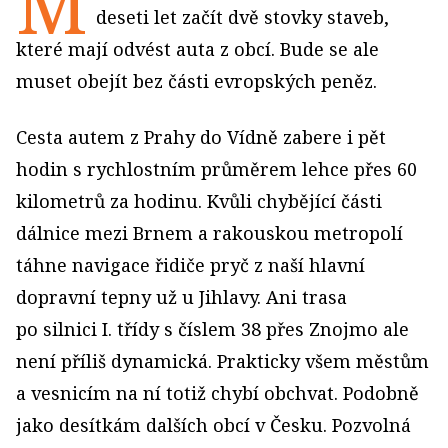
M
deseti let začít dvě stovky staveb,
které mají odvést auta z obcí. Bude se ale
muset obejít bez části evropských peněz.
Cesta autem z Prahy do Vídně zabere i pět
hodin s rychlostním průměrem lehce přes 60
kilometrů za hodinu. Kvůli chybějící části
dálnice mezi Brnem a rakouskou metropolí
táhne navigace řidiče pryč z naší hlavní
dopravní tepny už u Jihlavy. Ani trasa
po silnici I. třídy s číslem 38 přes Znojmo ale
není příliš dynamická. Prakticky všem městům
a vesnicím na ní totiž chybí obchvat. Podobně
jako desítkám dalších obcí v Česku. Pozvolná