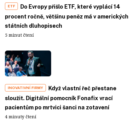
Do Evropy přišlo ETF, které vyplácí 14
ETF
procent ročně, většinu peněz má v amerických
státních dluhopisech
5 minut čtení
Když vlastní řeč přestane
INOVATIVNÍ FIRMY
sloužit. Digitální pomocník Fonafix vrací
pacientům po mrtvici šanci na zotavení
4 minuty čtení