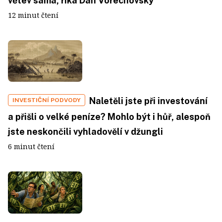
větev sama, říká Dan Vořechovský
12 minut čtení
Naletěli jste při investování
INVESTIČNÍ PODVODY
a přišli o velké peníze? Mohlo být i hůř, alespoň
jste neskončili vyhladovělí v džungli
6 minut čtení