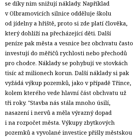
se díky nim snižují náklady. Například
v Olbramovicích silnice odděluje školu
od jídelny a hřiště, proto si zde platí člověka,
který dohlíží na přecházející děti. Další
peníze pak města a vesnice bez obchvatu často
investují do měřičů rychlosti nebo přechodů
pro chodce. Náklady se pohybují ve stovkách
tisíc až milionech korun. Další náklady si pak
vyžádá výkup pozemků, jako v případě Třince,
kolem kterého vede hlavní část obchvatu už
tři roky. "Stavba nás stála mnoho úsilí,
nasazení i nervů a měla výrazný dopad
i na rozpočet města. Výkupy zbytkových
pozemků a vyvolané investice přišly městskou