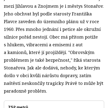
mezi Jihlavou a Znojmem je i městys Stonařov.
Jeho obchvat byl podle starosty Františka
Plavce zaveden do územního plánu už v roce
1960. Přes mnoho jednání i petice ale okružní
silnice pořád nestojí. Obec má přitom potíže
s hlukem, vibracemi a emisemi z aut
a kamionů, které jí projíždějí. "Obrovským
problémem je také bezpečnost," říká starosta
Stonařova. Jak ale dodává, nehody, ke kterým
došlo v obci kvůli nárůstu dopravy, zatím
naštěstí neskončily tragicky. Právě to může být
paradoxně problém.
752 metrů