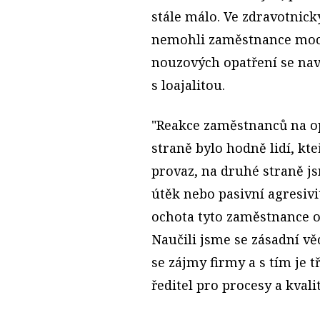
stále málo. Ve zdravotnick
nemohli zaměstnance moc v
nouzových opatření se naví
s loajalitou.
"Reakce zaměstnanců na op
straně bylo hodně lidí, kt
provaz, na druhé straně jsm
útěk nebo pasivní agresivi
ochota tyto zaměstnance o
Naučili jsme se zásadní věc
se zájmy firmy a s tím je t
ředitel pro procesy a kvali