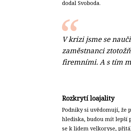
dodal Svoboda.
V krizi jsme se nauči
zaměstnanci ztotožňu
firemními. A s tím m
Rozkrytí loajality
Podniky si uvědomují, že 
hlediska, budou mít lepší 
se k lidem velkoryse, při