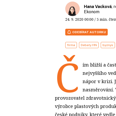
Hana Vacková
, 
Ekonom
24. 9. 2020
00:00
/ 5 min. č
ODEBÍRAT AUTORKU
firma
Debaty HN
byznys
Č
ím bližší a čas
nejvyššího ved
nápor v krizi.
nasměrování. V
provozovatel zdravotnický
výrobce plastových produkt
české podniky, které vedle