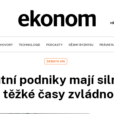
PŘ
HOVORY
TECHNOLOGIE
PODCASTY
DĚJINY BYZNYSU
PRÁVNÍ 
DEBATA HN
tní podniky mají sil
 těžké časy zvládn