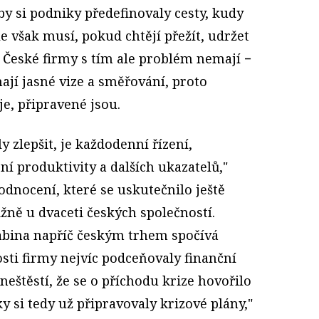
aby si podniky předefinovaly cesty, kudy
e však musí, pokud chtějí přežít, udržet
 České firmy s tím ale problém nemají −
mají jasné vize a směřování, proto
je, připravené jsou.
zlepšit, je každodenní řízení,
í produktivity a dalších ukazatelů,"
dnocení, které se uskutečnilo ještě
žně u dvaceti českých společností.
abina napříč českým trhem spočívá
osti firmy nejvíc podceňovaly finanční
v neštěstí, že se o příchodu krize hovořilo
y si tedy už připravovaly krizové plány,"