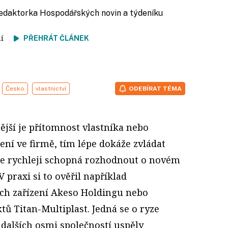
redaktorka Hospodářských novin a týdeníku
tení
PŘEHRÁT ČLÁNEK
Česko
vlastnictví
ODEBÍRAT TÉMA
tější je přítomnost vlastníka nebo
ení ve firmě, tím lépe dokáže zvládat
 Je rychleji schopná rozhodnout o novém
 praxi si to ověřil například
ch zařízení Akeso Holdingu nebo
ů Titan-Multiplast. Jedná se o ryze
 dalších osmi společností uspěly