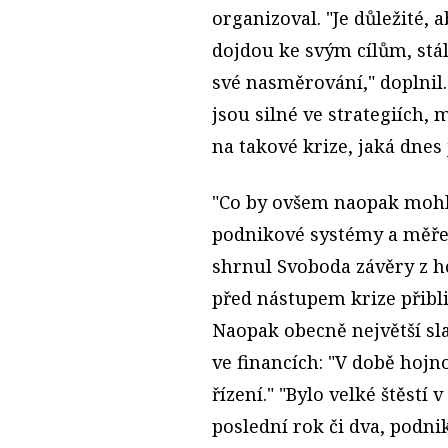
organizoval. "Je důležité, 
dojdou ke svým cílům, stál
své nasměrování," doplnil.
jsou silné ve strategiích, 
na takové krize, jaká dnes 
"Co by ovšem naopak mohly 
podnikové systémy a měřen
shrnul Svoboda závěry z ho
před nástupem krize přibli
Naopak obecně největší sl
ve financích: "V době hojn
řízení." "Bylo velké štěstí 
poslední rok či dva, podnik