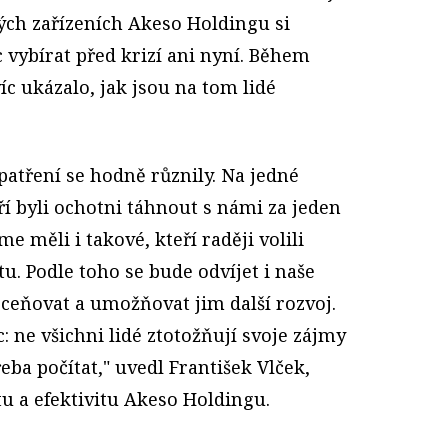
ých zařízeních Akeso Holdingu si
ybírat před krizí ani nyní. Během
c ukázalo, jak jsou na tom lidé
atření se hodně různily. Na jedné
eří byli ochotni táhnout s námi za jeden
e měli i takové, kteří raději volili
tu. Podle toho se bude odvíjet i naše
ceňovat a umožňovat jim další rozvoj.
: ne všichni lidé ztotožňují svoje zájmy
řeba počítat," uvedl František Vlček,
tu a efektivitu Akeso Holdingu.