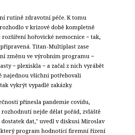
í rutině zdravotní péče. K tomu
 rozhodlo v krizové době kompletně
 rozšíření hořovické nemocnice − tak,
připravená. Titan-Multiplast zase
adní změnu ve výrobním programu −
sty − plexiskla − a začal z nich vyrábět
é najednou všichni potřebovali
tak vykrýt vypadlé zakázky.
lečnosti přinesla pandemie covidu,
 rozhodnutí nejde dělat pořád, zvláště
dostatek dat," uvedl v diskusi Miroslav
 který program hodnotící firemní řízení